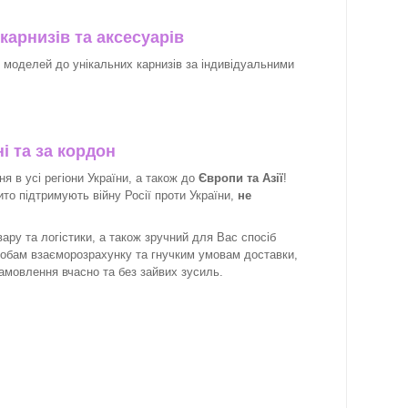
карнизів та аксесуарів
х моделей до унікальних карнизів за індивідуальними
і та за кордон
 в усі регіони України, а також до
Європи та Азії
!
рито підтримують війну Росії проти України,
не
ару та логістики, а також зручний для Вас спосіб
собам взаєморозрахунку та гнучким умовам доставки,
замовлення вчасно та без зайвих зусиль.