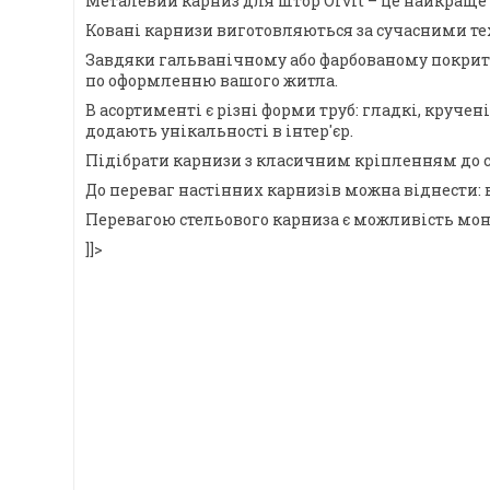
Металевий карниз для штор Orvit – це найкраще 
Ковані карнизи виготовляються за сучасними тех
Завдяки гальванічному або фарбованому покриттю,
по оформленню вашого житла.
В асортименті є різні форми труб: гладкі, круче
додають унікальності в інтер'єр.
Підібрати карнизи з класичним кріпленням до с
До переваг настінних карнизів можна віднести: 
Перевагою стельового карниза є можливість монт
]]>