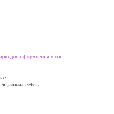
арів для оформлення вікон
изів
ндивідуальними розмірами