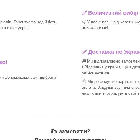
✅
Величезний вибір 
іалів. Гарантуємо надійність,
🛒
У нас є все – від класични
та аксесуарів!​
побажаннями!​
✅
Доставка по Україн
🚚 Ми відправляємо замовлення
ко!
❗ Відправка у країни, що відк
здійснюється
.
ми допоможемо вам підібрати
📦 Ми
розрахуємо вартість тов
оплати. Завдяки зручним спо
наші клієнти отримують свої 
_______________________________
Як замовити?