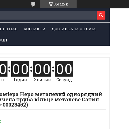
Кошик
ПРО НАС
КОНТАКТИ
ДОСТАВКА ТА ОПЛАТА
МІН
0
0
0
0
0
0
0
ів
Годин
Хвилин
Секунд
Люміера Неро металевий однорядний
чена труба кільце металеве Сатин
0-00023452)
и