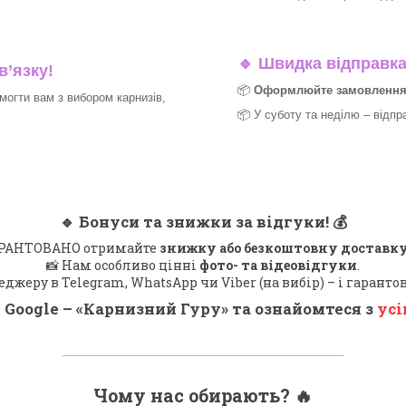
🔹
Швидка відправка 
в’язку!
📦
Оформлюйте замовлення д
могти вам з вибором карнизів,
📦 У суботу та неділю – відпр
🔹
Бонуси та знижки за відгуки!
💰
 ГАРАНТОВАНО отримайте
знижку або безкоштовну доставку
📸 Нам особливо цінні
фото- та відеовідгуки
.
еджеру в Telegram, WhatsApp чи Viber (на вибір) – і гарант
 Google – «
Карнизний Гуру
» та ознайомтеся з
усі
_______________________________
Чому нас обирають?
🔥