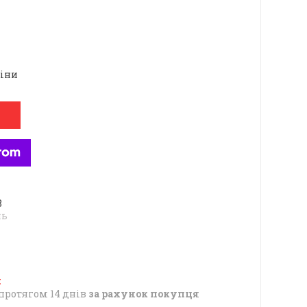
ціни
8
нь
протягом 14 днів
за рахунок покупця