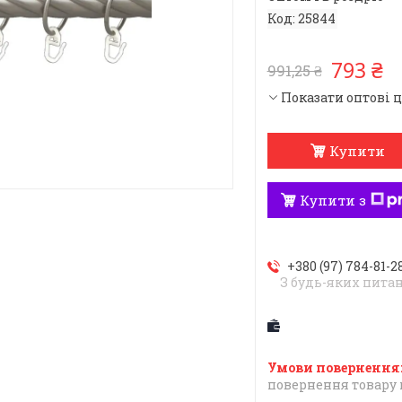
Код:
25844
793 ₴
991,25 ₴
Показати оптові 
Купити
Купити з
+380 (97) 784-81-2
З будь-яких пита
повернення товару 