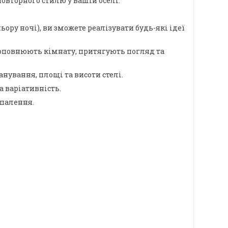
овторного стилю у вашій оселі.
ору ночі), ви зможете реалізувати будь-які ідеї
о доповнюють кімнату, притягують погляд та
ування, площі та висоти стелі.
а варіативність.
опалення.