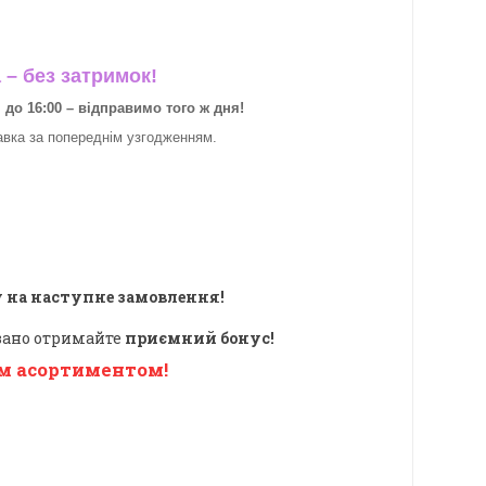
– без затримок!
о 16:00 – відправимо того ж дня!
авка за
попереднім узгодженням.
 на наступне замовлення!
овано отримайте
приємний бонус!
м асортиментом!