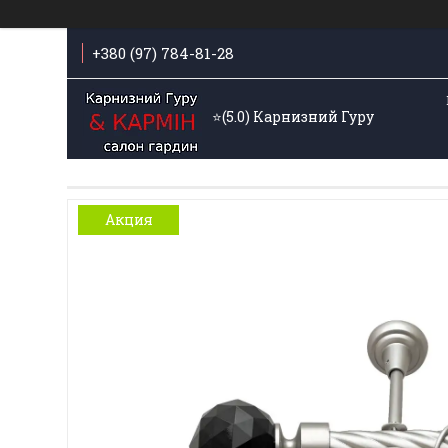
+380 (97) 784-81-28
⭐️(5.0) Карнизний Гуру
Акция