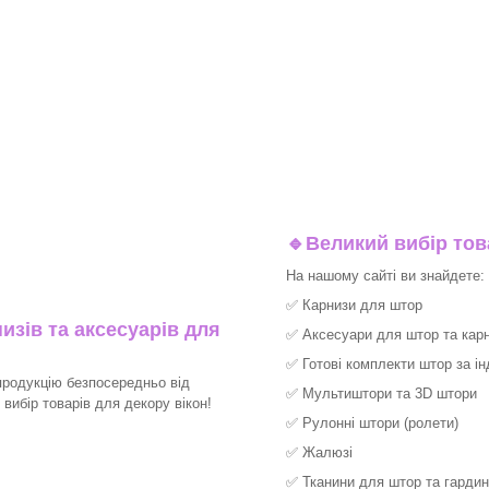
🔹
Великий вибір тов
На нашому сайті ви знайдете:
✅
Карнизи для штор
изів та аксесуарів для
✅
Аксесуари для штор та карн
✅
Готові комплекти штор за і
продукцію безпосередньо від
✅
Мультиштори та 3D штори
ибір товарів для декору вікон!​
✅
Рулонні штори (ролети)
✅
Жалюзі
✅
Тканини для штор та гардин