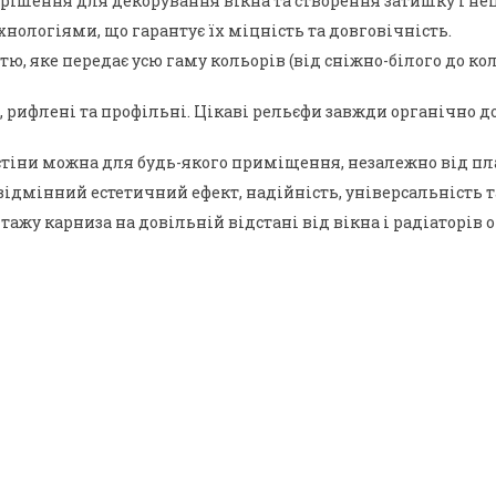
рішення для декорування вікна та створення затишку і неп
нологіями, що гарантує їх міцність та довговічність.
 яке передає усю гаму кольорів (від сніжно-білого до коль
ні, рифлені та профільні. Цікаві рельєфи завжди органічн
тіни можна для будь-якого приміщення, незалежно від план
відмінний естетичний ефект, надійність, універсальність т
ажу карниза на довільній відстані від вікна і радіаторів 