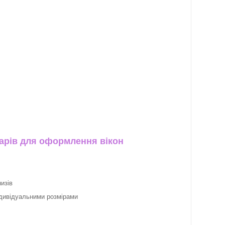
арів для оформлення вікон
изів
ндивідуальними розмірами