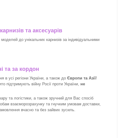
карнизів та аксесуарів
х моделей до унікальних карнизів за індивідуальними
і та за кордон
 в усі регіони України, а також до
Європи та Азії
!
рито підтримують війну Росії проти України,
не
ару та логістики, а також зручний для Вас спосіб
собам взаєморозрахунку та гнучким умовам доставки,
замовлення вчасно та без зайвих зусиль.