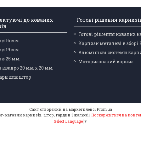
ектуючі до кованих
Готові рішення карнизі
зів
Готові рішення кованих к
 ø 16 мм
Карнизи металеві в зборі
 ø 19 мм
Алюмінієві системи карн
 ø 25 мм
Моторизований карниз
 квадро 20 мм х 20 мм
ари для штор
Сайт створений на маркетплейсі
Prom.ua
⭐️(5.0) "Карнизний Гуру" інтернет-магазин карнизів, штор, гардин і жалюзі |
Поскаржитися на конте
Select Language
▼