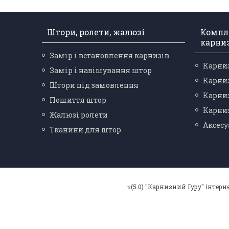
Штори, ролети, жалюзі
Компл
карни
Замір і встановлення карнизів
Карниз
Замір і навішування штор
Карниз
Штори під замовлення
Карниз
Пошиття штор
Карниз
Жалюзі ролети
Аксесу
Тканини для штор