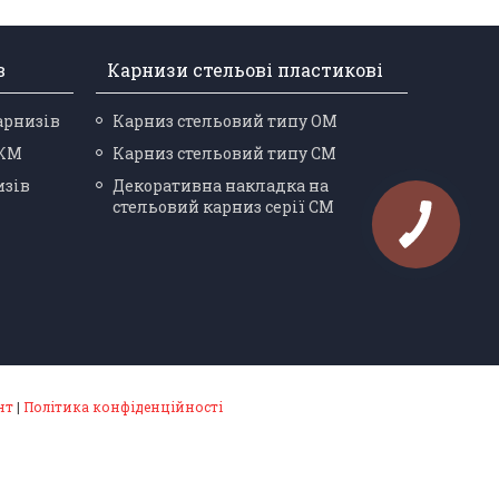
в
Карнизи стельові пластикові
арнизів
Карниз стельовий типу ОМ
 КМ
Карниз стельовий типу СМ
изів
Декоративна накладка на
стельовий карниз серії СМ
нт
|
Політика конфіденційності