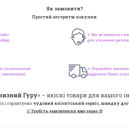
Як замовити?
Простий алгоритм покупки:
сайті
✔ Ми зв’яжемося з в
sApp)
для уточнення детале
або
післяоплатою
✔ Отримайте замовле
и замовлення)
відділенні
Нової пошт
низний Гуру
» –
якісні
товари для вашого ін
та і гарантуємо
чудовий клієнтський сервіс, швидку дос
🛒
Зробіть замовлення вже зараз
🎁