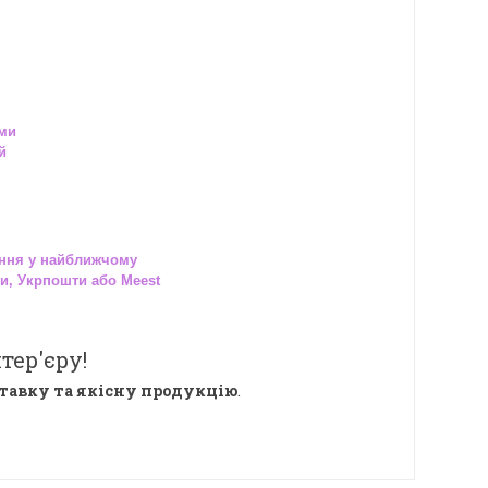
ами
й
ння у найближчому
и, Укрпошти або Meest
тер'єру!
тавку та якісну продукцію
.