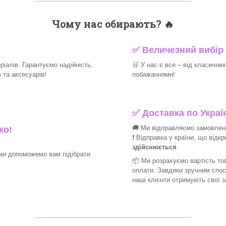
Чому нас обирають?
🔥
✅
Величезний вибір 
іалів. Гарантуємо надійність,
🛒
У нас є все – від класични
та аксесуарів!​
побажаннями!​
✅
Доставка по Україн
🚚 Ми відправляємо замовлення
ко!
❗ Відправка у країни, що відк
здійснюється
.
ми допоможемо вам підібрати
📦 Ми
розрахуємо вартість тов
оплати. Завдяки зручним спо
наші клієнти отримують свої 
_______________________________