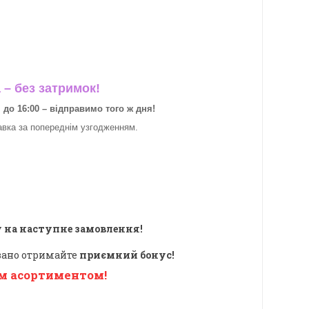
– без затримок!
о 16:00 – відправимо того ж дня!
авка за
попереднім узгодженням.
 на наступне замовлення!
овано отримайте
приємний бонус!
м асортиментом!