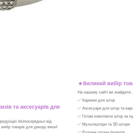
🔹
Великий вибір тов
На нашому сайті ви знайдете:
✅
Карнизи для штор
изів та аксесуарів для
✅
Аксесуари для штор та карн
✅
Готові комплекти штор за і
продукцію безпосередньо від
✅
Мультиштори та 3D штори
ибір товарів для декору вікон!​
✅
Рулонні штори (ролети)