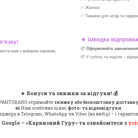
✅
Жалюзі
✅
Тканини для штор та гардин
🔹
Швидка відправка 
в’язку!
📦
Оформлюйте замовлення д
могти вам з вибором карнизів,
📦 У суботу та неділю – відпр
🔹
Бонуси та знижки за відгуки!
💰
 ГАРАНТОВАНО отримайте
знижку або безкоштовну доставку
📸 Нам особливо цінні
фото- та відеовідгуки
.
еджеру в Telegram, WhatsApp чи Viber (на вибір) – і гарант
 Google – «
Карнизний Гуру
» та ознайомтеся з
усі
_______________________________