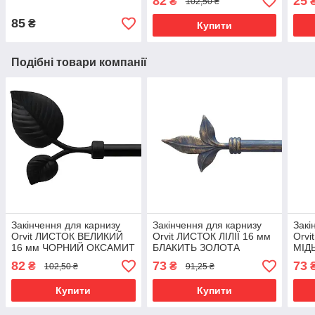
82
25
₴
102,50 ₴
85
₴
Купити
Подібні товари компанії
Закінчення для карнизу
Закінчення для карнизу
Закі
Orvit ЛИСТОК ВЕЛИКИЙ
Orvit ЛИСТОК ЛІЛІЇ 16 мм
Orvi
16 мм ЧОРНИЙ ОКСАМИТ
БЛАКИТЬ ЗОЛОТА
МІД
82
73
73
₴
₴
102,50 ₴
91,25 ₴
Купити
Купити