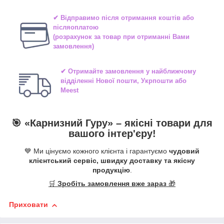
✔ Відправимо після отримання коштів або
післяоплатою
(розрахунок за товар при отриманні Вами
замовлення)
✔ Отримайте замовлення у найближчому
відділенні
Нової пошти, Укрпошти або
Meest
🎯 «
Карнизний Гуру
» –
якісні
товари для
вашого інтер'єру!
💙 Ми цінуємо кожного клієнта і гарантуємо
чудовий
клієнтський сервіс, швидку доставку та якісну
продукцію
.
🛒
Зробіть замовлення вже зараз
🎁
Приховати