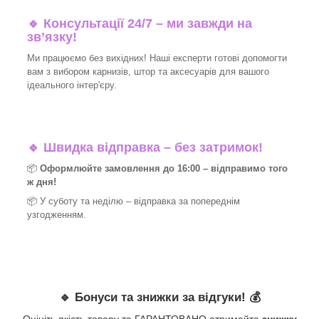
🔹 Консультації 24/7 – ми завжди на
зв’язку!
Ми працюємо без вихідних! Наші експерти готові допомогти
вам з вибором карнизів, штор та аксесуарів для вашого
ідеального інтер'єру.​
🔹
Швидка відправка – без затримок!
📦
Оформлюйте замовлення до 16:00 – відправимо того
ж дня!
📦 У суботу та неділю – відправка за
попереднім
узгодженням.
🔹
Бонуси та знижки за відгуки!
💰
Оцініть якість товару та ГАРАНТОВАНО отримайте
знижку