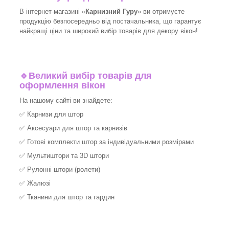
В інтернет-магазині «
Карнизний Гуру
» ви отримуєте
продукцію безпосередньо від постачальника, що гарантує
найкращі ціни та широкий вибір товарів для декору вікон!​
🔹
Великий вибір товарів для
оформлення вікон
На нашому сайті ви знайдете:
✅
Карнизи для штор
✅
Аксесуари для штор та карнизів
✅
Готові комплекти штор за індивідуальними розмірами
✅
Мультиштори та 3D штори
✅
Рулонні штори (ролети)
✅
Жалюзі
✅
Тканини для штор та гардин