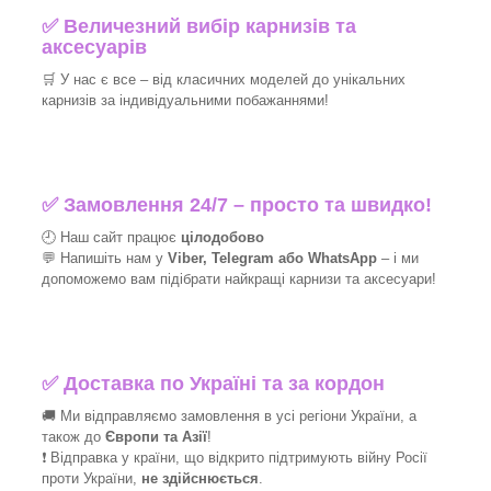
✅
Величезний вибір карнизів та
аксесуарів
🛒
У нас є все – від класичних моделей до унікальних
карнизів за індивідуальними побажаннями!​
✅
Замовлення 24/7 – просто та швидко!
🕘 Наш сайт працює
цілодобово
💬 Напишіть нам у
Viber, Telegram або WhatsApp
–
і
ми
допоможемо вам підібрати найкращі
карнизи та аксесуари!
✅
Доставка по Україні та за кордон
🚚 Ми відправляємо замовлення в усі регіони України, а
також до
Європи та Азії
!
❗ Відправка у країни, що відкрито підтримують війну Росії
проти України,
не здійснюється
.