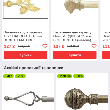
Закінчення для карнизу
Закінчення для карнизу
Закі
Orvit ПАПОРОТЬ 16 мм
Orvit БОРДЖЕЗА 25 мм
Orvi
ЗОЛОТО МАТОВЕ
БІЛЕ ЗОЛОТО (матове)
ЧОР
127
137
111
₴
₴
158,75 ₴
171,25 ₴
Купити
Купити
Акційні пропозиції та новинки
Акція
–20%
Новинка
–20%