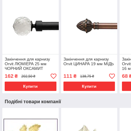
Закінчення для карнизу
Закінчення для карнизу
Закі
Orvit ЛЮМІЕРА 25 мм
Orvit ЦИНАРА 19 мм МІДЬ
Orv
ЧОРНИЙ ОКСАМИТ
16 
162
111
68
₴
₴
202,50 ₴
138,75 ₴
Купити
Купити
Подібні товари компанії