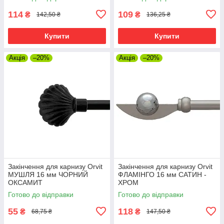
114
109
₴
₴
142,50 ₴
136,25 ₴
Купити
Купити
Акція
–20%
Акція
–20%
Закінчення для карнизу Orvit
Закінчення для карнизу Orvit
МУШЛЯ 16 мм ЧОРНИЙ
ФЛАМІНГО 16 мм САТИН -
ОКСАМИТ
ХРОМ
Готово до відправки
Готово до відправки
55
118
₴
₴
68,75 ₴
147,50 ₴