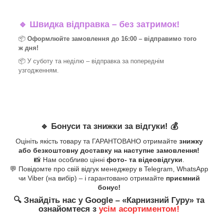
🔹
Швидка відправка – без затримок!
📦
Оформлюйте замовлення до 16:00 – відправимо того
ж дня!
📦 У суботу та неділю – відправка за
попереднім
узгодженням.
🔹
Бонуси та знижки за відгуки!
💰
Оцініть якість товару та ГАРАНТОВАНО отримайте
знижку
або безкоштовну доставку на наступне замовлення!
📸 Нам особливо цінні
фото- та відеовідгуки
.
💬 Повідомте про свій відгук менеджеру в Telegram, WhatsApp
чи Viber (на вибір) – і гарантовано отримайте
приємний
бонус!
🔍
Знайдіть нас у Google – «
Карнизний Гуру
» та
ознайомтеся з
усім асортиментом!