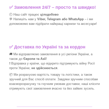
✅
Замовлення 24/7 – просто та швидко!
🕘 Наш сайт працює
цілодобово
💬 Напишіть нам у
Viber, Telegram або WhatsApp
–
і
ми
допоможемо вам підібрати найкращі
карнизи та аксесуари!
✅
Доставка по Україні та за кордон
🚚 Ми відправляємо замовлення в усі регіони України, а
також до
Європи та Азії
!
❗ Відправка у країни, що відкрито підтримують війну Росії
проти України,
не здійснюється
.
📦 Ми
розрахуємо вартість товару та логістики, а також
зручний для Вас спосіб оплати. Завдяки зручним способам
взаєморозрахунку та гнучким умовам доставки, наші клієнти
отримують свої замовлення вчасно та без зайвих зусиль.
_______________________________