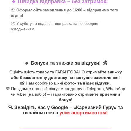
🔹
Швидка відправка – без затримок!
📦
Оформлюйте замовлення до 16:00 – відправимо того
ж дня!
📦 У суботу та неділю – відправка за
попереднім
узгодженням.
🔹
Бонуси та знижки за відгуки!
💰
Оцініть якість товару та ГАРАНТОВАНО отримайте
знижку
або безкоштовну доставку на наступне замовлення!
📸 Нам особливо цінні
фото- та відеовідгуки
.
💬 Повідомте про свій відгук менеджеру в Telegram, WhatsApp
чи Viber (на вибір) – і гарантовано отримайте
приємний
бонус!
🔍
Знайдіть нас у Google – «
Карнизний Гуру
» та
ознайомтеся з
усім асортиментом!
_______________________________