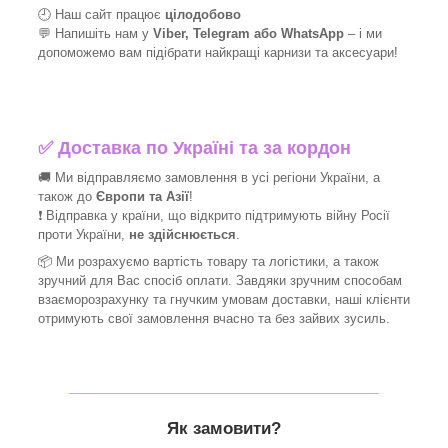
🕘 Наш сайт працює
цілодобово
💬 Напишіть нам у
Viber, Telegram або WhatsApp
–
і
ми
допоможемо вам підібрати найкращі
карнизи та аксесуари!
✅
Доставка по Україні та за кордон
🚚 Ми відправляємо замовлення в усі регіони України, а
також до
Європи та Азії
!
❗ Відправка у країни, що відкрито підтримують війну Росії
проти України,
не здійснюється
.
📦 Ми
розрахуємо вартість товару та логістики, а також
зручний для Вас спосіб оплати. Завдяки зручним способам
взаєморозрахунку та гнучким умовам доставки, наші клієнти
отримують свої замовлення вчасно та без зайвих зусиль.
_______________________________
Як замовити?