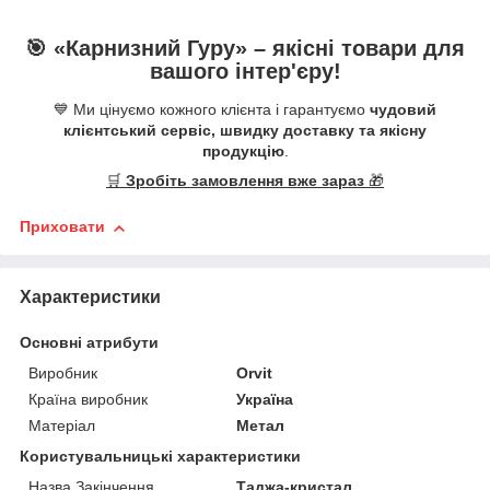
🎯 «
Карнизний Гуру
» –
якісні
товари для
вашого інтер'єру!
💙 Ми цінуємо кожного клієнта і гарантуємо
чудовий
клієнтський сервіс, швидку доставку та якісну
продукцію
.
🛒
Зробіть замовлення вже зараз
🎁
Приховати
Характеристики
Основні атрибути
Виробник
Orvit
Країна виробник
Україна
Матеріал
Метал
Користувальницькі характеристики
Назва Закінчення
Таджа-кристал