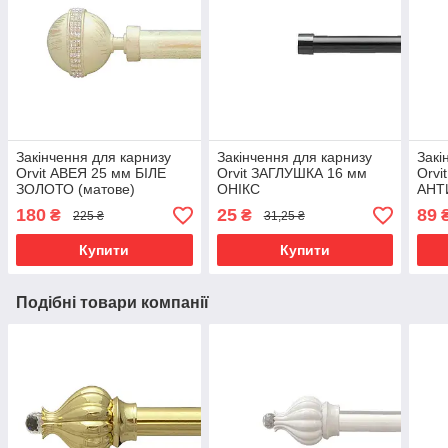
Закінчення для карнизу
Закінчення для карнизу
Закі
Orvit АВЕЯ 25 мм БІЛЕ
Orvit ЗАГЛУШКА 16 мм
Orvi
ЗОЛОТО (матове)
ОНІКС
АНТ
180
25
89
₴
₴
225 ₴
31,25 ₴
Купити
Купити
Подібні товари компанії