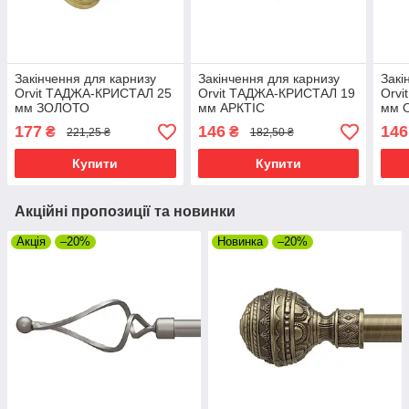
Закінчення для карнизу
Закінчення для карнизу
Закі
Orvit ТАДЖА-КРИСТАЛ 25
Orvit ТАДЖА-КРИСТАЛ 19
Orv
мм ЗОЛОТО
мм АРКТІС
мм 
177
146
146
₴
₴
221,25 ₴
182,50 ₴
Купити
Купити
Акційні пропозиції та новинки
Акція
–20%
Новинка
–20%