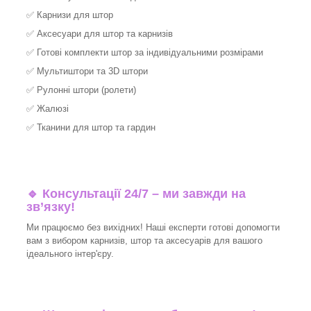
✅
Карнизи для штор
✅
Аксесуари для штор та карнизів
✅
Готові комплекти штор за індивідуальними розмірами
✅
Мультиштори та 3D штори
✅
Рулонні штори (ролети)
✅
Жалюзі
✅
Тканини для штор та гардин
🔹 Консультації 24/7 – ми завжди на
зв’язку!
Ми працюємо без вихідних! Наші експерти готові допомогти
вам з вибором карнизів, штор та аксесуарів для вашого
ідеального інтер'єру.​