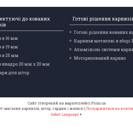
ектуючі до кованих
Готові рішення карнизі
зів
Готові рішення кованих к
 ø 16 мм
Карнизи металеві в зборі
 ø 19 мм
Алюмінієві системи карн
 ø 25 мм
Моторизований карниз
 квадро 20 мм х 20 мм
ари для штор
Сайт створений на маркетплейсі
Prom.ua
⭐️(5.0) "Карнизний Гуру" інтернет-магазин карнизів, штор, гардин і жалюзі |
Поскаржитися на конте
Select Language
▼