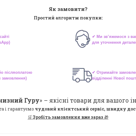
Як замовити?
Простий алгоритм покупки:
сайті
✔ Ми зв’яжемося з в
sApp)
для уточнення детале
або
післяоплатою
✔ Отримайте замовле
и замовлення)
відділенні
Нової пошт
низний Гуру
» –
якісні
товари для вашого ін
та і гарантуємо
чудовий клієнтський сервіс, швидку дос
🛒
Зробіть замовлення вже зараз
🎁