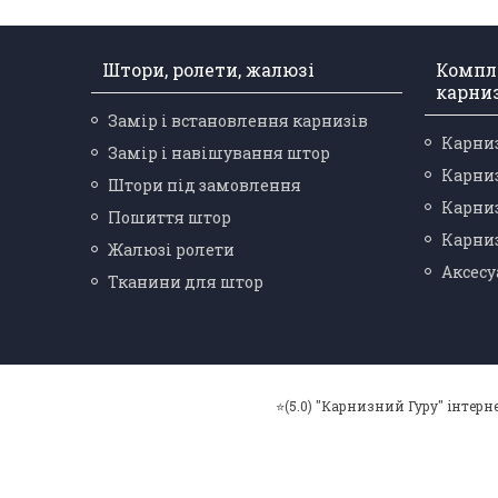
Штори, ролети, жалюзі
Компл
карни
Замір і встановлення карнизів
Карниз
Замір і навішування штор
Карниз
Штори під замовлення
Карниз
Пошиття штор
Карниз
Жалюзі ролети
Аксесу
Тканини для штор