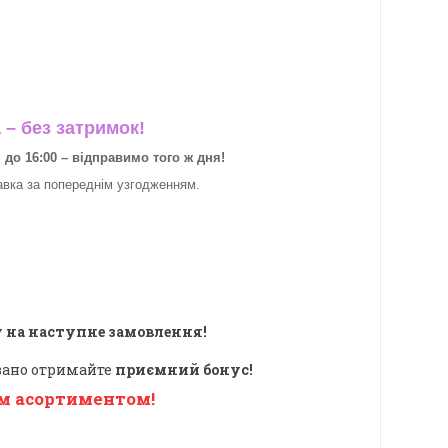
– без затримок!
о 16:00 – відправимо того ж дня!
авка за
попереднім узгодженням.
 на наступне замовлення!
овано отримайте
приємний бонус!
м асортиментом!