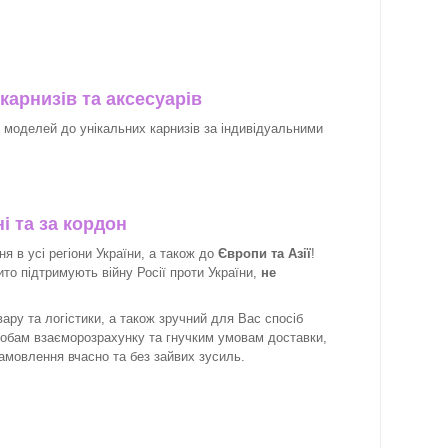
карнизів та аксесуарів
х моделей до унікальних карнизів за індивідуальними
і та за кордон
 в усі регіони України, а також до
Європи та Азії
!
рито підтримують війну Росії проти України,
не
ару та логістики, а також зручний для Вас спосіб
собам взаєморозрахунку та гнучким умовам доставки,
замовлення вчасно та без зайвих зусиль.