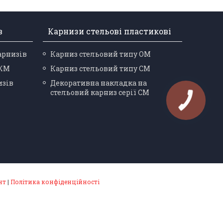
в
Карнизи стельові пластикові
арнизів
Карниз стельовий типу ОМ
 КМ
Карниз стельовий типу СМ
изів
Декоративна накладка на
стельовий карниз серії СМ
нт
|
Політика конфіденційності