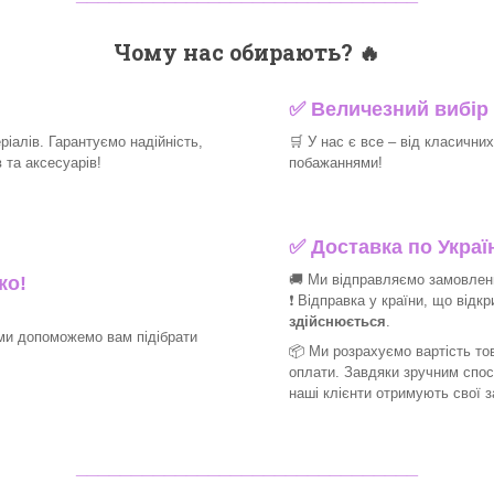
Чому нас обирають?
🔥
✅
Величезний вибір 
іалів. Гарантуємо надійність,
🛒
У нас є все – від класични
та аксесуарів!​
побажаннями!​
✅
Доставка по Україн
🚚 Ми відправляємо замовлення
ко!
❗ Відправка у країни, що відк
здійснюється
.
ми допоможемо вам підібрати
📦 Ми
розрахуємо вартість тов
оплати. Завдяки зручним спо
наші клієнти отримують свої 
_______________________________