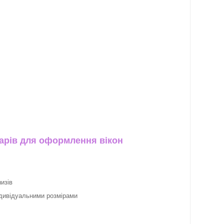
арів для оформлення вікон
изів
ндивідуальними розмірами