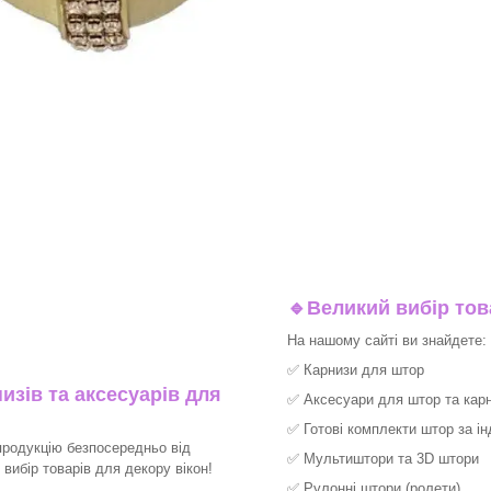
🔹
Великий вибір тов
На нашому сайті ви знайдете:
✅
Карнизи для штор
изів та аксесуарів для
✅
Аксесуари для штор та карн
✅
Готові комплекти штор за і
продукцію безпосередньо від
✅
Мультиштори та 3D штори
ибір товарів для декору вікон!​
✅
Рулонні штори (ролети)