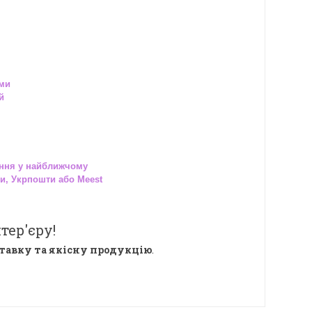
ами
й
ння у найближчому
и, Укрпошти або Meest
тер'єру!
тавку та якісну продукцію
.