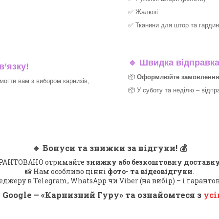
✅
Жалюзі
✅
Тканини для штор та гардин
🔹
Швидка відправка 
в’язку!
📦
Оформлюйте замовлення д
могти вам з вибором карнизів,
📦 У суботу та неділю – відпр
🔹
Бонуси та знижки за відгуки!
💰
 ГАРАНТОВАНО отримайте
знижку або безкоштовну доставку
📸 Нам особливо цінні
фото- та відеовідгуки
.
еджеру в Telegram, WhatsApp чи Viber (на вибір) – і гарант
 Google – «
Карнизний Гуру
» та ознайомтеся з
усі
_______________________________