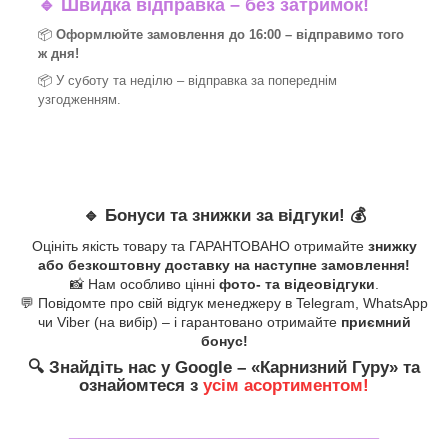
🔹
Швидка відправка – без затримок!
📦
Оформлюйте замовлення до 16:00 – відправимо того
ж дня!
📦 У суботу та неділю – відправка за
попереднім
узгодженням.
🔹
Бонуси та знижки за відгуки!
💰
Оцініть якість товару та ГАРАНТОВАНО отримайте
знижку
або безкоштовну доставку на наступне замовлення!
📸 Нам особливо цінні
фото- та відеовідгуки
.
💬 Повідомте про свій відгук менеджеру в Telegram, WhatsApp
чи Viber (на вибір) – і гарантовано отримайте
приємний
бонус!
🔍
Знайдіть нас у Google – «
Карнизний Гуру
» та
ознайомтеся з
усім асортиментом!
_______________________________