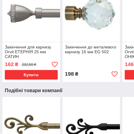
Закінчення для карнизу
Закінчення до металевого
Закі
Orvit ЕТЕРНІЯ 25 мм
карнизу 16 мм EG 502
Orvi
САТИН
ОНІ
162
146
₴
202,50 ₴
198
₴
Купити
Подібні товари компанії