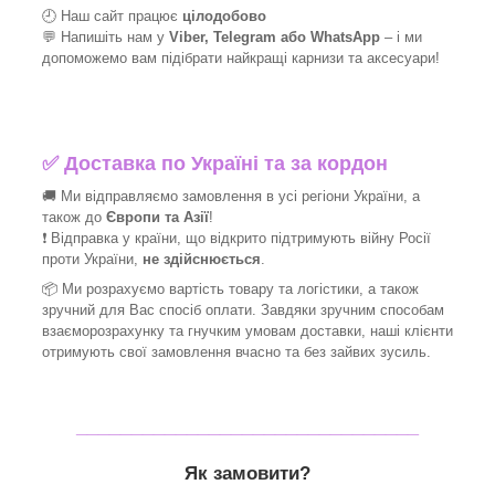
🕘 Наш сайт працює
цілодобово
💬 Напишіть нам у
Viber, Telegram або WhatsApp
–
і
ми
допоможемо вам підібрати найкращі
карнизи та аксесуари!
✅
Доставка по Україні та за кордон
🚚 Ми відправляємо замовлення в усі регіони України, а
також до
Європи та Азії
!
❗ Відправка у країни, що відкрито підтримують війну Росії
проти України,
не здійснюється
.
📦 Ми
розрахуємо вартість товару та логістики, а також
зручний для Вас спосіб оплати. Завдяки зручним способам
взаєморозрахунку та гнучким умовам доставки, наші клієнти
отримують свої замовлення вчасно та без зайвих зусиль.
_______________________________
Як замовити?