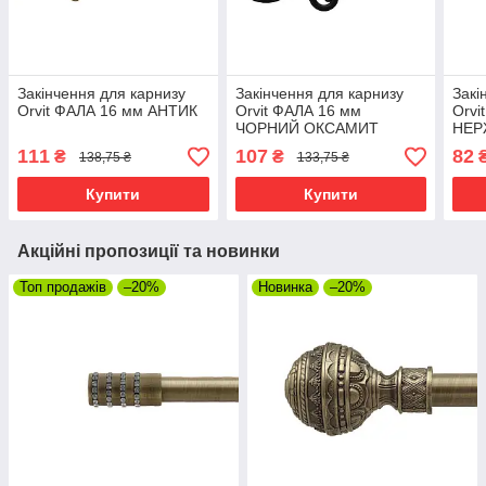
Закінчення для карнизу
Закінчення для карнизу
Закі
Orvit ФАЛА 16 мм АНТИК
Orvit ФАЛА 16 мм
Orvi
ЧОРНИЙ ОКСАМИТ
НЕР
111
107
82
₴
₴
138,75 ₴
133,75 ₴
Купити
Купити
Акційні пропозиції та новинки
Топ продажів
–20%
Новинка
–20%