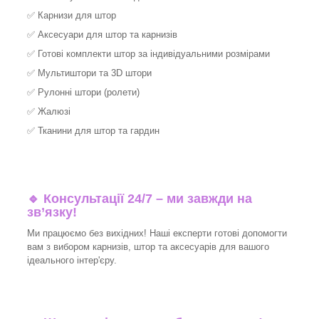
✅
Карнизи для штор
✅
Аксесуари для штор та карнизів
✅
Готові комплекти штор за індивідуальними розмірами
✅
Мультиштори та 3D штори
✅
Рулонні штори (ролети)
✅
Жалюзі
✅
Тканини для штор та гардин
🔹 Консультації 24/7 – ми завжди на
зв’язку!
Ми працюємо без вихідних! Наші експерти готові допомогти
вам з вибором карнизів, штор та аксесуарів для вашого
ідеального інтер'єру.​