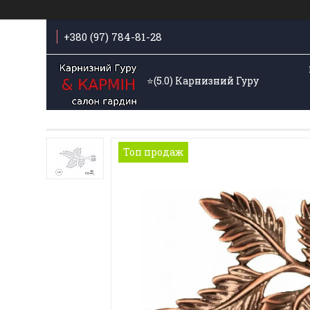
+380 (97) 784-81-28
⭐️(5.0) Карнизний Гуру
Топ продаж