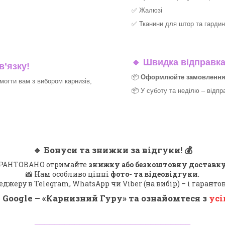
✅
Жалюзі
✅
Тканини для штор та гардин
🔹
Швидка відправка 
в’язку!
📦
Оформлюйте замовлення д
могти вам з вибором карнизів,
📦 У суботу та неділю – відпр
🔹
Бонуси та знижки за відгуки!
💰
 ГАРАНТОВАНО отримайте
знижку або безкоштовну доставку
📸 Нам особливо цінні
фото- та відеовідгуки
.
еджеру в Telegram, WhatsApp чи Viber (на вибір) – і гарант
 Google – «
Карнизний Гуру
» та ознайомтеся з
усі
_______________________________