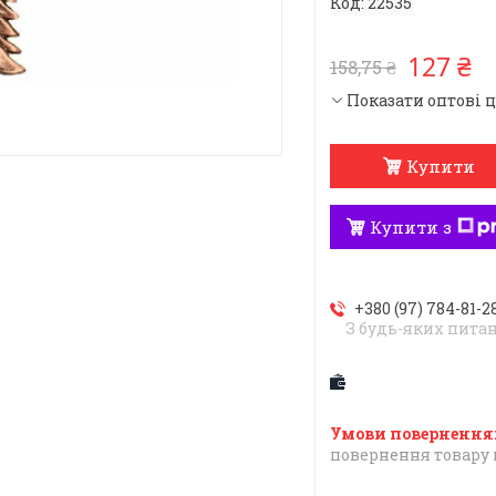
Код:
22535
127 ₴
158,75 ₴
Показати оптові 
Купити
Купити з
+380 (97) 784-81-2
З будь-яких пита
повернення товару 