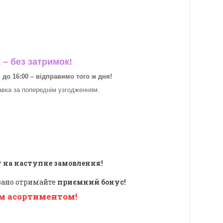
– без затримок!
о 16:00 – відправимо того ж дня!
авка за
попереднім узгодженням.
 на наступне замовлення!
овано отримайте
приємний бонус!
м асортиментом!