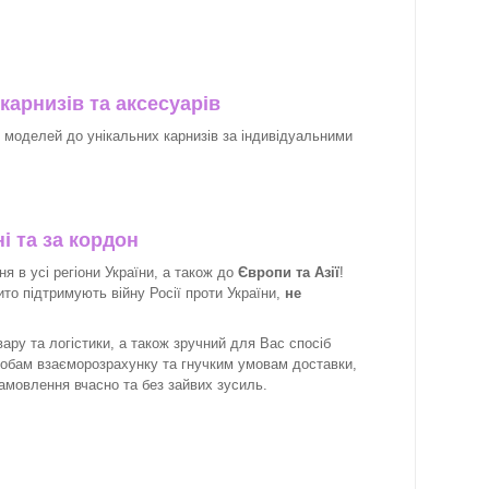
карнизів та аксесуарів
х моделей до унікальних карнизів за індивідуальними
і та за кордон
 в усі регіони України, а також до
Європи та Азії
!
рито підтримують війну Росії проти України,
не
ару та логістики, а також зручний для Вас спосіб
собам взаєморозрахунку та гнучким умовам доставки,
замовлення вчасно та без зайвих зусиль.