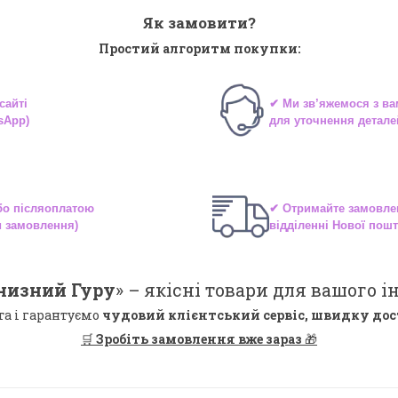
Як замовити?
Простий алгоритм покупки:
сайті
✔ Ми зв’яжемося з в
sApp)
для уточнення детале
або
післяоплатою
✔ Отримайте замовле
и замовлення)
відділенні
Нової пошт
низний Гуру
» –
якісні
товари для вашого ін
та і гарантуємо
чудовий клієнтський сервіс, швидку дос
🛒
Зробіть замовлення вже зараз
🎁