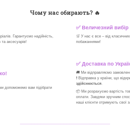
Чому нас обирають?
🔥
✅
Величезний вибір 
іалів. Гарантуємо надійність,
🛒
У нас є все – від класични
та аксесуарів!​
побажаннями!​
✅
Доставка по Україн
🚚 Ми відправляємо замовлення
ко!
❗ Відправка у країни, що відк
здійснюється
.
ми допоможемо вам підібрати
📦 Ми
розрахуємо вартість тов
оплати. Завдяки зручним спо
наші клієнти отримують свої 
_______________________________