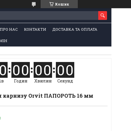
Кошик
ПРО НАС
КОНТАКТИ
ДОСТАВКА ТА ОПЛАТА
МІН
0
0
0
0
0
0
0
ів
Годин
Хвилин
Секунд
я карнизу Orvit ПАПОРОТЬ 16 мм
и