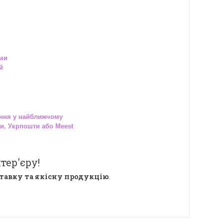
ами
й
ння у найближчому
и, Укрпошти або Meest
тер'єру!
тавку та якісну продукцію
.