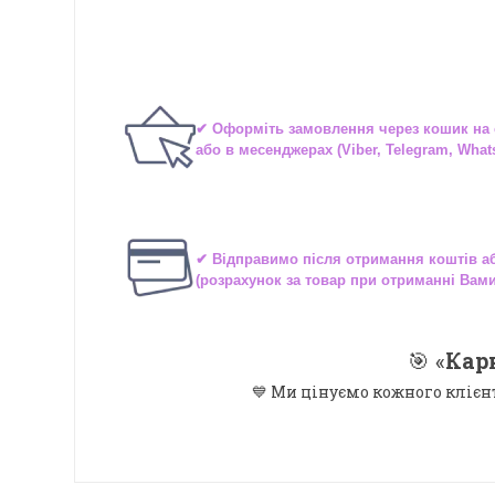
✔ Оформіть замовлення через
кошик на 
або в
месенджерах
(Viber, Telegram, What
✔ Відправимо після отримання коштів 
(розрахунок за товар при отриманні Вам
🎯 «
Кар
💙 Ми цінуємо кожного клієн