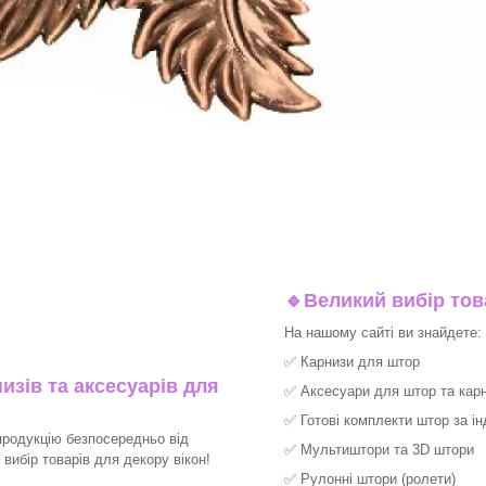
🔹
Великий вибір тов
На нашому сайті ви знайдете:
✅
Карнизи для штор
изів та аксесуарів для
✅
Аксесуари для штор та карн
✅
Готові комплекти штор за і
продукцію безпосередньо від
✅
Мультиштори та 3D штори
ибір товарів для декору вікон!​
✅
Рулонні штори (ролети)