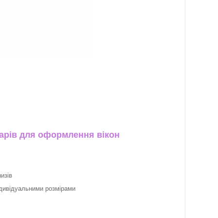
арів для оформлення вікон
изів
ндивідуальними розмірами