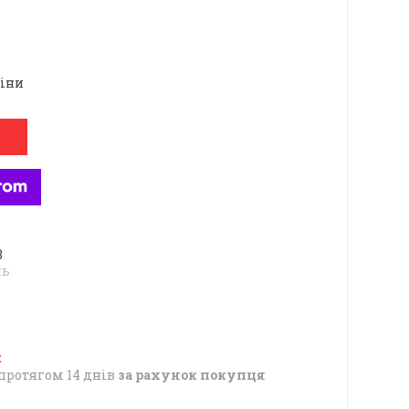
ціни
8
нь
протягом 14 днів
за рахунок покупця