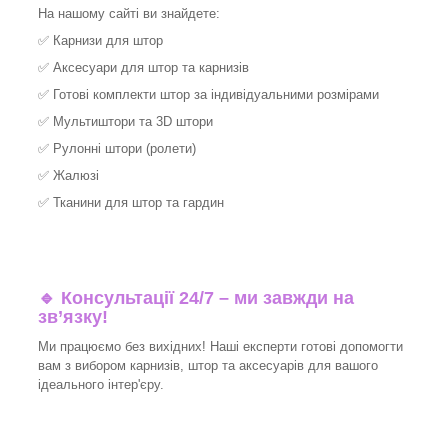
На нашому сайті ви знайдете:
✅
Карнизи для штор
✅
Аксесуари для штор та карнизів
✅
Готові комплекти штор за індивідуальними розмірами
✅
Мультиштори та 3D штори
✅
Рулонні штори (ролети)
✅
Жалюзі
✅
Тканини для штор та гардин
🔹 Консультації 24/7 – ми завжди на
зв’язку!
Ми працюємо без вихідних! Наші експерти готові допомогти
вам з вибором карнизів, штор та аксесуарів для вашого
ідеального інтер'єру.​