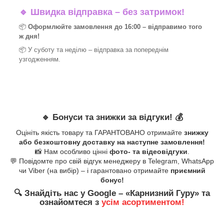
🔹
Швидка відправка – без затримок!
📦
Оформлюйте замовлення до 16:00 – відправимо того
ж дня!
📦 У суботу та неділю – відправка за
попереднім
узгодженням.
🔹
Бонуси та знижки за відгуки!
💰
Оцініть якість товару та ГАРАНТОВАНО отримайте
знижку
або безкоштовну доставку на наступне замовлення!
📸 Нам особливо цінні
фото- та відеовідгуки
.
💬 Повідомте про свій відгук менеджеру в Telegram, WhatsApp
чи Viber (на вибір) – і гарантовано отримайте
приємний
бонус!
🔍
Знайдіть нас у Google – «
Карнизний Гуру
» та
ознайомтеся з
усім асортиментом!