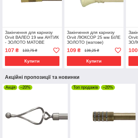
Закінчення для карнизу
Закінчення для карнизу
Закі
Orvit ВАЛЕО 19 мм АНТИК
Orvit ЛЮКСОР 25 мм БІЛЕ
Orvi
- ЗОЛОТО МАТОВЕ
ЗОЛОТО (матове)
ЗОЛ
107
109
100
₴
₴
133,75 ₴
136,25 ₴
Купити
Купити
Акційні пропозиції та новинки
Акція
–20%
Топ продажів
–20%