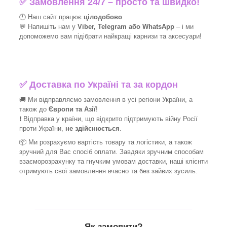
✅
Замовлення 24/7 – просто та швидко!
🕘 Наш сайт працює
цілодобово
💬 Напишіть нам у
Viber, Telegram або WhatsApp
–
і
ми
допоможемо вам підібрати найкращі
карнизи та аксесуари!
✅
Доставка по Україні та за кордон
🚚 Ми відправляємо замовлення в усі регіони України, а
також до
Європи та Азії
!
❗ Відправка у країни, що відкрито підтримують війну Росії
проти України,
не здійснюється
.
📦 Ми
розрахуємо вартість товару та логістики, а також
зручний для Вас спосіб оплати. Завдяки зручним способам
взаєморозрахунку та гнучким умовам доставки, наші клієнти
отримують свої замовлення вчасно та без зайвих зусиль.
_______________________________
Як замовити?