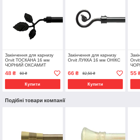
Закінчення для карнизу
Закінчення для карнизу
Закі
Orvit ТОСКАНА 16 мм
Orvit ЛУККА 16 мм ОНІКС
Orvi
ЧОРНИЙ ОКСАМИТ
ЧОР
48
66
55
₴
₴
60 ₴
82,50 ₴
Купити
Купити
Подібні товари компанії