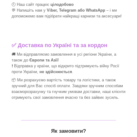
🕘 Наш сайт працює
цілодобово
💬 Напишіть нам у
Viber, Telegram або WhatsApp
–
і
ми
допоможемо вам підібрати найкращі
карнизи та аксесуари!
✅
Доставка по Україні та за кордон
🚚 Ми відправляємо замовлення в усі регіони України, а
також до
Європи та Азії
!
❗ Відправка у країни, що відкрито підтримують війну Росії
проти України,
не здійснюється
.
📦 Ми
розрахуємо вартість товару та логістики, а також
зручний для Вас спосіб оплати. Завдяки зручним способам
взаєморозрахунку та гнучким умовам доставки, наші клієнти
отримують свої замовлення вчасно та без зайвих зусиль.
_______________________________
Як замовити?