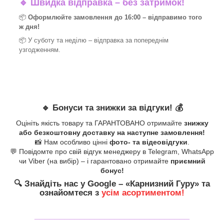
🔹
Швидка відправка – без затримок!
📦
Оформлюйте замовлення до 16:00 – відправимо того
ж дня!
📦 У суботу та неділю – відправка за
попереднім
узгодженням.
🔹
Бонуси та знижки за відгуки!
💰
Оцініть якість товару та ГАРАНТОВАНО отримайте
знижку
або безкоштовну доставку на наступне замовлення!
📸 Нам особливо цінні
фото- та відеовідгуки
.
💬 Повідомте про свій відгук менеджеру в Telegram, WhatsApp
чи Viber (на вибір) – і гарантовано отримайте
приємний
бонус!
🔍
Знайдіть нас у Google – «
Карнизний Гуру
» та
ознайомтеся з
усім асортиментом!
_______________________________