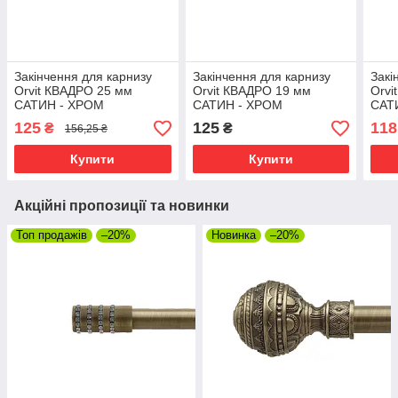
Закінчення для карнизу
Закінчення для карнизу
Закі
Orvit КВАДРО 25 мм
Orvit КВАДРО 19 мм
Orvi
САТИН - ХРОМ
САТИН - ХРОМ
САТ
125
125
118
₴
₴
156,25 ₴
Купити
Купити
Акційні пропозиції та новинки
Топ продажів
–20%
Новинка
–20%