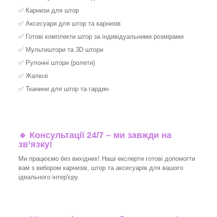
✅
Карнизи для штор
✅
Аксесуари для штор та карнизів
✅
Готові комплекти штор за індивідуальними розмірами
✅
Мультиштори та 3D штори
✅
Рулонні штори (ролети)
✅
Жалюзі
✅
Тканини для штор та гардин
🔹 Консультації 24/7 – ми завжди на
зв’язку!
Ми працюємо без вихідних! Наші експерти готові допомогти
вам з вибором карнизів, штор та аксесуарів для вашого
ідеального інтер'єру.​