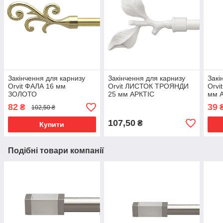
Закінчення для карнизу
Закінчення для карнизу
Закі
Orvit ФАЛА 16 мм
Orvit ЛИСТОК ТРОЯНДИ
Orvi
ЗОЛОТО
25 мм АРКТІС
мм 
82
39
₴
102,50 ₴
107,50
₴
Купити
Подібні товари компанії