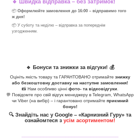
🔹
Швидка відправка – без затримок!
📦
Оформлюйте замовлення до 16:00 – відправимо того
ж дня!
📦 У суботу та неділю – відправка за
попереднім
узгодженням.
🔹
Бонуси та знижки за відгуки!
💰
Оцініть якість товару та ГАРАНТОВАНО отримайте
знижку
або безкоштовну доставку на наступне замовлення!
📸 Нам особливо цінні
фото- та відеовідгуки
.
💬 Повідомте про свій відгук менеджеру в Telegram, WhatsApp
чи Viber (на вибір) – і гарантовано отримайте
приємний
бонус!
🔍
Знайдіть нас у Google – «
Карнизний Гуру
» та
ознайомтеся з
усім асортиментом!
_______________________________