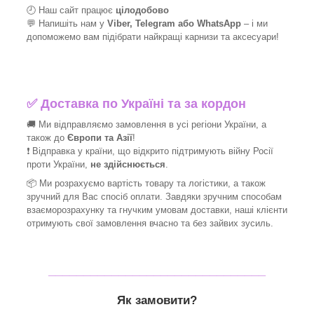
🕘 Наш сайт працює
цілодобово
💬 Напишіть нам у
Viber, Telegram або WhatsApp
–
і
ми
допоможемо вам підібрати найкращі
карнизи та аксесуари!
✅
Доставка по Україні та за кордон
🚚 Ми відправляємо замовлення в усі регіони України, а
також до
Європи та Азії
!
❗ Відправка у країни, що відкрито підтримують війну Росії
проти України,
не здійснюється
.
📦 Ми
розрахуємо вартість товару та логістики, а також
зручний для Вас спосіб оплати. Завдяки зручним способам
взаєморозрахунку та гнучким умовам доставки, наші клієнти
отримують свої замовлення вчасно та без зайвих зусиль.
_______________________________
Як замовити?