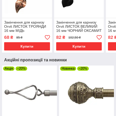
Закінчення для карнизу
Закінчення для карнизу
Закі
Orvit ЛИСТОК ТРОЯНДИ
Orvit ЛИСТОК ВЕЛИКИЙ
Orv
16 мм МІДЬ
16 мм ЧОРНИЙ ОКСАМИТ
16 
68
82
82
₴
₴
85 ₴
102,50 ₴
Купити
Купити
Акційні пропозиції та новинки
Акція
–20%
Новинка
–20%