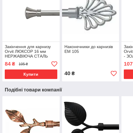
Закінчення для карнизу
Наконечники до карнизів
Закі
Orvit ЛЮКСОР 16 мм
ЕМ 105
Orvi
НЕРЖАВІЮЧА СТАЛЬ
- З
84
107
₴
105 ₴
40
₴
Купити
Подібні товари компанії