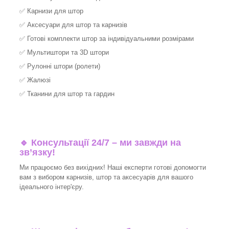
✅
Карнизи для штор
✅
Аксесуари для штор та карнизів
✅
Готові комплекти штор за індивідуальними розмірами
✅
Мультиштори та 3D штори
✅
Рулонні штори (ролети)
✅
Жалюзі
✅
Тканини для штор та гардин
🔹 Консультації 24/7 – ми завжди на
зв’язку!
Ми працюємо без вихідних! Наші експерти готові допомогти
вам з вибором карнизів, штор та аксесуарів для вашого
ідеального інтер'єру.​