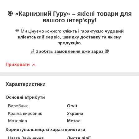
🎯 «
Карнизний Гуру
» –
якісні
товари для
вашого інтер'єру!
💙 Ми цінуємо кожного клієнта і гарантуємо
чудовий
клієнтський сервіс, швидку доставку та якісну
продукцію
.
🛒
Зробіть замовлення вже зараз
🎁
Приховати
Характеристики
Основні атрибути
Виробник
Orvit
Країна виробник
Україна
Матеріал
Метал
Користувальницькі характеристики
Назва Закінчення
Листя лілії