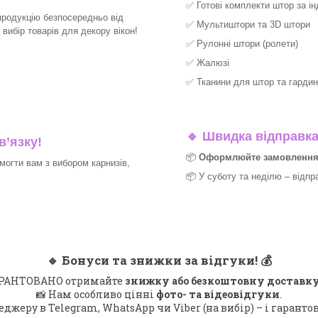
✅
Готові комплекти штор за і
продукцію безпосередньо від
✅
Мультиштори та 3D штори
ибір товарів для декору вікон!​
✅
Рулонні штори (ролети)
✅
Жалюзі
✅
Тканини для штор та гардин
🔹
Швидка відправка 
в’язку!
📦
Оформлюйте замовлення д
могти вам з вибором карнизів,
📦 У суботу та неділю – відпр
🔹
Бонуси та знижки за відгуки!
💰
 ГАРАНТОВАНО отримайте
знижку або безкоштовну доставку
📸 Нам особливо цінні
фото- та відеовідгуки
.
еджеру в Telegram, WhatsApp чи Viber (на вибір) – і гарант