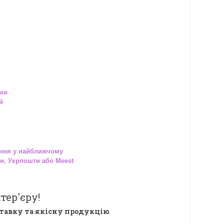
ами
й
ння у найближчому
и, Укрпошти або Meest
тер'єру!
тавку та якісну продукцію
.