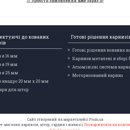
🛒
Зробіть замовлення вже зараз
🎁
ектуючі до кованих
Готові рішення карнизі
зів
Готові рішення кованих к
 ø 16 мм
Карнизи металеві в зборі
 ø 19 мм
Алюмінієві системи карн
 ø 25 мм
Моторизований карниз
 квадро 20 мм х 20 мм
ари для штор
Сайт створений на маркетплейсі
Prom.ua
⭐️(5.0) "Карнизний Гуру" інтернет-магазин карнизів, штор, гардин і жалюзі |
Поскаржитися на конте