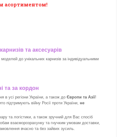
м асортиментом!
карнизів та аксесуарів
х моделей до унікальних карнизів за індивідуальними
і та за кордон
 в усі регіони України, а також до
Європи та Азії
!
рито підтримують війну Росії проти України,
не
ару та логістики, а також зручний для Вас спосіб
собам взаєморозрахунку та гнучким умовам доставки,
замовлення вчасно та без зайвих зусиль.