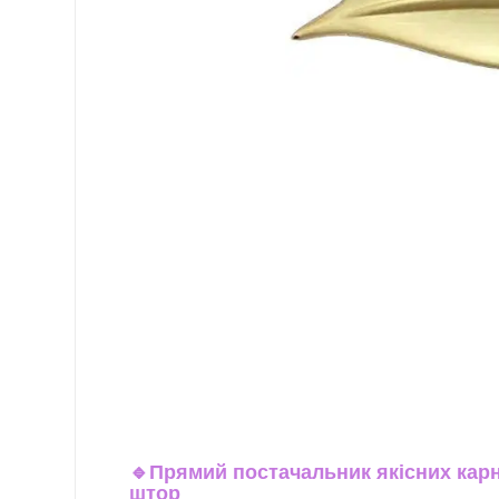
🔹
Прямий постачальник якісних карн
штор