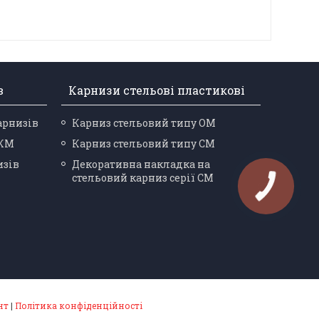
в
Карнизи стельові пластикові
арнизів
Карниз стельовий типу ОМ
 КМ
Карниз стельовий типу СМ
изів
Декоративна накладка на
стельовий карниз серії СМ
нт
|
Політика конфіденційності