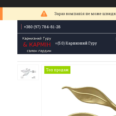
Зараз компанія не може швидк
+380 (97) 784-81-28
⭐️(5.0) Карнизний Гуру
Топ продаж