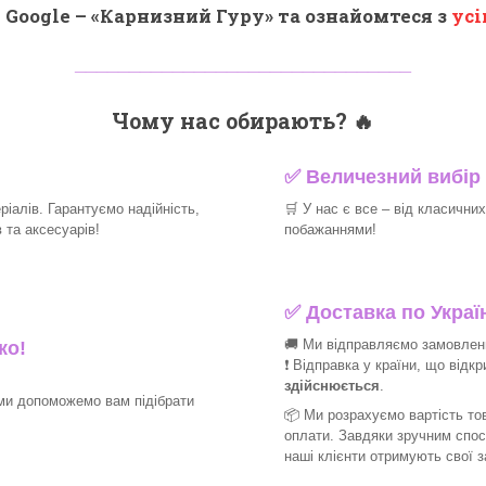
 Google – «
Карнизний Гуру
» та ознайомтеся з
усі
_______________________________
Чому нас обирають?
🔥
✅
Величезний вибір 
іалів. Гарантуємо надійність,
🛒
У нас є все – від класични
та аксесуарів!​
побажаннями!​
✅
Доставка по Україн
🚚 Ми відправляємо замовлення
ко!
❗ Відправка у країни, що відк
здійснюється
.
ми допоможемо вам підібрати
📦 Ми
розрахуємо вартість тов
оплати. Завдяки зручним спо
наші клієнти отримують свої 