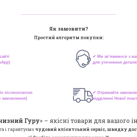
_______________________________
Як замовити?
Простий алгоритм покупки:
сайті
✔ Ми зв’яжемося з в
sApp)
для уточнення детале
або
післяоплатою
✔ Отримайте замовле
и замовлення)
відділенні
Нової пошт
низний Гуру
» –
якісні
товари для вашого ін
та і гарантуємо
чудовий клієнтський сервіс, швидку дос