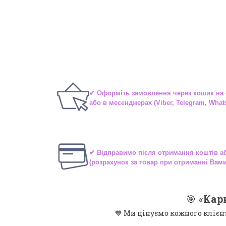
✔ Оформіть замовлення через
кошик на 
або в
месенджерах
(Viber, Telegram, What
✔ Відправимо після отримання коштів 
(розрахунок за товар при отриманні Вам
🎯 «
Кар
💙 Ми цінуємо кожного клієн