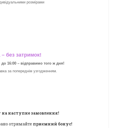
ндивідуальними розмірами
– без затримок!
о 16:00 – відправимо того ж дня!
авка за
попереднім узгодженням.
 на наступне замовлення!
овано отримайте
приємний бонус!