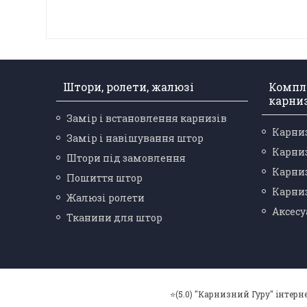
Штори, ролети, жалюзі
Компл
карни
Замір і встановлення карнизів
Карниз
Замір і навішування штор
Карниз
Штори під замовлення
Карниз
Пошиття штор
Карниз
Жалюзі ролети
Аксесу
Тканини для штор