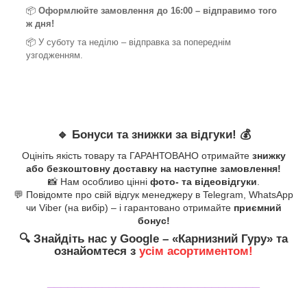
📦
Оформлюйте замовлення до 16:00 – відправимо того
ж дня!
📦 У суботу та неділю – відправка за
попереднім
узгодженням.
🔹
Бонуси та знижки за відгуки!
💰
Оцініть якість товару та ГАРАНТОВАНО отримайте
знижку
або безкоштовну доставку на наступне замовлення!
📸 Нам особливо цінні
фото- та відеовідгуки
.
💬 Повідомте про свій відгук менеджеру в Telegram, WhatsApp
чи Viber (на вибір) – і гарантовано отримайте
приємний
бонус!
🔍
Знайдіть нас у Google – «
Карнизний Гуру
» та
ознайомтеся з
усім асортиментом!
_______________________________