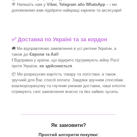
💬 Напишіть нам у
Viber, Telegram або WhatsApp
–
і
ми
допоможемо вам підібрати найкращі
карнизи та аксесуари!
✅
Доставка по Україні та за кордон
🚚 Ми відправляємо замовлення в усі регіони України, а
також до
Європи та Азії
!
❗ Відправка у країни, що відкрито підтримують війну Росії
проти України,
не здійснюється
.
📦 Ми
розрахуємо вартість товару та логістики, а також
зручний для Вас спосіб оплати. Завдяки зручним способам
взаєморозрахунку та гнучким умовам доставки, наші клієнти
отримують свої замовлення вчасно та без зайвих зусиль.
_______________________________
Як замовити?
Простий алгоритм покупки: