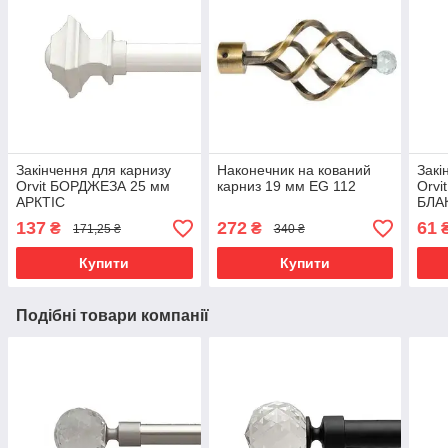
Закінчення для карнизу
Наконечник на кований
Закі
Orvit БОРДЖЕЗА 25 мм
карниз 19 мм EG 112
Orvi
АРКТІС
БЛА
137
272
61
₴
₴
171,25 ₴
340 ₴
Купити
Купити
Подібні товари компанії