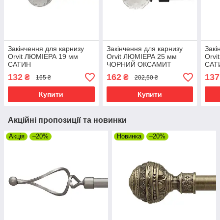
Закінчення для карнизу
Закінчення для карнизу
Закі
Orvit ЛЮМІЕРА 19 мм
Orvit ЛЮМІЕРА 25 мм
Orvi
САТИН
ЧОРНИЙ ОКСАМИТ
САТ
132
162
137
₴
₴
165 ₴
202,50 ₴
Купити
Купити
Акційні пропозиції та новинки
Акція
–20%
Новинка
–20%