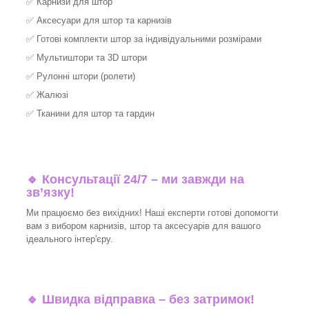
✅
Карнизи для штор
✅
Аксесуари для штор та карнизів
✅
Готові комплекти штор за індивідуальними розмірами
✅
Мультиштори та 3D штори
✅
Рулонні штори (ролети)
✅
Жалюзі
✅
Тканини для штор та гардин
🔹 Консультації 24/7 – ми завжди на
зв’язку!
Ми працюємо без вихідних! Наші експерти готові допомогти
вам з вибором карнизів, штор та аксесуарів для вашого
ідеального інтер'єру.​
🔹
Швидка відправка – без затримок!