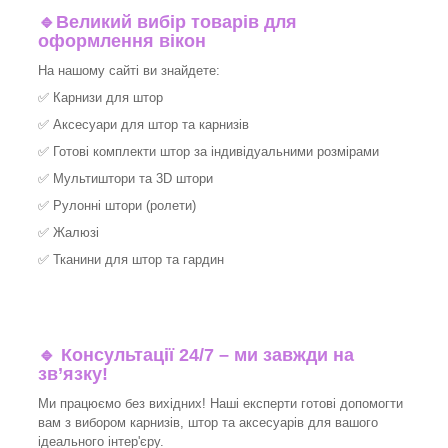
🔹
Великий вибір товарів для
оформлення вікон
На нашому сайті ви знайдете:
✅
Карнизи для штор
✅
Аксесуари для штор та карнизів
✅
Готові комплекти штор за індивідуальними розмірами
✅
Мультиштори та 3D штори
✅
Рулонні штори (ролети)
✅
Жалюзі
✅
Тканини для штор та гардин
🔹 Консультації 24/7 – ми завжди на
зв’язку!
Ми працюємо без вихідних! Наші експерти готові допомогти
вам з вибором карнизів, штор та аксесуарів для вашого
ідеального інтер'єру.​