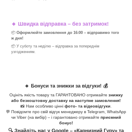
🔹
Швидка відправка – без затримок!
📦
Оформлюйте замовлення до 16:00 – відправимо того
ж дня!
📦 У суботу та неділю – відправка за
попереднім
узгодженням.
🔹
Бонуси та знижки за відгуки!
💰
Оцініть якість товару та ГАРАНТОВАНО отримайте
знижку
або безкоштовну доставку на наступне замовлення!
📸 Нам особливо цінні
фото- та відеовідгуки
.
💬 Повідомте про свій відгук менеджеру в Telegram, WhatsApp
чи Viber (на вибір) – і гарантовано отримайте
приємний
бонус!
🔍
Знайдіть нас у Google – «
Карнизний Гуру
» та