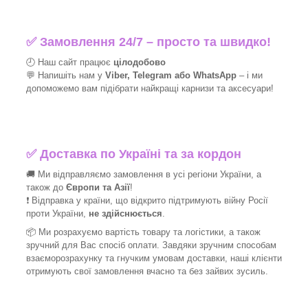
✅
Замовлення 24/7 – просто та швидко!
🕘 Наш сайт працює
цілодобово
💬 Напишіть нам у
Viber, Telegram або WhatsApp
–
і
ми
допоможемо вам підібрати найкращі
карнизи та аксесуари!
✅
Доставка по Україні та за кордон
🚚 Ми відправляємо замовлення в усі регіони України, а
також до
Європи та Азії
!
❗ Відправка у країни, що відкрито підтримують війну Росії
проти України,
не здійснюється
.
📦 Ми
розрахуємо вартість товару та логістики, а також
зручний для Вас спосіб оплати. Завдяки зручним способам
взаєморозрахунку та гнучким умовам доставки, наші клієнти
отримують свої замовлення вчасно та без зайвих зусиль.