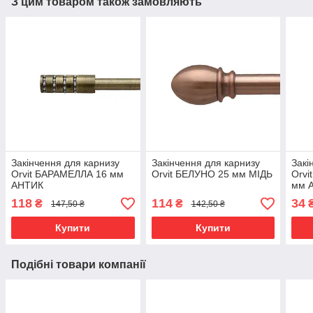
З цим товаром також замовляють
Закінчення для карнизу
Закінчення для карнизу
Закі
Orvit БАРАМЕЛЛА 16 мм
Orvit БЕЛУНО 25 мм МІДЬ
Orvi
АНТИК
мм 
118
114
34
₴
₴
147,50 ₴
142,50 ₴
Купити
Купити
Подібні товари компанії