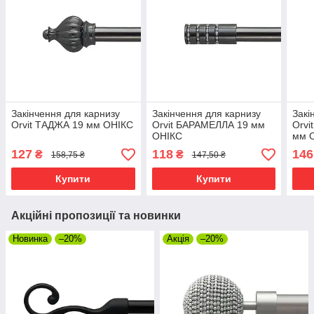
Закінчення для карнизу
Закінчення для карнизу
Закі
Orvit ТАДЖА 19 мм ОНІКС
Orvit БАРАМЕЛЛА 19 мм
Orv
ОНІКС
мм 
127
118
146
₴
₴
158,75 ₴
147,50 ₴
Купити
Купити
Акційні пропозиції та новинки
Новинка
–20%
Акція
–20%