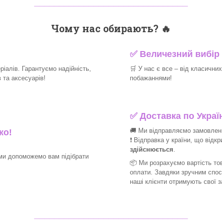
_______________________________
Чому нас обирають?
🔥
✅
Величезний вибір 
іалів. Гарантуємо надійність,
🛒
У нас є все – від класични
та аксесуарів!​
побажаннями!​
✅
Доставка по Україн
🚚 Ми відправляємо замовлення
ко!
❗ Відправка у країни, що відк
здійснюється
.
ми допоможемо вам підібрати
📦 Ми
розрахуємо вартість тов
оплати. Завдяки зручним спо
наші клієнти отримують свої 
_______________________________