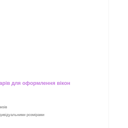
арів для оформлення вікон
изів
ндивідуальними розмірами