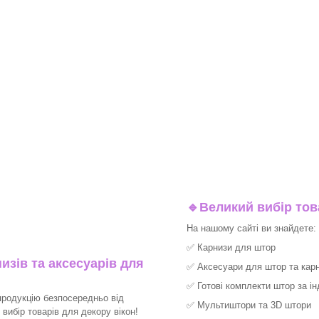
🔹
Великий вибір тов
На нашому сайті ви знайдете:
✅
Карнизи для штор
изів та аксесуарів для
✅
Аксесуари для штор та карн
✅
Готові комплекти штор за і
продукцію безпосередньо від
✅
Мультиштори та 3D штори
ибір товарів для декору вікон!​