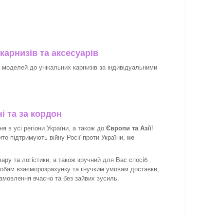
карнизів та аксесуарів
х моделей до унікальних карнизів за індивідуальними
і та за кордон
 в усі регіони України, а також до
Європи та Азії
!
рито підтримують війну Росії проти України,
не
ару та логістики, а також зручний для Вас спосіб
собам взаєморозрахунку та гнучким умовам доставки,
замовлення вчасно та без зайвих зусиль.