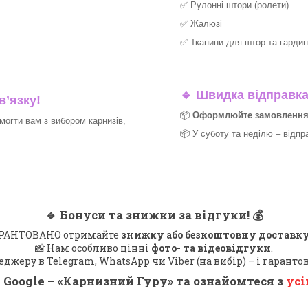
✅
Рулонні штори (ролети)
✅
Жалюзі
✅
Тканини для штор та гардин
🔹
Швидка відправка 
в’язку!
📦
Оформлюйте замовлення д
могти вам з вибором карнизів,
📦 У суботу та неділю – відпр
🔹
Бонуси та знижки за відгуки!
💰
 ГАРАНТОВАНО отримайте
знижку або безкоштовну доставку
📸 Нам особливо цінні
фото- та відеовідгуки
.
еджеру в Telegram, WhatsApp чи Viber (на вибір) – і гарант
 Google – «
Карнизний Гуру
» та ознайомтеся з
усі