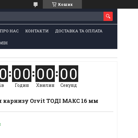
Кошик
ПРО НАС
КОНТАКТИ
ДОСТАВКА ТА ОПЛАТА
МІН
0
0
0
0
0
0
0
ів
Годин
Хвилин
Секунд
 карнизу Orvit ТОДІ МАКС 16 мм
и