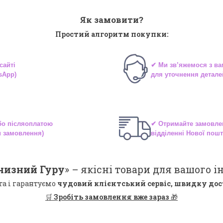
Як замовити?
Простий алгоритм покупки:
сайті
✔ Ми зв’яжемося з в
sApp)
для уточнення детале
або
післяоплатою
✔ Отримайте замовле
и замовлення)
відділенні
Нової пошт
низний Гуру
» –
якісні
товари для вашого ін
та і гарантуємо
чудовий клієнтський сервіс, швидку дос
🛒
Зробіть замовлення вже зараз
🎁