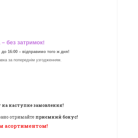
– без затримок!
о 16:00 – відправимо того ж дня!
авка за
попереднім узгодженням.
 на наступне замовлення!
овано отримайте
приємний бонус!
м асортиментом!