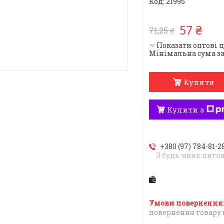
Код:
21995
57 ₴
71,25 ₴
Показати оптові 
Мінімальна сума за
Купити
Купити з
+380 (97) 784-81-2
З будь-яких пита
повернення товару 