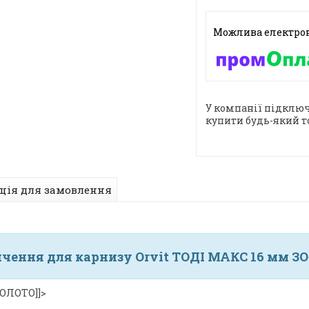
У компанії підключ
купити будь-який т
ція для замовлення
нчення для карнизу Orvit ТОДІ МАКС 16 мм З
ЗОЛОТО]]>