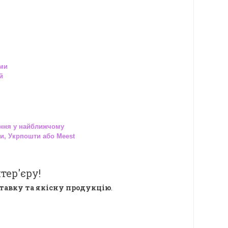
ами
й
ння у найближчому
и, Укрпошти або Meest
тер'єру!
тавку та якісну продукцію
.