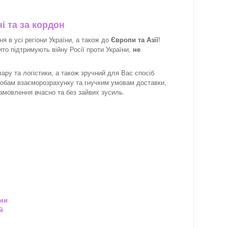
і та за кордон
 в усі регіони України, а також до
Європи та Азії
!
рито підтримують війну Росії проти України,
не
ару та логістики, а також зручний для Вас спосіб
собам взаєморозрахунку та гнучким умовам доставки,
замовлення вчасно та без зайвих зусиль.
ами
й