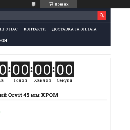
Кошик
ПРО НАС
КОНТАКТИ
ДОСТАВКА ТА ОПЛАТА
МІН
0
0
0
0
0
0
0
ів
Годин
Хвилин
Секунд
ий Orvit 45 мм ХРОМ
и