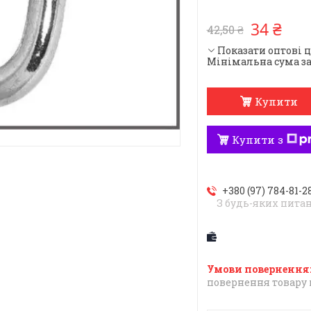
34 ₴
42,50 ₴
Показати оптові 
Мінімальна сума за
Купити
Купити з
+380 (97) 784-81-2
З будь-яких пита
повернення товару 