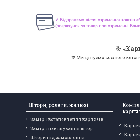
✔ Відправимо після отримання коштів 
(розрахунок за товар при отриманні Вам
🎯 «
Кар
💙 Ми цінуємо кожного клієн
Штори, ролети, жалюзі
Компл
карни
Замір і встановлення карнизів
Карниз
Замір і навішування штор
Карниз
Штори під замовлення