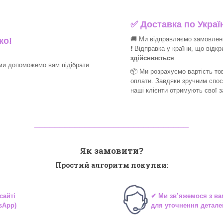
✅
Доставка по Україн
🚚 Ми відправляємо замовлення
ко!
❗ Відправка у країни, що відк
здійснюється
.
ми допоможемо вам підібрати
📦 Ми
розрахуємо вартість тов
оплати. Завдяки зручним спо
наші клієнти отримують свої 
_______________________________
Як замовити?
Простий алгоритм покупки:
сайті
✔ Ми зв’яжемося з в
sApp)
для уточнення детале