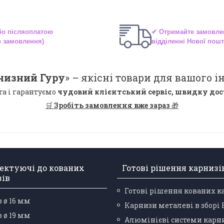
або
післяоплатою
✔ Отримайте замовле
и замовлення)
відділенні
Нової пошт
низний Гуру
» –
якісні
товари для вашого ін
та і гарантуємо
чудовий клієнтський сервіс, швидку дос
🛒
Зробіть замовлення вже зараз
🎁
ектуючі до кованих
Готові рішення карнизі
зів
Готові рішення кованих к
 ø 16 мм
Карнизи металеві в зборі
 ø 19 мм
Алюмінієві системи карн