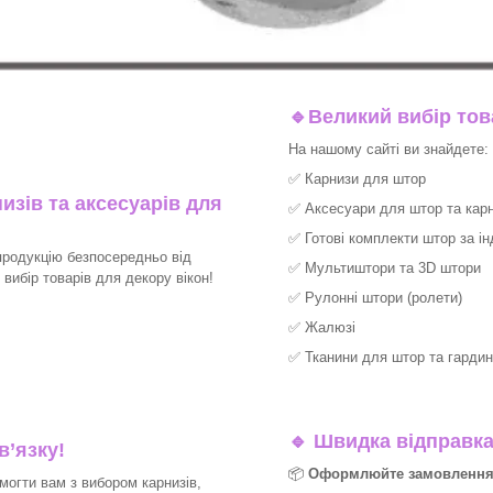
🔹
Великий вибір тов
На нашому сайті ви знайдете:
✅
Карнизи для штор
изів та аксесуарів для
✅
Аксесуари для штор та карн
✅
Готові комплекти штор за і
продукцію безпосередньо від
✅
Мультиштори та 3D штори
ибір товарів для декору вікон!​
✅
Рулонні штори (ролети)
✅
Жалюзі
✅
Тканини для штор та гардин
🔹
Швидка відправка 
в’язку!
📦
Оформлюйте замовлення д
могти вам з вибором карнизів,