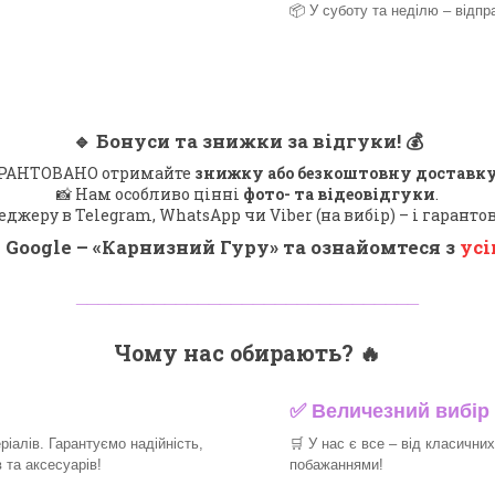
📦 У суботу та неділю – відпр
🔹
Бонуси та знижки за відгуки!
💰
 ГАРАНТОВАНО отримайте
знижку або безкоштовну доставку
📸 Нам особливо цінні
фото- та відеовідгуки
.
еджеру в Telegram, WhatsApp чи Viber (на вибір) – і гарант
 Google – «
Карнизний Гуру
» та ознайомтеся з
усі
_______________________________
Чому нас обирають?
🔥
✅
Величезний вибір 
іалів. Гарантуємо надійність,
🛒
У нас є все – від класични
та аксесуарів!​
побажаннями!​