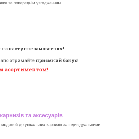
авка за
попереднім узгодженням.
 на наступне замовлення!
овано отримайте
приємний бонус!
м асортиментом!
карнизів та аксесуарів
х моделей до унікальних карнизів за індивідуальними