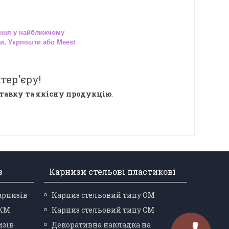
ння у найближчому
и, Укрпошти або Meest
тер'єру!
тавку та якісну продукцію
.
в
Карнизи стельові пластикові
арнизів
Карниз стельовий типу ОМ
 КМ
Карниз стельовий типу СМ
изів
Декоративна накладка на