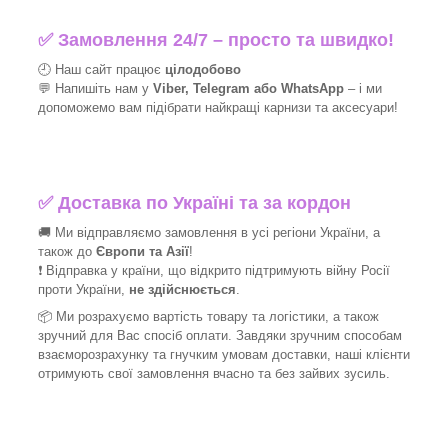
✅
Замовлення 24/7 – просто та швидко!
🕘 Наш сайт працює
цілодобово
💬 Напишіть нам у
Viber, Telegram або WhatsApp
–
і
ми
допоможемо вам підібрати найкращі
карнизи та аксесуари!
✅
Доставка по Україні та за кордон
🚚 Ми відправляємо замовлення в усі регіони України, а
також до
Європи та Азії
!
❗ Відправка у країни, що відкрито підтримують війну Росії
проти України,
не здійснюється
.
📦 Ми
розрахуємо вартість товару та логістики, а також
зручний для Вас спосіб оплати. Завдяки зручним способам
взаєморозрахунку та гнучким умовам доставки, наші клієнти
отримують свої замовлення вчасно та без зайвих зусиль.
_______________________________