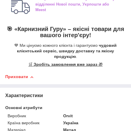
відділенні
Нової пошти, Укрпошти або
Meest
🎯 «
Карнизний Гуру
» –
якісні
товари для
вашого інтер'єру!
💙 Ми цінуємо кожного клієнта і гарантуємо
чудовий
клієнтський сервіс, швидку доставку та якісну
продукцію
.
🛒
Зробіть замовлення вже зараз
🎁
Приховати
Характеристики
Основні атрибути
Виробник
Orvit
Країна виробник
Україна
Матеріал
Метал