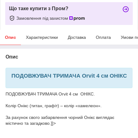
Що таке купити з Пром?
Замовлення під захистом
Опис
Характеристики
Доставка
Оплата
Умови п
Опис
ПОДОВЖУВАЧ ТРИМАЧА Orvit 4 см ОНІКС
ПОДОВЖУВАЧ ТРИМАЧА Orvit 4 см ОНІКС.
Колір Онікс (титан, графіт) – колір «хамелеон».
За рахунок свого забарвлення чорний Онікс виглядає
містично та загадково.]]>