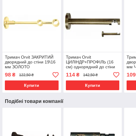
Тримач Orvit ЗАКРИТИЙ
Тримач Orvit
Трим
дворядний до стіни 19\16
ЦИЛІНДР+ПРОФІЛЬ (16
двор
мм ЗОЛОТО
см) однорядний до стіни
мм 
19 мм АНТИК
98
114
109
₴
₴
122,50 ₴
142,50 ₴
Купити
Купити
Подібні товари компанії