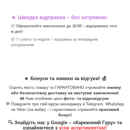
🔹
Швидка відправка – без затримок!
📦
Оформлюйте замовлення до 16:00 – відправимо того
ж дня!
📦 У суботу та неділю – відправка за
попереднім
узгодженням.
🔹
Бонуси та знижки за відгуки!
💰
Оцініть якість товару та ГАРАНТОВАНО отримайте
знижку
або безкоштовну доставку на наступне замовлення!
📸 Нам особливо цінні
фото- та відеовідгуки
.
💬 Повідомте про свій відгук менеджеру в Telegram, WhatsApp
чи Viber (на вибір) – і гарантовано отримайте
приємний
бонус!
🔍
Знайдіть нас у Google – «
Карнизний Гуру
» та
ознайомтеся з
усім асортиментом!