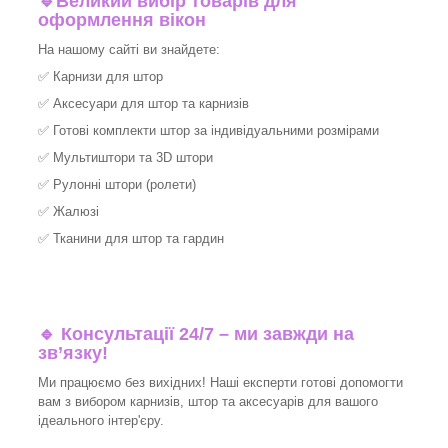
🔹
Великий вибір товарів для
оформлення вікон
На нашому сайті ви знайдете:
✅
Карнизи для штор
✅
Аксесуари для штор та карнизів
✅
Готові комплекти штор за індивідуальними розмірами
✅
Мультиштори та 3D штори
✅
Рулонні штори (ролети)
✅
Жалюзі
✅
Тканини для штор та гардин
🔹 Консультації 24/7 – ми завжди на
зв’язку!
Ми працюємо без вихідних! Наші експерти готові допомогти
вам з вибором карнизів, штор та аксесуарів для вашого
ідеального інтер'єру.​