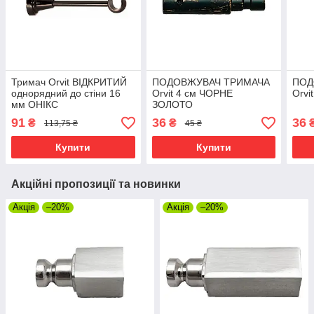
Тримач Orvit ВІДКРИТИЙ
ПОДОВЖУВАЧ ТРИМАЧА
ПОД
однорядний до стіни 16
Orvit 4 см ЧОРНЕ
Orvi
мм ОНІКС
ЗОЛОТО
91
36
36
₴
₴
113,75 ₴
45 ₴
Купити
Купити
Акційні пропозиції та новинки
Акція
–20%
Акція
–20%