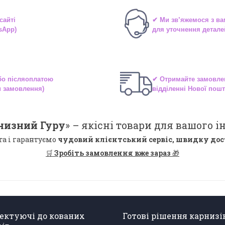
сайті
✔ Ми зв’яжемося з в
sApp)
для уточнення детале
або
післяоплатою
✔ Отримайте замовле
и замовлення)
відділенні
Нової пошт
низний Гуру
» –
якісні
товари для вашого ін
та і гарантуємо
чудовий клієнтський сервіс, швидку дос
🛒
Зробіть замовлення вже зараз
🎁
ектуючі до кованих
Готові рішення карнизі