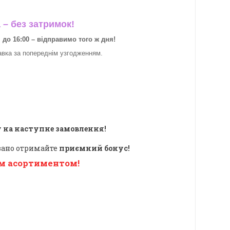
– без затримок!
о 16:00 – відправимо того ж дня!
авка за
попереднім узгодженням.
 на наступне замовлення!
овано отримайте
приємний бонус!
м асортиментом!