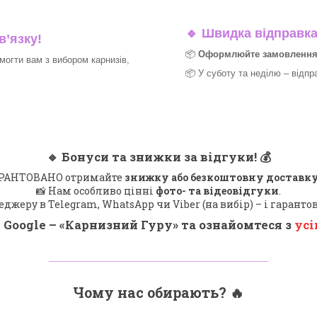
🔹
Швидка відправка 
в’язку!
📦
Оформлюйте замовлення д
могти вам з вибором карнизів,
📦 У суботу та неділю – відпр
🔹
Бонуси та знижки за відгуки!
💰
 ГАРАНТОВАНО отримайте
знижку або безкоштовну доставку
📸 Нам особливо цінні
фото- та відеовідгуки
.
еджеру в Telegram, WhatsApp чи Viber (на вибір) – і гарант
 Google – «
Карнизний Гуру
» та ознайомтеся з
усі
_______________________________
Чому нас обирають?
🔥