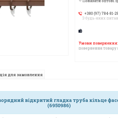
Показати оптові 
+380 (97) 784-81-2
З будь-яких пита
повернення товару 
ція для замовлення
ворядний відкритий гладка труба кільце фасо
(6950986)