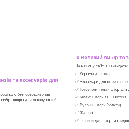
🔹
Великий вибір тов
На нашому сайті ви знайдете:
✅
Карнизи для штор
изів та аксесуарів для
✅
Аксесуари для штор та карн
✅
Готові комплекти штор за і
продукцію безпосередньо від
✅
Мультиштори та 3D штори
ибір товарів для декору вікон!​
✅
Рулонні штори (ролети)
✅
Жалюзі
✅
Тканини для штор та гардин