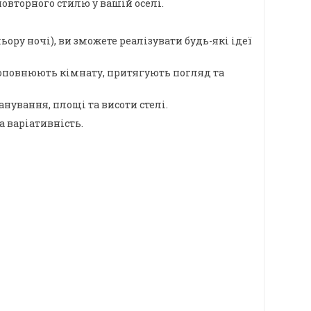
овторного стилю у вашій оселі.
ору ночі), ви зможете реалізувати будь-які ідеї
о доповнюють кімнату, притягують погляд та
ування, площі та висоти стелі.
а варіативність.