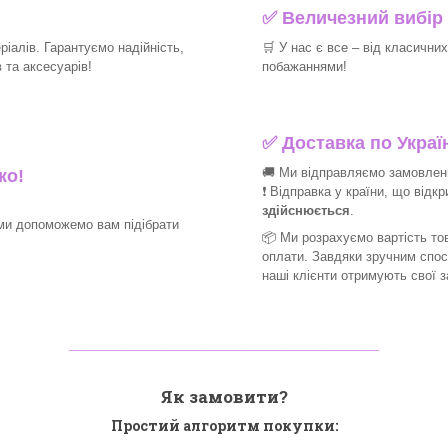
✅
Величезний вибір 
іалів. Гарантуємо надійність,
🛒
У нас є все – від класични
та аксесуарів!​
побажаннями!​
✅
Доставка по Україн
🚚 Ми відправляємо замовлення
ко!
❗ Відправка у країни, що відк
здійснюється
.
ми допоможемо вам підібрати
📦 Ми
розрахуємо вартість тов
оплати. Завдяки зручним спо
наші клієнти отримують свої 
_______________________________
Як замовити?
Простий алгоритм покупки: