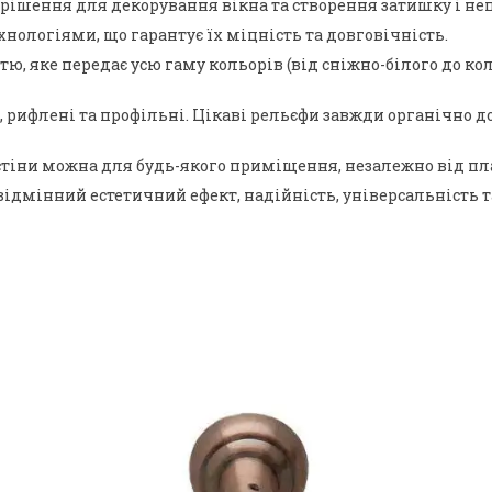
рішення для декорування вікна та створення затишку і неп
нологіями, що гарантує їх міцність та довговічність.
 яке передає усю гаму кольорів (від сніжно-білого до коль
ні, рифлені та профільні. Цікаві рельєфи завжди органічн
тіни можна для будь-якого приміщення, незалежно від план
відмінний естетичний ефект, надійність, універсальність т