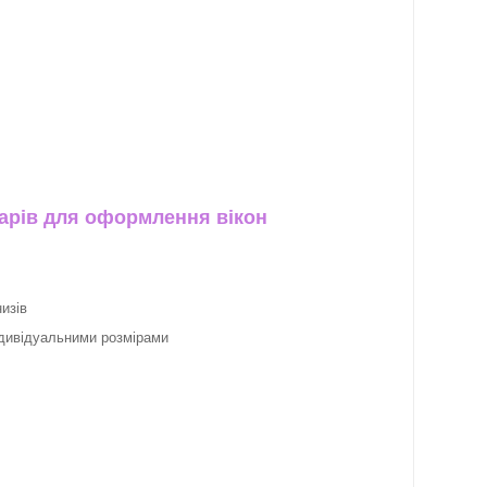
арів для оформлення вікон
изів
ндивідуальними розмірами