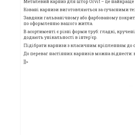
Металевий карниз для штор Orvit – це найкраще 
Ковані карнизи виготовляються за сучасними тех
Завдяки гальванічному або фарбованому покриттю,
по оформленню вашого житла.
В асортименті є різні форми труб: гладкі, круче
додають унікальності в інтер'єр.
Підібрати карнизи з класичним кріпленням до с
До переваг настінних карнизів можна віднести: 
]]>