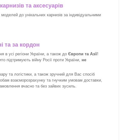
карнизів та аксесуарів
х моделей до унікальних карнизів за індивідуальними
і та за кордон
 в усі регіони України, а також до
Європи та Азії
!
рито підтримують війну Росії проти України,
не
ару та логістики, а також зручний для Вас спосіб
собам взаєморозрахунку та гнучким умовам доставки,
замовлення вчасно та без зайвих зусиль.