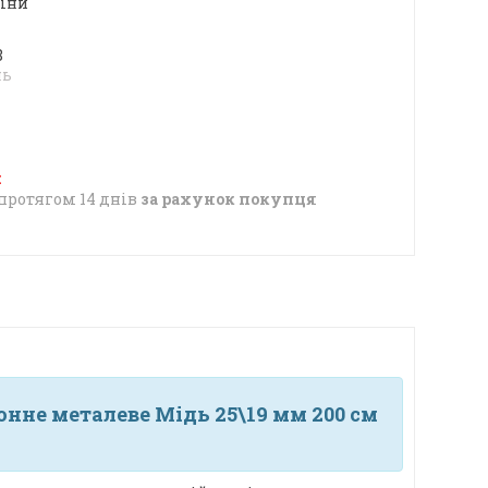
ціни
8
нь
протягом 14 днів
за рахунок покупця
нне металеве Мідь 25\19 мм 200 см