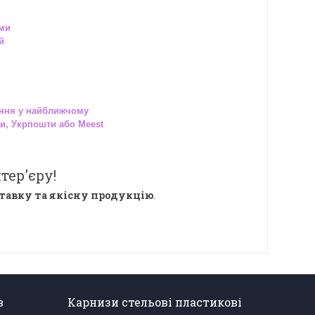
ами
й
ння у найближчому
и, Укрпошти або Meest
тер'єру!
тавку та якісну продукцію
.
в
Карнизи стельові пластикові