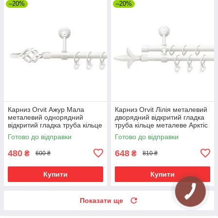
–20%
–20%
Карниз Orvit Ажур Мала
Карниз Orvit Лілія металевий
металевий однорядний
дворядний відкритий гладка
відкритий гладка труба кільце
труба кільце металеве Арктіс
металеве Арктіс 16 мм 120
16\16 мм 120 см (00-
Готово до відправки
Готово до відправки
см (00-00021337)
00021382)
480
648
₴
₴
600 ₴
810 ₴
Купити
Купити
Показати ще