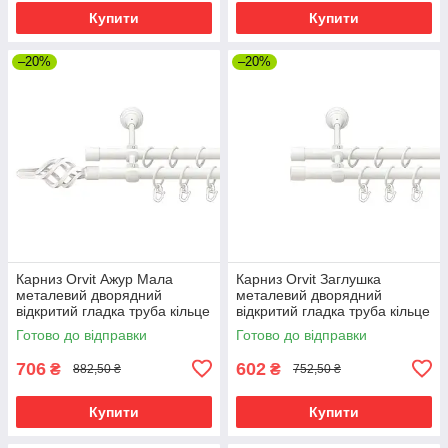
Купити
Купити
–20%
–20%
Карниз Orvit Ажур Мала
Карниз Orvit Заглушка
металевий дворядний
металевий дворядний
відкритий гладка труба кільце
відкритий гладка труба кільце
металеве Арктіс 16\16 мм
металеве Арктіс 16\16 мм
Готово до відправки
Готово до відправки
120 см (00-00021362)
120 см (00-00021372)
706
602
₴
₴
882,50 ₴
752,50 ₴
Купити
Купити