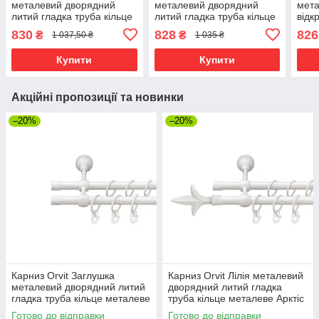
металевий дворядний
металевий дворядний
мета
литий гладка труба кільце
литий гладка труба кільце
відк
металеве Чорний Оксамит
металеве Золото 16\16
кіль
830
828
826
₴
₴
1 037,50 ₴
1 035 ₴
16\16 мм 160 см (00-
мм 200 см (00-00014324)
16\1
00013840)
0002
Купити
Купити
Акційні пропозиції та новинки
–20%
–20%
Карниз Orvit Заглушка
Карниз Orvit Лілія металевий
металевий дворядний литий
дворядний литий гладка
гладка труба кільце металеве
труба кільце металеве Арктіс
Арктіс 16\16 мм 120 см (00-
16\16 мм 120 см (00-
Готово до відправки
Готово до відправки