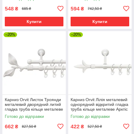
00019198)
00012358)
548
594
₴
₴
685 ₴
742,50 ₴
Купити
Купити
–20%
–20%
Карниз Orvit Листок Троянди
Карниз Orvit Лілія металевий
металевий дворядний литий
однорядний відкритий гладка
гладка труба кільце металеве
труба кільце металеве Арктіс
Арктіс 16\16 мм 120 см (00-
16 мм 120 см (00-00021357)
Готово до відправки
Готово до відправки
00012349)
662
422
₴
₴
827,50 ₴
527,50 ₴