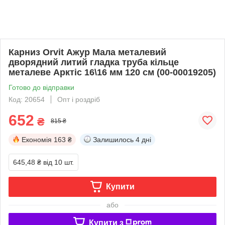
Карниз Orvit Ажур Мала металевий
дворядний литий гладка труба кільце
металеве Арктіс 16\16 мм 120 см (00-00019205)
Готово до відправки
Код: 20654
Опт і роздріб
652
₴
815 ₴
Економія
163 ₴
Залишилось
4 дні
645,48 ₴
від 10 шт.
Купити
або
Купити з