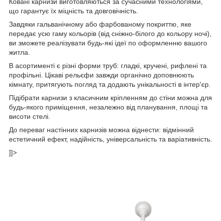
Ковані карнизи виготовляються за сучасними технологіями,
що гарантує їх міцність та довговічність.
Завдяки гальванічному або фарбованому покриттю, яке
передає усю гаму кольорів (від сніжно-білого до кольору ночі),
ви зможете реалізувати будь-які ідеї по оформленню вашого
житла.
В асортименті є різні форми труб: гладкі, кручені, рифлені та
профільні. Цікаві рельєфи завжди органічно доповнюють
кімнату, притягують погляд та додають унікальності в інтер'єр.
Підібрати карнизи з класичним кріпленням до стіни можна для
будь-якого приміщення, незалежно від планування, площі та
висоти стелі.
До переваг настінних карнизів можна віднести: відмінний
естетичний ефект, надійність, універсальність та варіативність.
]]>