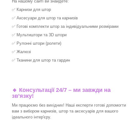
На нашому сайті ви знайдете:
✅
Карнизи для штор
✅
Аксесуари для штор та карнизів
✅
Готові комплекти штор за індивідуальними розмірами
✅
Мультиштори та 3D штори
✅
Рулонні штори (ролети)
✅
Жалюзі
✅
Тканини для штор та гардин
🔹 Консультації 24/7 – ми завжди на
зв’язку!
Ми працюємо без вихідних! Наші експерти готові допомогти
вам з вибором карнизів, штор та аксесуарів для вашого
ідеального інтер'єру.