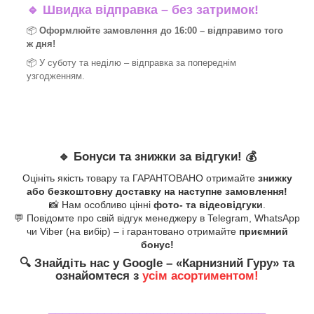
🔹
Швидка відправка – без затримок!
📦
Оформлюйте замовлення до 16:00 – відправимо того
ж дня!
📦 У суботу та неділю – відправка за
попереднім
узгодженням.
🔹
Бонуси та знижки за відгуки!
💰
Оцініть якість товару та ГАРАНТОВАНО отримайте
знижку
або безкоштовну доставку на наступне замовлення!
📸 Нам особливо цінні
фото- та відеовідгуки
.
💬 Повідомте про свій відгук менеджеру в Telegram, WhatsApp
чи Viber (на вибір) – і гарантовано отримайте
приємний
бонус!
🔍
Знайдіть нас у Google – «
Карнизний Гуру
» та
ознайомтеся з
усім асортиментом!
_______________________________