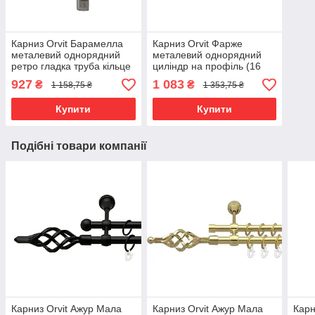
Карниз Orvit Барамелла
Карниз Orvit Фарже
металевий однорядний
металевий однорядний
ретро гладка труба кільце
циліндр на профіль (16
металеве Сатин 25 мм
см) профільна труба
927
1 083
₴
₴
1 158,75 ₴
1 353,75 ₴
160 см (00-00011171)
Сатин 19 мм 300 см (00-
00015173)
Купити
Купити
Подібні товари компанії
Карниз Orvit Ажур Мала
Карниз Orvit Ажур Мала
Карн