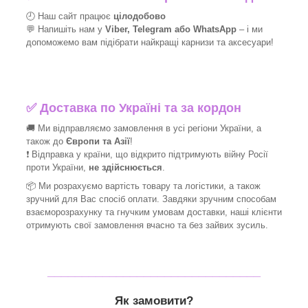
🕘 Наш сайт працює
цілодобово
💬 Напишіть нам у
Viber, Telegram або WhatsApp
–
і
ми
допоможемо вам підібрати найкращі
карнизи та аксесуари!
✅
Доставка по Україні та за кордон
🚚 Ми відправляємо замовлення в усі регіони України, а
також до
Європи та Азії
!
❗ Відправка у країни, що відкрито підтримують війну Росії
проти України,
не здійснюється
.
📦 Ми
розрахуємо вартість товару та логістики, а також
зручний для Вас спосіб оплати. Завдяки зручним способам
взаєморозрахунку та гнучким умовам доставки, наші клієнти
отримують свої замовлення вчасно та без зайвих зусиль.
_______________________________
Як замовити?