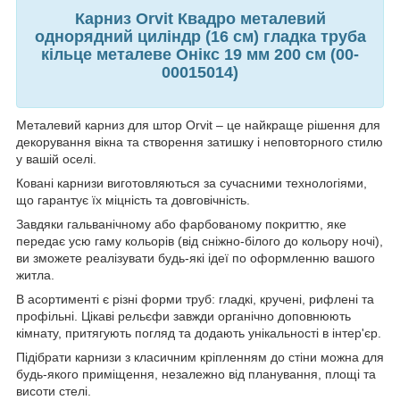
Карниз Orvit Квадро металевий
однорядний циліндр (16 см) гладка труба
кільце металеве Онікс 19 мм 200 см (00-
00015014)
Металевий карниз для штор Orvit – це найкраще рішення для
декорування вікна та створення затишку і неповторного стилю
у вашій оселі.
Ковані карнизи виготовляються за сучасними технологіями,
що гарантує їх міцність та довговічність.
Завдяки гальванічному або фарбованому покриттю, яке
передає усю гаму кольорів (від сніжно-білого до кольору ночі),
ви зможете реалізувати будь-які ідеї по оформленню вашого
житла.
В асортименті є різні форми труб: гладкі, кручені, рифлені та
профільні. Цікаві рельєфи завжди органічно доповнюють
кімнату, притягують погляд та додають унікальності в інтер'єр.
Підібрати карнизи з класичним кріпленням до стіни можна для
будь-якого приміщення, незалежно від планування, площі та
висоти стелі.