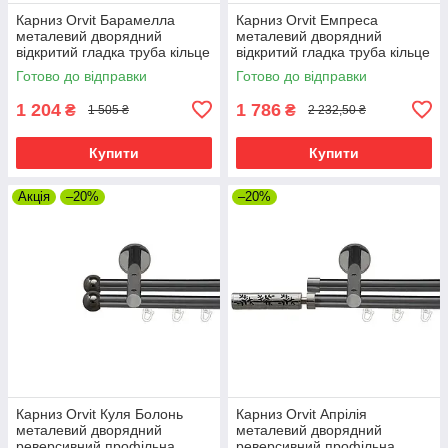
Карниз Orvit Барамелла
Карниз Orvit Емпреса
металевий дворядний
металевий дворядний
відкритий гладка труба кільце
відкритий гладка труба кільце
металеве Онікс 25\19 мм 200
металеве Онікс 25\19 мм 200
Готово до відправки
Готово до відправки
см (00-00012176)
см (00-00012188)
1 204
1 786
₴
₴
1 505 ₴
2 232,50 ₴
Купити
Купити
Акція
–20%
–20%
Карниз Orvit Куля Болонь
Карниз Orvit Апрілія
металевий дворядний
металевий дворядний
реверсивний профільна
реверсивний профільна