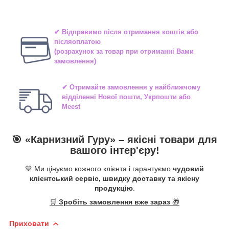
✔ Відправимо після отримання коштів або
післяоплатою
(розрахунок за товар при отриманні Вами
замовлення)
✔ Отримайте замовлення у найближчому
відділенні
Нової пошти, Укрпошти або
Meest
🎯 «
Карнизний Гуру
» –
якісні
товари для
вашого інтер'єру!
💙 Ми цінуємо кожного клієнта і гарантуємо
чудовий
клієнтський сервіс, швидку доставку та якісну
продукцію
.
🛒
Зробіть замовлення вже зараз
🎁
Приховати