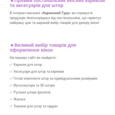
🔹
Прямий постачальник якісних карнизів
та аксесуарів для штор
В інтернет-магазині «
Карнизний Гуру
» ви отримуєте
продукцію безпосередньо від постачальника, що гарантує
найкращі ціни та широкий вибір товарів для декору вікон!​
🔹
Великий вибір товарів для
оформлення вікон
На нашому сайті ви знайдете:
✅
Карнизи для штор
✅
Аксесуари для штор та карнизів
✅
Готові комплекти штор за індивідуальними розмірами
✅
Мультиштори та 3D штори
✅
Рулонні штори (ролети)
✅
Жалюзі
✅
Тканини для штор та гардин