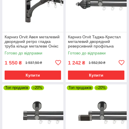
Карниз Orvit Авея металевий
Карниз Orvit Таджа-Кристал
дворядний ретро гладка
металевий дворядний
труба кільце металеве Онікс
реверсивний профільна
25\19 мм 200 см (00-
труба Онікс 19\19 мм 200 см
Готово до відправки
Готово до відправки
00021472)
(6679329)
1 550
1 242
₴
₴
1 937,50 ₴
1 552,50 ₴
Купити
Купити
Топ продажів
–20%
Топ продажів
–20%