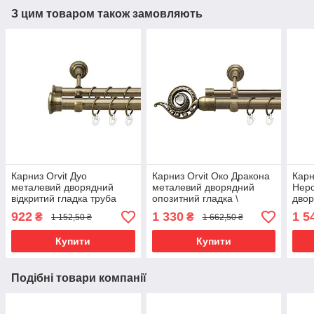
З цим товаром також замовляють
Карниз Orvit Дуо
Карниз Orvit Око Дракона
Карн
металевий дворядний
металевий дворядний
Нер
відкритий гладка труба
опозитний гладка \
двор
кільце металеве Антик
профільна труба кільце
стел
922
1 330
1 5
₴
₴
1 152,50 ₴
1 662,50 ₴
25\19 мм 200 см
металеве Антик 25\19 мм
мета
(4199033)
200 см
300 
Купити
Купити
Подібні товари компанії