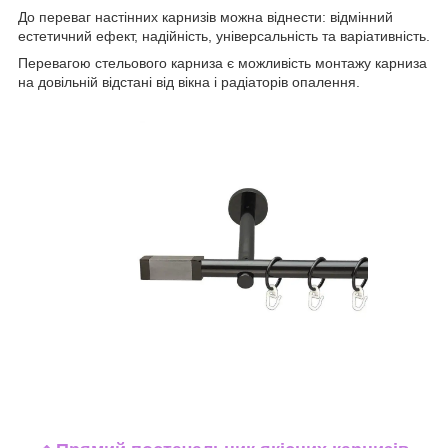
До переваг настінних карнизів можна віднести: відмінний
естетичний ефект, надійність, універсальність та варіативність.
Перевагою стельового карниза є можливість монтажу карниза
на довільній відстані від вікна і радіаторів опалення.