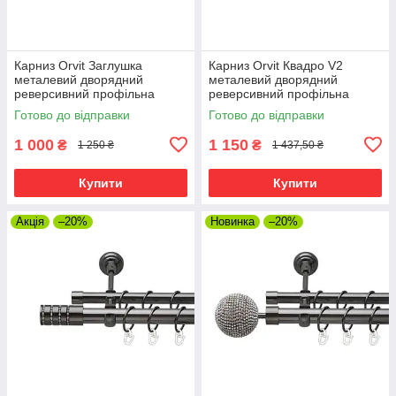
Карниз Orvit Заглушка
Карниз Orvit Квадро V2
металевий дворядний
металевий дворядний
реверсивний профільна
реверсивний профільна
труба Онікс 19\19 мм 200 см
труба Онікс 19\19 мм 200 см
Готово до відправки
Готово до відправки
(6679301)
(00-00014978)
1 000
1 150
₴
₴
1 250 ₴
1 437,50 ₴
Купити
Купити
Акція
–20%
Новинка
–20%