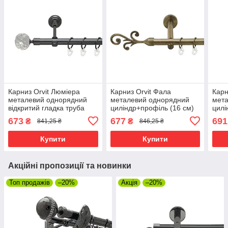
Карниз Orvit Люміера
Карниз Orvit Фала
Карн
металевий однорядний
металевий однорядний
мет
відкритий гладка труба
циліндр+профіль (16 см)
цилі
кільце металеве Онікс 19
гладка труба кільце
глад
673
677
691
₴
₴
841,25 ₴
846,25 ₴
мм 200 см (00-00014822)
металеве Антик 19 мм 200
мета
см (3999069)
см (
Купити
Купити
Акційні пропозиції та новинки
Топ продажів
–20%
Акція
–20%