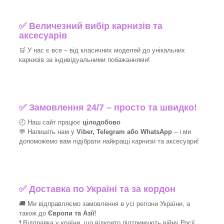
✅
Величезний вибір карнизів та
аксесуарів
🛒
У нас є все – від класичних моделей до унікальних
карнизів за індивідуальними побажаннями!​
✅
Замовлення 24/7 – просто та швидко!
🕘 Наш сайт працює
цілодобово
💬 Напишіть нам у
Viber, Telegram або WhatsApp
–
і
ми
допоможемо вам підібрати найкращі
карнизи та аксесуари!
✅
Доставка по Україні та за кордон
🚚 Ми відправляємо замовлення в усі регіони України, а
також до
Європи та Азії
!
❗ Відправка у країни, що відкрито підтримують війну Росії