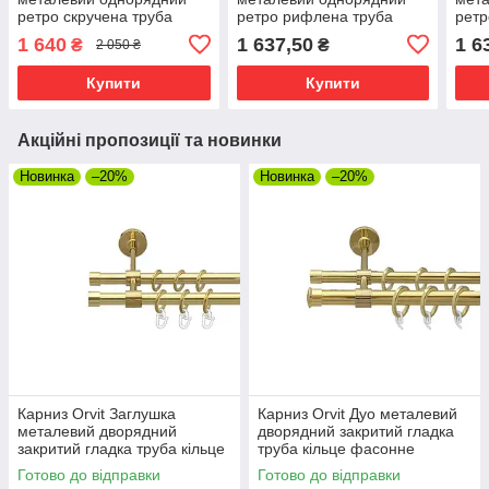
ретро скручена труба
ретро рифлена труба
ретр
кільце фасонне металеве
кільце металеве Біле
кіль
1 640
1 637,50
1 6
₴
₴
2 050 ₴
Золото 25 мм 300 см (00-
Золото 25 мм 240 см (00-
Золо
00010850)
00010621)
0001
Купити
Купити
Акційні пропозиції та новинки
Новинка
–20%
Новинка
–20%
Карниз Orvit Заглушка
Карниз Orvit Дуо металевий
металевий дворядний
дворядний закритий гладка
закритий гладка труба кільце
труба кільце фасонне
металеве Золото 16\16 мм
металеве Золото 19\16 мм
Готово до відправки
Готово до відправки
240 см (00-00014513)
240 см (00-00009328)