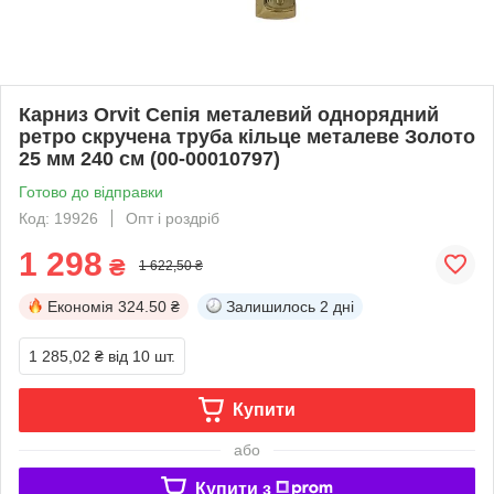
Карниз Orvit Сепія металевий однорядний
ретро скручена труба кільце металеве Золото
25 мм 240 см (00-00010797)
Готово до відправки
Код: 19926
Опт і роздріб
1 298
₴
1 622,50 ₴
Економія
324.50 ₴
Залишилось
2 дні
1 285,02 ₴
від 10 шт.
Купити
або
Купити з