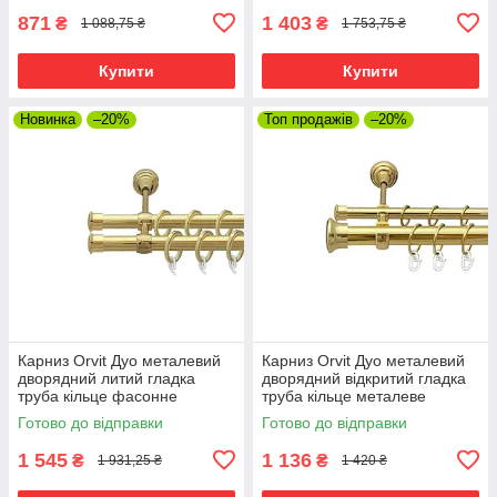
871
1 403
₴
₴
1 088,75 ₴
1 753,75 ₴
Купити
Купити
Новинка
–20%
Топ продажів
–20%
Карниз Orvit Дуо металевий
Карниз Orvit Дуо металевий
дворядний литий гладка
дворядний відкритий гладка
труба кільце фасонне
труба кільце металеве
металеве Золото 19\19 мм
Золото 25\19 мм 240 см (00-
Готово до відправки
Готово до відправки
240 см (00-00009444)
00012796)
1 545
1 136
₴
₴
1 931,25 ₴
1 420 ₴