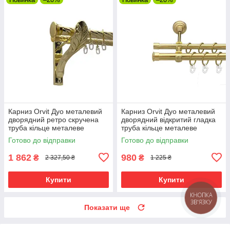
Карниз Orvit Дуо металевий
Карниз Orvit Дуо металевий
дворядний ретро скручена
дворядний відкритий гладка
труба кільце металеве
труба кільце металеве
Золото 25\19 мм 240 см (00-
Золото 19\16 мм 240 см (00-
Готово до відправки
Готово до відправки
00010893)
00012988)
1 862
980
₴
₴
2 327,50 ₴
1 225 ₴
Купити
Купити
КНОПКА
ЗВ'ЯЗКУ
Показати ще