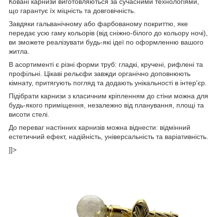
Ковані карнизи виготовляються за сучасними технологіями,
що гарантує їх міцність та довговічність.
Завдяки гальванічному або фарбованому покриттю, яке
передає усю гаму кольорів (від сніжно-білого до кольору ночі),
ви зможете реалізувати будь-які ідеї по оформленню вашого
житла.
В асортименті є різні форми труб: гладкі, кручені, рифлені та
профільні. Цікаві рельєфи завжди органічно доповнюють
кімнату, притягують погляд та додають унікальності в інтер'єр.
Підібрати карнизи з класичним кріпленням до стіни можна для
будь-якого приміщення, незалежно від планування, площі та
висоти стелі.
До переваг настінних карнизів можна віднести: відмінний
естетичний ефект, надійність, універсальність та варіативність.
]]>