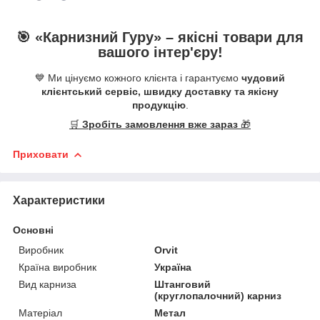
🎯 «
Карнизний Гуру
» –
якісні
товари для
вашого інтер'єру!
💙 Ми цінуємо кожного клієнта і гарантуємо
чудовий
клієнтський сервіс, швидку доставку та якісну
продукцію
.
🛒
Зробіть замовлення вже зараз
🎁
Приховати
Характеристики
Основні
Виробник
Orvit
Країна виробник
Україна
Вид карниза
Штанговий
(круглопалочний) карниз
Матеріал
Метал