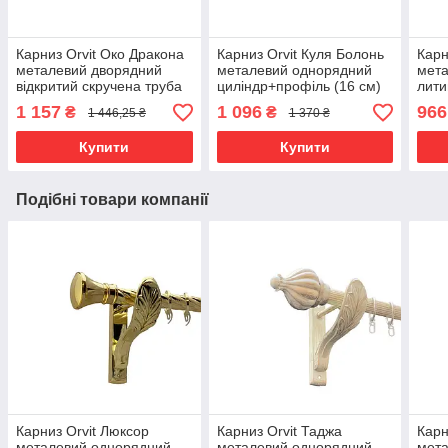
Карниз Orvit Око Дракона
Карниз Orvit Куля Болонь
Карн
металевий дворядний
металевий однорядний
мета
відкритий скручена труба
циліндр+профіль (16 см)
лити
кільце металеве Антик
профільна труба Антик 19
мета
1 157
1 096
966
₴
₴
1 446,25 ₴
1 370 ₴
25\16 мм 200 см (00-
мм 400 см (7218011)
16\1
00018086)
0000
Купити
Купити
Подібні товари компанії
Карниз Orvit Люксор
Карниз Orvit Таджа
Карн
металевий однорядний
металевий однорядний
мет