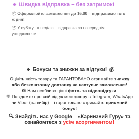
🔹
Швидка відправка – без затримок!
📦
Оформлюйте замовлення до 16:00 – відправимо того
ж дня!
📦 У суботу та неділю – відправка за
попереднім
узгодженням.
🔹
Бонуси та знижки за відгуки!
💰
Оцініть якість товару та ГАРАНТОВАНО отримайте
знижку
або безкоштовну доставку на наступне замовлення!
📸 Нам особливо цінні
фото- та відеовідгуки
.
💬 Повідомте про свій відгук менеджеру в Telegram, WhatsApp
чи Viber (на вибір) – і гарантовано отримайте
приємний
бонус!
🔍
Знайдіть нас у Google – «
Карнизний Гуру
» та
ознайомтеся з
усім асортиментом!
_______________________________