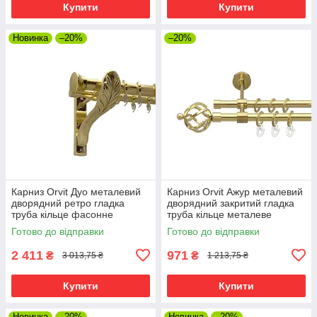
Купити
Купити
Новинка
–20%
–20%
Карниз Orvit Дуо металевий
Карниз Orvit Ажур металевий
дворядний ретро гладка
дворядний закритий гладка
труба кільце фасонне
труба кільце металеве
металеве Золото 25\19 мм
Золото 16\16 мм 240 см (00-
Готово до відправки
Готово до відправки
240 см (00-00009644)
00014473)
2 411
971
₴
₴
3 013,75 ₴
1 213,75 ₴
Купити
Купити
Новинка
–20%
Новинка
–20%