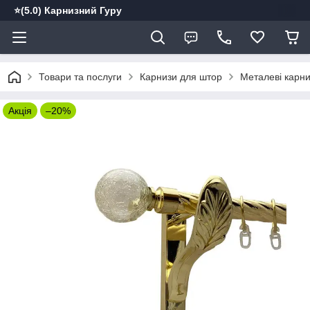
⭐️(5.0) Карнизний Гуру
Товари та послуги
Карнизи для штор
Металеві карн
Акція
–20%