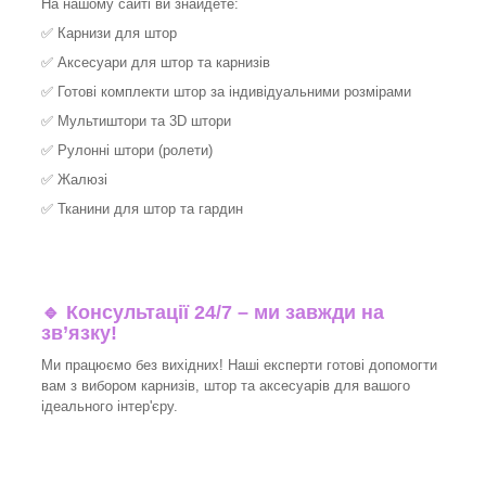
На нашому сайті ви знайдете:
✅
Карнизи для штор
✅
Аксесуари для штор та карнизів
✅
Готові комплекти штор за індивідуальними розмірами
✅
Мультиштори та 3D штори
✅
Рулонні штори (ролети)
✅
Жалюзі
✅
Тканини для штор та гардин
🔹 Консультації 24/7 – ми завжди на
зв’язку!
Ми працюємо без вихідних! Наші експерти готові допомогти
вам з вибором карнизів, штор та аксесуарів для вашого
ідеального інтер'єру.​