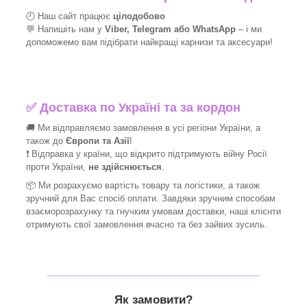
🕘 Наш сайт працює
цілодобово
💬 Напишіть нам у
Viber, Telegram або WhatsApp
–
і
ми
допоможемо вам підібрати найкращі
карнизи та аксесуари!
✅
Доставка по Україні та за кордон
🚚 Ми відправляємо замовлення в усі регіони України, а
також до
Європи та Азії
!
❗ Відправка у країни, що відкрито підтримують війну Росії
проти України,
не здійснюється
.
📦 Ми
розрахуємо вартість товару та логістики, а також
зручний для Вас спосіб оплати. Завдяки зручним способам
взаєморозрахунку та гнучким умовам доставки, наші клієнти
отримують свої замовлення вчасно та без зайвих зусиль.
_______________________________
Як замовити?