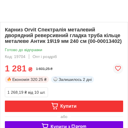
Карниз Orvit Спектралія металевий
дворядний реверсивний гладка труба кільце
металеве Антик 19\19 мм 240 см (00-00013402)
Готово до відправки
Код: 19704
Опт і роздріб
1 281
₴
1 601,25 ₴
Економія
320.25 ₴
Залишилось
2 дні
1 268,19 ₴
від 10 шт.
Купити
або
Купити з