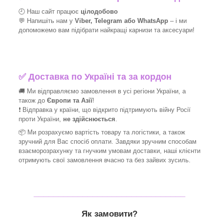
🕘 Наш сайт працює
цілодобово
💬 Напишіть нам у
Viber, Telegram або WhatsApp
–
і
ми
допоможемо вам підібрати найкращі
карнизи та аксесуари!
✅
Доставка по Україні та за кордон
🚚 Ми відправляємо замовлення в усі регіони України, а
також до
Європи та Азії
!
❗ Відправка у країни, що відкрито підтримують війну Росії
проти України,
не здійснюється
.
📦 Ми
розрахуємо вартість товару та логістики, а також
зручний для Вас спосіб оплати. Завдяки зручним способам
взаєморозрахунку та гнучким умовам доставки, наші клієнти
отримують свої замовлення вчасно та без зайвих зусиль.
_______________________________
Як замовити?