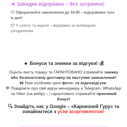
🔹
Швидка відправка – без затримок!
📦
Оформлюйте замовлення до 16:00 – відправимо того
ж дня!
📦 У суботу та неділю – відправка за
попереднім
узгодженням.
🔹
Бонуси та знижки за відгуки!
💰
Оцініть якість товару та ГАРАНТОВАНО отримайте
знижку
або безкоштовну доставку на наступне замовлення!
📸 Нам особливо цінні
фото- та відеовідгуки
.
💬 Повідомте про свій відгук менеджеру в Telegram, WhatsApp
чи Viber (на вибір) – і гарантовано отримайте
приємний
бонус!
🔍
Знайдіть нас у Google – «
Карнизний Гуру
» та
ознайомтеся з
усім асортиментом!
_______________________________