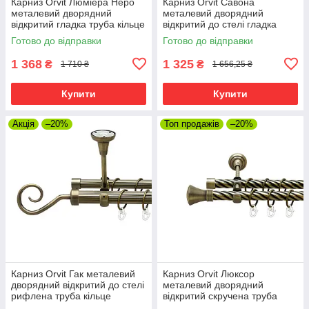
Карниз Orvit Люміера Неро
Карниз Orvit Савона
металевий дворядний
металевий дворядний
відкритий гладка труба кільце
відкритий до стелі гладка
металеве Антик 25\19 мм 240
труба кільце металеве Антик
Готово до відправки
Готово до відправки
см (00-00024370)
25\19 мм 240 см (00-
00018658)
1 368
1 325
₴
₴
1 710 ₴
1 656,25 ₴
Купити
Купити
Акція
–20%
Топ продажів
–20%
Карниз Orvit Гак металевий
Карниз Orvit Люксор
дворядний відкритий до стелі
металевий дворядний
рифлена труба кільце
відкритий скручена труба
металеве Антик 25\19 мм 240
кільце металеве Антик 19\19