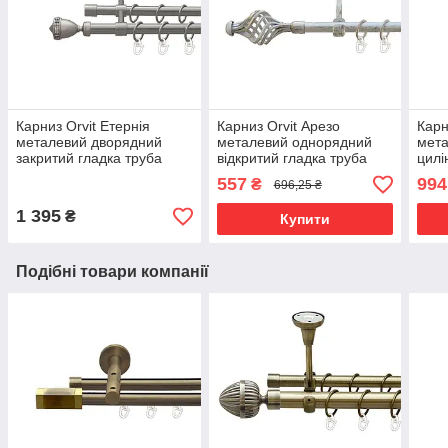
Карниз Orvit Етернія
Карниз Orvit Арезо
Карн
металевий дворядний
металевий однорядний
мет
закритий гладка труба
відкритий гладка труба
цилі
кільце металеве Сатин
кільце металеве Біле
см) 
557
994
₴
696,25 ₴
16\16 мм 240 см (00-
Золото 16 мм 160 см
Сати
00022599)
(5478911)
0001
1 395
₴
Купити
Подібні товари компанії