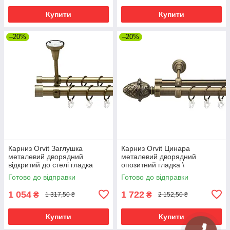
Купити
Купити
–20%
–20%
Карниз Orvit Заглушка
Карниз Orvit Цинара
металевий дворядний
металевий дворядний
відкритий до стелі гладка
опозитний гладка \
труба кільце металеве Антик
профільна труба кільце
Готово до відправки
Готово до відправки
25\16 мм 240 см (00-
металеве Антик 25\19 мм 240
00025626)
см (7524150)
1 054
1 722
₴
₴
1 317,50 ₴
2 152,50 ₴
Купити
Купити