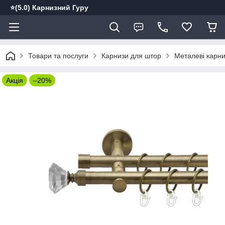
⭐️(5.0) Карнизний Гуру
Товари та послуги
Карнизи для штор
Металеві карн
Акція
–20%