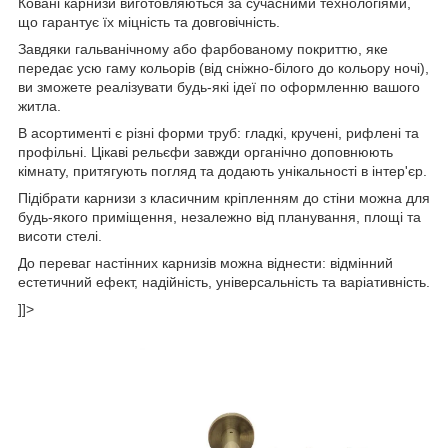
Ковані карнизи виготовляються за сучасними технологіями,
що гарантує їх міцність та довговічність.
Завдяки гальванічному або фарбованому покриттю, яке
передає усю гаму кольорів (від сніжно-білого до кольору ночі),
ви зможете реалізувати будь-які ідеї по оформленню вашого
житла.
В асортименті є різні форми труб: гладкі, кручені, рифлені та
профільні. Цікаві рельєфи завжди органічно доповнюють
кімнату, притягують погляд та додають унікальності в інтер'єр.
Підібрати карнизи з класичним кріпленням до стіни можна для
будь-якого приміщення, незалежно від планування, площі та
висоти стелі.
До переваг настінних карнизів можна віднести: відмінний
естетичний ефект, надійність, універсальність та варіативність.
]]>