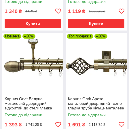
Готово до відправки
Готово до відправки
см (00-00018847)
мм 240 см (00-00022231)
1 340
1 119
₴
₴
1 675 ₴
1 398,75 ₴
Купити
Купити
Новинка
–20%
Топ продажів
–20%
Карниз Orvit Белуно
Карниз Orvit Арезо
металевий дворядний
металевий дворядний техно
відкритий до стелі гладка
гладка труба кільце металеве
труба кільце металеве Антик
Антик 25\19 мм 240 см (00-
Готово до відправки
Готово до відправки
25\19 мм 240 см (00-
00025946)
00018594)
1 393
1 691
₴
₴
1 741,25 ₴
2 113,75 ₴