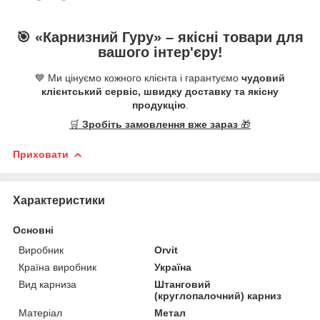
🎯 «
Карнизний Гуру
» –
якісні
товари для
вашого інтер'єру!
💙 Ми цінуємо кожного клієнта і гарантуємо
чудовий
клієнтський сервіс, швидку доставку та якісну
продукцію
.
🛒
Зробіть замовлення вже зараз
🎁
Приховати
Характеристики
Основні
Виробник
Orvit
Країна виробник
Україна
Вид карниза
Штанговий
(круглопалочний) карниз
Матеріал
Метал