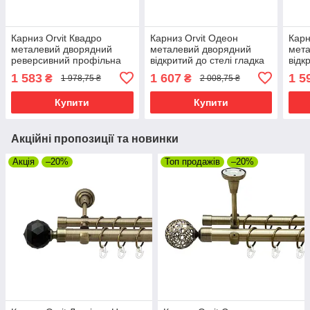
Карниз Orvit Квадро
Карниз Orvit Одеон
Карн
металевий дворядний
металевий дворядний
мета
реверсивний профільна
відкритий до стелі гладка
відк
труба Антик 19\19 мм 240
труба кільце металеве
скру
1 583
1 607
1 5
₴
₴
1 978,75 ₴
2 008,75 ₴
см (00-00013434)
Антик 25\19 мм 300 см
мета
(00-00018647)
240 
Купити
Купити
Акційні пропозиції та новинки
Акція
–20%
Топ продажів
–20%