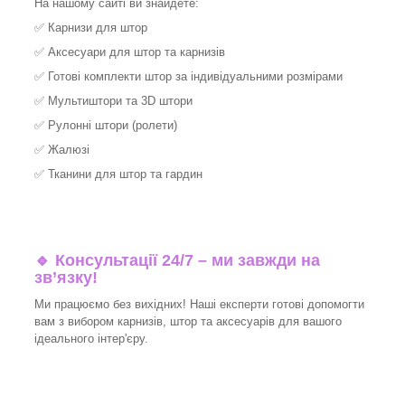
На нашому сайті ви знайдете:
✅
Карнизи для штор
✅
Аксесуари для штор та карнизів
✅
Готові комплекти штор за індивідуальними розмірами
✅
Мультиштори та 3D штори
✅
Рулонні штори (ролети)
✅
Жалюзі
✅
Тканини для штор та гардин
🔹 Консультації 24/7 – ми завжди на
зв’язку!
Ми працюємо без вихідних! Наші експерти готові допомогти
вам з вибором карнизів, штор та аксесуарів для вашого
ідеального інтер'єру.​