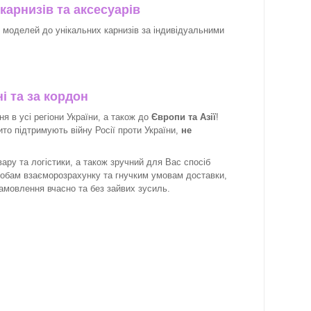
карнизів та аксесуарів
х моделей до унікальних карнизів за індивідуальними
і та за кордон
 в усі регіони України, а також до
Європи та Азії
!
рито підтримують війну Росії проти України,
не
ару та логістики, а також зручний для Вас спосіб
собам взаєморозрахунку та гнучким умовам доставки,
замовлення вчасно та без зайвих зусиль.