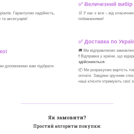
✅
Величезний вибір 
іалів. Гарантуємо надійність,
🛒
У нас є все – від класични
та аксесуарів!​
побажаннями!​
✅
Доставка по Україн
🚚 Ми відправляємо замовлення
ко!
❗ Відправка у країни, що відк
здійснюється
.
ми допоможемо вам підібрати
📦 Ми
розрахуємо вартість тов
оплати. Завдяки зручним спо
наші клієнти отримують свої 
_______________________________
Як замовити?
Простий алгоритм покупки: