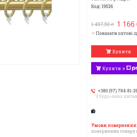
Код:
19526
1 166 
1 457,50 ₴
Показати оптові 
Купити
Купити з
+380 (97) 784-81-2
З будь-яких пита
повернення товару 