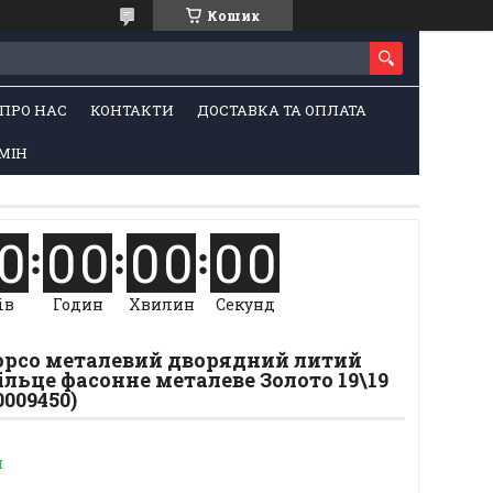
Кошик
ПРО НАС
КОНТАКТИ
ДОСТАВКА ТА ОПЛАТА
МІН
0
0
0
0
0
0
0
ів
Годин
Хвилин
Секунд
Корсо металевий дворядний литий
ільце фасонне металеве Золото 19\19
0009450)
и