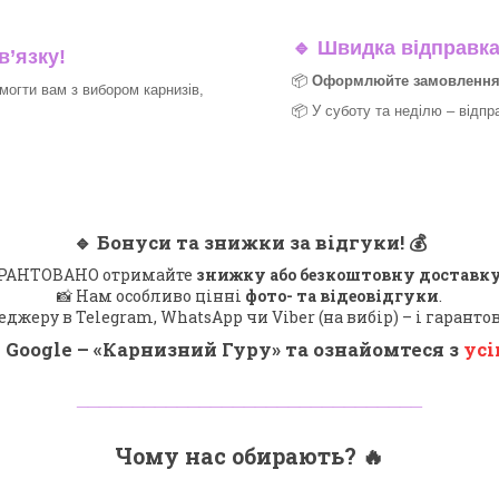
🔹
Швидка відправка 
в’язку!
📦
Оформлюйте замовлення д
могти вам з вибором карнизів,
📦 У суботу та неділю – відпр
🔹
Бонуси та знижки за відгуки!
💰
 ГАРАНТОВАНО отримайте
знижку або безкоштовну доставку
📸 Нам особливо цінні
фото- та відеовідгуки
.
еджеру в Telegram, WhatsApp чи Viber (на вибір) – і гарант
 Google – «
Карнизний Гуру
» та ознайомтеся з
усі
_______________________________
Чому нас обирають?
🔥