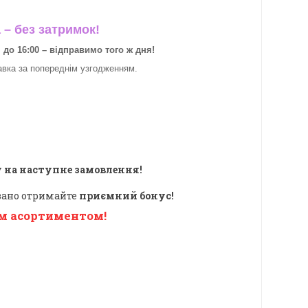
– без затримок!
о 16:00 – відправимо того ж дня!
авка за
попереднім узгодженням.
 на наступне замовлення!
овано отримайте
приємний бонус!
м асортиментом!