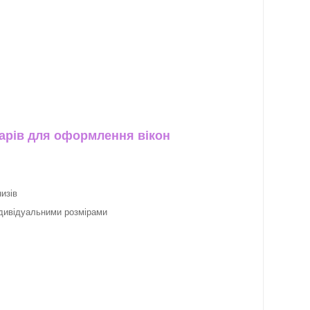
арів для оформлення вікон
изів
ндивідуальними розмірами