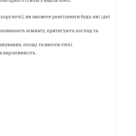
овторного стилю у вашій оселі.
ору ночі), ви зможете реалізувати будь-які ідеї
о доповнюють кімнату, притягують погляд та
ування, площі та висоти стелі.
а варіативність.