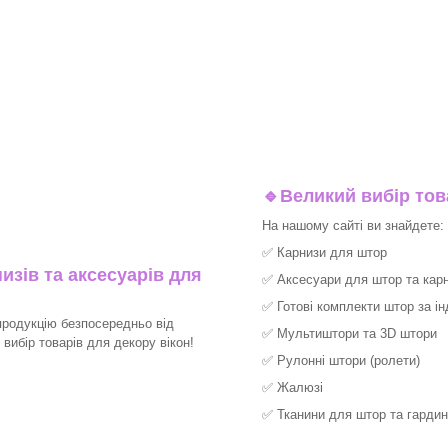
🔹
Великий вибір тов
На нашому сайті ви знайдете:
✅
Карнизи для штор
изів та аксесуарів для
✅
Аксесуари для штор та карн
✅
Готові комплекти штор за і
продукцію безпосередньо від
✅
Мультиштори та 3D штори
ибір товарів для декору вікон!​
✅
Рулонні штори (ролети)
✅
Жалюзі
✅
Тканини для штор та гардин