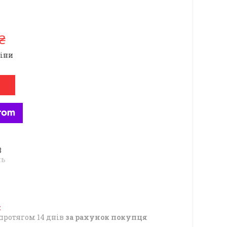
₴
ціни
8
нь
протягом 14 днів
за рахунок покупця