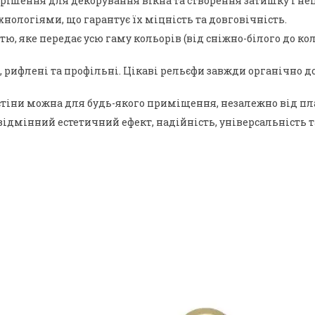
рішення для декорування вікна та створення затишку і неп
нологіями, що гарантує їх міцність та довговічність.
 яке передає усю гаму кольорів (від сніжно-білого до коль
ні, рифлені та профільні. Цікаві рельєфи завжди органічн
тіни можна для будь-якого приміщення, незалежно від план
відмінний естетичний ефект, надійність, універсальність т