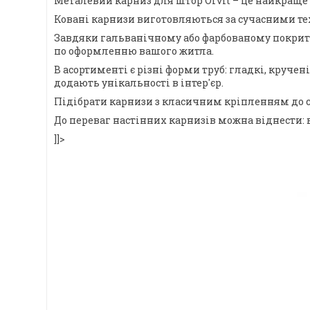
Металевий карниз для штор Orvit – це найкраще 
Ковані карнизи виготовляються за сучасними тех
Завдяки гальванічному або фарбованому покриттю,
по оформленню вашого житла.
В асортименті є різні форми труб: гладкі, круче
додають унікальності в інтер'єр.
Підібрати карнизи з класичним кріпленням до с
До переваг настінних карнизів можна віднести: 
]]>