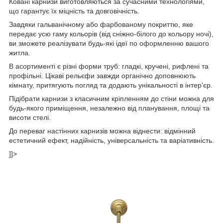
Ковані карнизи виготовляються за сучасними технологіями,
що гарантує їх міцність та довговічність.
Завдяки гальванічному або фарбованому покриттю, яке
передає усю гаму кольорів (від сніжно-білого до кольору ночі),
ви зможете реалізувати будь-які ідеї по оформленню вашого
житла.
В асортименті є різні форми труб: гладкі, кручені, рифлені та
профільні. Цікаві рельєфи завжди органічно доповнюють
кімнату, притягують погляд та додають унікальності в інтер'єр.
Підібрати карнизи з класичним кріпленням до стіни можна для
будь-якого приміщення, незалежно від планування, площі та
висоти стелі.
До переваг настінних карнизів можна віднести: відмінний
естетичний ефект, надійність, універсальність та варіативність.
]]>