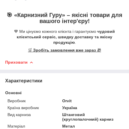
🎯 «
Карнизний Гуру
» –
якісні
товари для
вашого інтер'єру!
💙 Ми цінуємо кожного клієнта і гарантуємо
чудовий
клієнтський сервіс, швидку доставку та якісну
продукцію
.
🛒
Зробіть замовлення вже зараз
🎁
Приховати
Характеристики
Основні
Виробник
Orvit
Країна виробник
Україна
Вид карниза
Штанговий
(круглопалочний) карниз
Матеріал
Метал