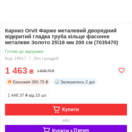
Карниз Orvit Фарже металевий дворядний
відкритий гладка труба кільце фасонне
металеве Золото 25\16 мм 200 см (7035470)
Готово до відправки
Код: 19517
Опт і роздріб
1 463
₴
1 828,75 ₴
Економія
365.75 ₴
Залишилось
2 дні
1 448,37 ₴
від 10 шт.
Купити
або
Купити з