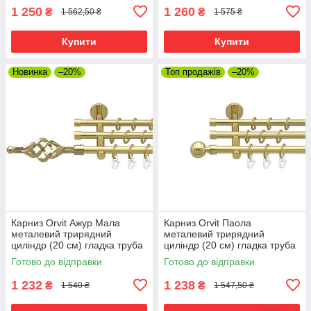
00014764)
00014724)
1 250
1 260
₴
₴
1 562,50 ₴
1 575 ₴
Купити
Купити
Новинка
–20%
Топ продажів
–20%
Карниз Orvit Ажур Мала
Карниз Orvit Паола
металевий трирядний
металевий трирядний
циліндр (20 см) гладка труба
циліндр (20 см) гладка труба
кільце металеве Золото
кільце металеве Золото
Готово до відправки
Готово до відправки
16\16\16 мм 200 см (00-
16\16\16 мм 200 см (00-
00014628)
00014728)
1 232
1 238
₴
₴
1 540 ₴
1 547,50 ₴