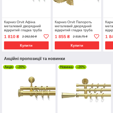
Карниз Orvit Афіна
Карниз Orvit Папороть
Карн
металевий дворядний
металевий дворядний
мета
відкритий гладка труба
відкритий гладка труба
відк
кільце фасонне металеве
кільце фасонне металеве
кіль
1 810
1 855
1 8
₴
₴
2 262,50 ₴
2 318,75 ₴
Золото 25\19 мм 240 см
Золото 25\16 мм 240 см
Золо
(7035533)
(7035447)
(703
Купити
Купити
Акційні пропозиції та новинки
Акція
–20%
Новинка
–20%