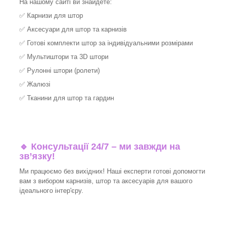
На нашому сайті ви знайдете:
✅
Карнизи для штор
✅
Аксесуари для штор та карнизів
✅
Готові комплекти штор за індивідуальними розмірами
✅
Мультиштори та 3D штори
✅
Рулонні штори (ролети)
✅
Жалюзі
✅
Тканини для штор та гардин
🔹 Консультації 24/7 – ми завжди на
зв’язку!
Ми працюємо без вихідних! Наші експерти готові допомогти
вам з вибором карнизів, штор та аксесуарів для вашого
ідеального інтер'єру.​