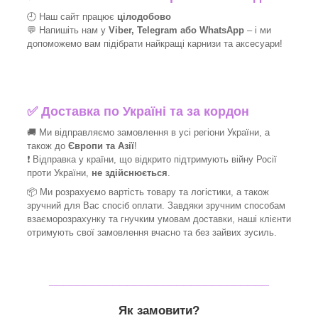
🕘 Наш сайт працює
цілодобово
💬 Напишіть нам у
Viber, Telegram або WhatsApp
–
і
ми
допоможемо вам підібрати найкращі
карнизи та аксесуари!
✅
Доставка по Україні та за кордон
🚚 Ми відправляємо замовлення в усі регіони України, а
також до
Європи та Азії
!
❗ Відправка у країни, що відкрито підтримують війну Росії
проти України,
не здійснюється
.
📦 Ми
розрахуємо вартість товару та логістики, а також
зручний для Вас спосіб оплати. Завдяки зручним способам
взаєморозрахунку та гнучким умовам доставки, наші клієнти
отримують свої замовлення вчасно та без зайвих зусиль.
_______________________________
Як замовити?