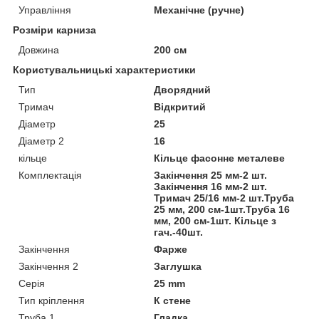
Управління
Механічне (ручне)
Розміри карниза
Довжина
200 см
Користувальницькі характеристики
Тип
Дворядний
Тримач
Відкритий
Діаметр
25
Діаметр 2
16
кільце
Кільце фасонне металеве
Комплектація
Закінчення 25 мм-2 шт.
Закінчення 16 мм-2 шт.
Тримач 25/16 мм-2 шт.Труба
25 мм, 200 см-1шт.Труба 16
мм, 200 см-1шт. Кільце з
гач.-40шт.
Закінчення
Фарже
Закінчення 2
Заглушка
Серія
25 mm
Тип кріплення
К стене
Труба 1
Гладка