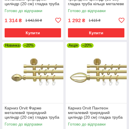
циліндр (20 см) гладка труба
гладка труба кільце металеве
кільце металеве Золото
Золото 16\16\16 мм 200 см
Готово до відправки
Готово до відправки
16\16\16 мм 200 см
(00-00014692)
1 314
1 292
₴
₴
1 642,50 ₴
1 615 ₴
Купити
Купити
Новинка
–20%
Акція
–20%
Карниз Orvit Фарже
Карниз Orvit Пантеон
металевий трирядний
металевий трирядний
циліндр (20 см) гладка труба
циліндр (20 см) гладка труба
кільце металеве Золото
кільце металеве Золото
Готово до відправки
Готово до відправки
16\16\16 мм 200 см (00-
16\16\16 мм 200 см (00-