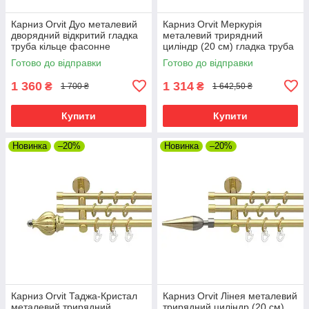
Карниз Orvit Дуо металевий
Карниз Orvit Меркурія
дворядний відкритий гладка
металевий трирядний
труба кільце фасонне
циліндр (20 см) гладка труба
металеве Золото 25\19 мм
кільце металеве Золото
Готово до відправки
Готово до відправки
200 см (7035548)
16\16\16 мм 200 см (00-
00014712)
1 360
1 314
₴
₴
1 700 ₴
1 642,50 ₴
Купити
Купити
Новинка
–20%
Новинка
–20%
Карниз Orvit Таджа-Кристал
Карниз Orvit Лінея металевий
металевий трирядний
трирядний циліндр (20 см)