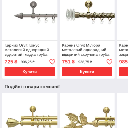
Карниз Orvit Конус
Карниз Orvit Міліора
Карн
металевий однорядний
металевий однорядний
мета
відкритий гладка труба
відкритий скручена труба
закр
кільце металеве Сатин 16
кільце металеве Антик 25
кіль
725
751
985
₴
₴
906,25 ₴
938,75 ₴
мм 300 см (6091306)
мм 160 см (00-00017711)
16\1
0001
Купити
Купити
Подібні товари компанії