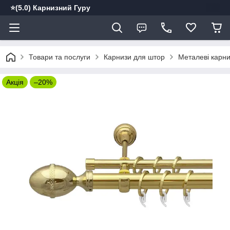
⭐️(5.0) Карнизний Гуру
Товари та послуги
Карнизи для штор
Металеві карн
Акція
–20%