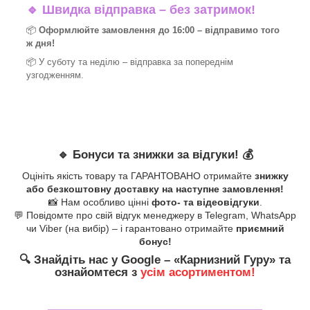
🔹
Швидка відправка – без затримок!
📦
Оформлюйте замовлення до 16:00 – відправимо того
ж дня!
📦 У суботу та неділю – відправка за
попереднім
узгодженням.
🔹
Бонуси та знижки за відгуки!
💰
Оцініть якість товару та ГАРАНТОВАНО отримайте
знижку
або безкоштовну доставку на наступне замовлення!
📸 Нам особливо цінні
фото- та відеовідгуки
.
💬 Повідомте про свій відгук менеджеру в Telegram, WhatsApp
чи Viber (на вибір) – і гарантовано отримайте
приємний
бонус!
🔍
Знайдіть нас у Google – «
Карнизний Гуру
» та
ознайомтеся з
усім асортиментом!
_______________________________