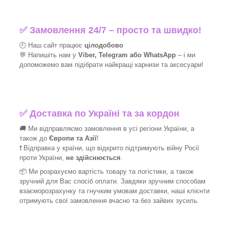
✅
Замовлення 24/7 – просто та швидко!
🕘 Наш сайт працює
цілодобово
💬 Напишіть нам у
Viber, Telegram або WhatsApp
–
і
ми
допоможемо вам підібрати найкращі
карнизи та аксесуари!
✅
Доставка по Україні та за кордон
🚚 Ми відправляємо замовлення в усі регіони України, а
також до
Європи та Азії
!
❗ Відправка у країни, що відкрито підтримують війну Росії
проти України,
не здійснюється
.
📦 Ми
розрахуємо вартість товару та логістики, а також
зручний для Вас спосіб оплати. Завдяки зручним способам
взаєморозрахунку та гнучким умовам доставки, наші клієнти
отримують свої замовлення вчасно та без зайвих зусиль.