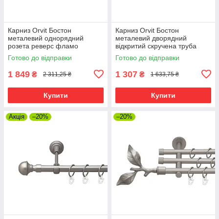
Карниз Orvit Бостон
Карниз Orvit Бостон
металевий однорядний
металевий дворядний
розета реверс фламо
відкритий скручена труба
профільна труба Сатин 19
кільце металеве Сатин 19\16
Готово до відправки
Готово до відправки
мм 300 см (00-00015245)
мм 300 см (00-00023093)
1 849
1 307
₴
₴
2 311,25 ₴
1 633,75 ₴
Купити
Купити
Акція
–20%
–20%