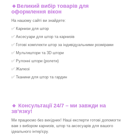
🔹
Великий вибір товарів для
оформлення вікон
На нашому сайті ви знайдете:
✅
Карнизи для штор
✅
Аксесуари для штор та карнизів
✅
Готові комплекти штор за індивідуальними розмірами
✅
Мультиштори та 3D штори
✅
Рулонні штори (ролети)
✅
Жалюзі
✅
Тканини для штор та гардин
🔹 Консультації 24/7 – ми завжди на
зв’язку!
Ми працюємо без вихідних! Наші експерти готові допомогти
вам з вибором карнизів, штор та аксесуарів для вашого
ідеального інтер'єру.​