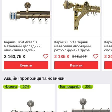
Карниз Orvit Акварія
Карниз Orvit Етернія
Карн
металевий дворядний
металевий дворядний
мета
опозитний гладка \
ретро скручена труба
опоз
профільна труба кільце
кільце металеве Золото
проф
2 163,75
2 185
2 3
₴
₴
2 731,25 ₴
металеве Антик 25\19 мм
25\19 мм 300 см (00-
мета
300 см (7524039)
00010898)
300 
Купити
Купити
Акційні пропозиції та новинки
Новинка
–20%
Топ продажів
–20%