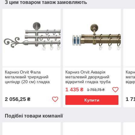
З цим товаром також замовляють
Карниз Orvit Фала
Карниз Orvit Акварія
Карн
металевий трирядний
металевий дворядний
мета
циліндр (20 см) гладка
відкритий гладка труба
відк
труба кільце металеве
кільце металеве Антик
кіль
1 435
₴
1 793,75 ₴
Нержавіюча Сталь
25\16 мм 300 см
Мато
16\16\16 мм 300 см
(4290683)
(00-
2 056,25
1 7
₴
Купити
(5503422)
Подібні товари компанії