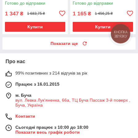
кільце металеве Сатин 19\19
профільна труба Сатин 19
Готово до відправки
Готово до відправки
мм 300 см (00-00023193)
мм 300 см (00-00015083)
1 347
1 165
₴
₴
1 683,75 ₴
1 456,25 ₴
Купити
Купити
КНОПКА
ЗВ'ЯЗКУ
Показати ще
Про нас
99% позитивних з 214 відгуків за рік
Працює з 16.01.2015
м. Буча
вул. Левка Лук'яненка, 66а, ТЦ Буча Пассаж 3-й поверх ,
Буча, Україна
Контакти
Сьогодні працює з 10:00 до 18:00
Показати весь графік роботи