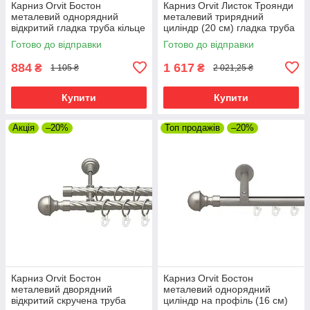
Карниз Orvit Бостон
Карниз Orvit Листок Троянди
металевий однорядний
металевий трирядний
відкритий гладка труба кільце
циліндр (20 см) гладка труба
металеве Сатин 19 мм 300
кільце металеве Сатин
Готово до відправки
Готово до відправки
см (00-00015199)
16\16\16 мм 300 см
(6099502)
884
1 617
₴
₴
1 105 ₴
2 021,25 ₴
Купити
Купити
Акція
–20%
Топ продажів
–20%
Карниз Orvit Бостон
Карниз Orvit Бостон
металевий дворядний
металевий однорядний
відкритий скручена труба
циліндр на профіль (16 см)