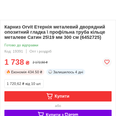
Карниз Orvit Етернія металевий дворядний
опозитний гладка \ профільна труба кільце
металеве Сатин 25\19 мм 300 см (6452725)
Готово до відправки
Код: 19391
Опт і роздріб
1 738
₴
2 172,50 ₴
Економія
434.50 ₴
Залишилось
4 дні
1 720,62 ₴
від 10 шт.
Купити
або
Купити з