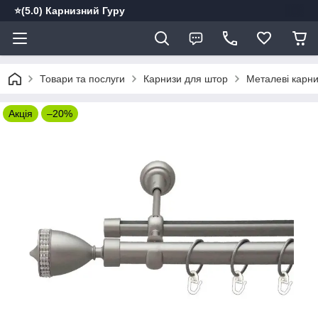
⭐️(5.0) Карнизний Гуру
Товари та послуги
Карнизи для штор
Металеві карн
Акція
–20%