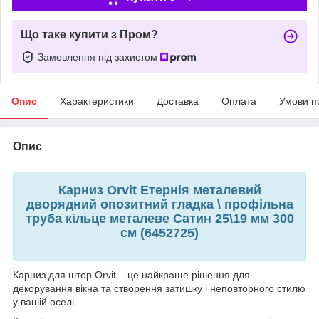
Що таке купити з Пром?
Замовлення під захистом
Опис
Характеристики
Доставка
Оплата
Умови п
Опис
Карниз Orvit Етернія металевий
дворядний опозитний гладка \ профільна
труба кільце металеве Сатин 25\19 мм 300
см (6452725)
Карниз для штор Orvit – це найкраще рішення для
декорування вікна та створення затишку і неповторного стилю
у вашій оселі.