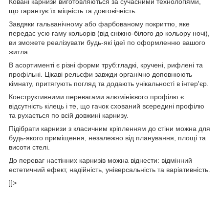
Ковані карнизи виготовляються за сучасними технологіями,
що гарантує їх міцність та довговічність.
Завдяки гальванічному або фарбованому покриттю, яке
передає усю гаму кольорів (від сніжно-білого до кольору ночі),
ви зможете реалізувати будь-які ідеї по оформленню вашого
житла.
В асортименті є різні форми труб:гладкі, кручені, рифлені та
профільні. Цікаві рельєфи завжди органічно доповнюють
кімнату, притягують погляд та додають унікальності в інтер'єр.
Конструктивними перевагами алюмінієвого профілю є
відсутність кілець і те, що гачок схований всередині профілю
та рухається по всій довжині карнизу.
Підібрати карнизи з класичним кріпленням до стіни можна для
будь-якого приміщення, незалежно від планування, площі та
висоти стелі.
До переваг настінних карнизів можна віднести: відмінний
естетичний ефект, надійність, універсальність та варіативність.
]]>