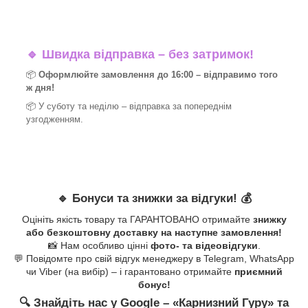
🔹
Швидка відправка – без затримок!
📦
Оформлюйте замовлення до 16:00 – відправимо того
ж дня!
📦 У суботу та неділю – відправка за
попереднім
узгодженням.
🔹
Бонуси та знижки за відгуки!
💰
Оцініть якість товару та ГАРАНТОВАНО отримайте
знижку
або безкоштовну доставку на наступне замовлення!
📸 Нам особливо цінні
фото- та відеовідгуки
.
💬 Повідомте про свій відгук менеджеру в Telegram, WhatsApp
чи Viber (на вибір) – і гарантовано отримайте
приємний
бонус!
🔍
Знайдіть нас у Google – «
Карнизний Гуру
» та