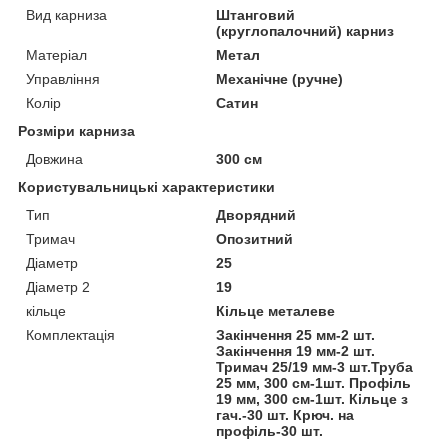
Вид карниза
Штанговий
(круглопалочний) карниз
Матеріал
Метал
Управління
Механічне (ручне)
Колір
Сатин
Розміри карниза
Довжина
300 см
Користувальницькі характеристики
Тип
Дворядний
Тримач
Опозитний
Діаметр
25
Діаметр 2
19
кільце
Кільце металеве
Комплектація
Закінчення 25 мм-2 шт.
Закінчення 19 мм-2 шт.
Тримач 25/19 мм-3 шт.Труба
25 мм, 300 см-1шт. Профіль
19 мм, 300 см-1шт. Кільце з
гач.-30 шт. Крюч. на
профіль-30 шт.