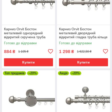
Карниз Orvit Бостон
Карниз Orvit Бостон
металевий однорядний
металевий дворядний
відкритий скручена труба
відкритий гладка труба кільце
кільце металеве Сатин 19 мм
металеве Сатин 19\16 мм
Готово до відправки
Готово до відправки
300 см (00-00022993)
300 см (00-00013691)
884
1 298
₴
₴
1 105 ₴
1 622,50 ₴
Купити
Купити
Топ продажів
–20%
Акція
–20%