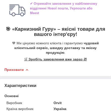
✔ Отримайте замовлення у найближчому
відділенні
Нової пошти, Укрпошти або
Meest
🎯 «
Карнизний Гуру
» –
якісні
товари для
вашого інтер'єру!
💙 Ми цінуємо кожного клієнта і гарантуємо
чудовий
клієнтський сервіс, швидку доставку та якісну
продукцію
.
🛒
Зробіть замовлення вже зараз
🎁
Приховати
Характеристики
Основні
Виробник
Orvit
Країна виробник
Україна