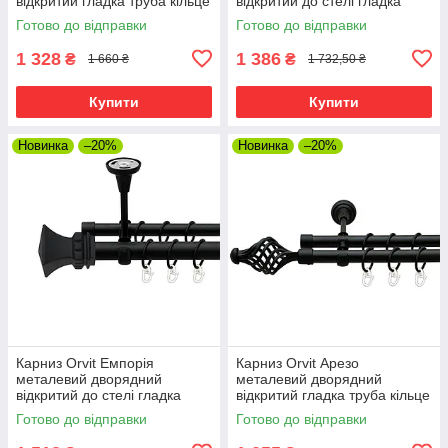
відкритий гладка труба кільце
відкритий до стелі гладка
металеве Чорний Оксамит
труба кільце металеве
Готово до відправки
Готово до відправки
25\16 мм 300 см (00-
Чорний Оксамит 25\19 мм
00025547)
300 см
1 328
1 386
₴
₴
1 660 ₴
1 732,50 ₴
Купити
Купити
Новинка
–20%
Новинка
–20%
Карниз Orvit Емпорія
Карниз Orvit Арезо
металевий дворядний
металевий дворядний
відкритий до стелі гладка
відкритий гладка труба кільце
труба кільце металеве
металеве Чорний Оксамит
Готово до відправки
Готово до відправки
Чорний Оксамит 25\19 мм
19\19 мм 300 см (00-
300 см
00007002)