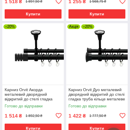
1 518
1 255
₴
₴
1 897,50 ₴
1 568,75 ₴
Купити
Купити
–20%
Акція
–20%
Карниз Orvit Акорда
Карниз Orvit Дуо металевий
металевий дворядний
дворядний відкритий до стелі
відкритий до стелі гладка
гладка труба кільце металеве
труба кільце металеве
Чорний Оксамит 25\19 мм
Готово до відправки
Готово до відправки
Чорний Оксамит 25\19 мм
300 см (00-00024611)
300 см
1 514
1 422
₴
₴
1 892,50 ₴
1 777,50 ₴
Купити
Купити