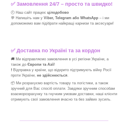
✅
Замовлення 24/7 – просто та швидко!
🕘 Наш сайт працює
цілодобово
💬 Напишіть нам у
Viber, Telegram або WhatsApp
–
і
ми
допоможемо вам підібрати найкращі
карнизи та аксесуари!
✅
Доставка по Україні та за кордон
🚚 Ми відправляємо замовлення в усі регіони України, а
також до
Європи та Азії
!
❗ Відправка у країни, що відкрито підтримують війну Росії
проти України,
не здійснюється
.
📦 Ми
розрахуємо вартість товару та логістики, а також
зручний для Вас спосіб оплати. Завдяки зручним способам
взаєморозрахунку та гнучким умовам доставки, наші клієнти
отримують свої замовлення вчасно та без зайвих зусиль.
_______________________________