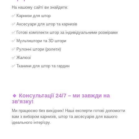
На нашому сайті ви знайдете:
✅
Карнизи для штор
✅
Аксесуари для штор та карнизів
✅
Готові комплекти штор за індивідуальними розмірами
✅
Мультиштори та 3D штори
✅
Рулонні штори (ролети)
✅
Жалюзі
✅
Тканини для штор та гардин
🔹 Консультації 24/7 – ми завжди на
зв’язку!
Ми працюємо без вихідних! Наші експерти готові допомогти
вам з вибором карнизів, штор та аксесуарів для вашого
ідеального інтер'єру.​