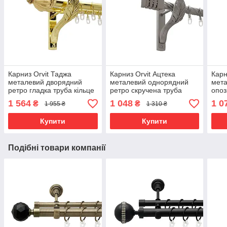
Карниз Orvit Таджа
Карниз Orvit Ацтека
Карн
металевий дворядний
металевий однорядний
мета
ретро гладка труба кільце
ретро скручена труба
опоз
металеве Золото 25\19
кільце металеве Сатин 25
проф
1 564
1 048
1 0
₴
₴
1 955 ₴
1 310 ₴
мм 200 см (00-00021728)
мм 200 см (00-00011368)
мета
160 
Купити
Купити
Подібні товари компанії