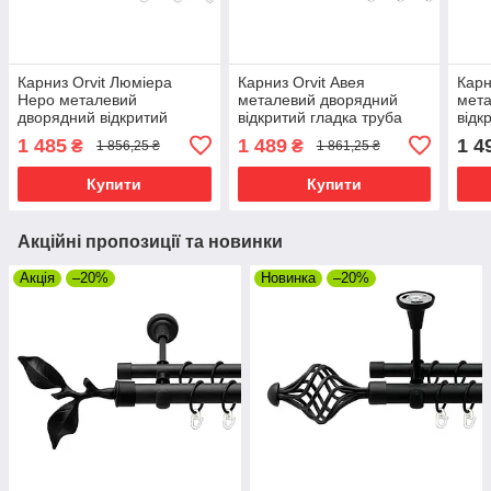
Карниз Orvit Люміера
Карниз Orvit Авея
Карн
Неро металевий
металевий дворядний
мета
дворядний відкритий
відкритий гладка труба
відк
гладка труба кільце
кільце металеве Чорний
кіль
1 485
1 489
1 4
₴
₴
1 856,25 ₴
1 861,25 ₴
металеве Антик 25\16 мм
Оксамит 25\19 мм 300 см
19\1
300 см (00-00024367)
(00-00024535)
0001
Купити
Купити
Акційні пропозиції та новинки
Акція
–20%
Новинка
–20%