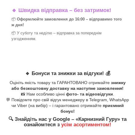
🔹
Швидка відправка – без затримок!
📦
Оформлюйте замовлення до 16:00 – відправимо того
ж дня!
📦 У суботу та неділю – відправка за
попереднім
узгодженням.
🔹
Бонуси та знижки за відгуки!
💰
Оцініть якість товару та ГАРАНТОВАНО отримайте
знижку
або безкоштовну доставку на наступне замовлення!
📸 Нам особливо цінні
фото- та відеовідгуки
.
💬 Повідомте про свій відгук менеджеру в Telegram, WhatsApp
чи Viber (на вибір) – і гарантовано отримайте
приємний
бонус!
🔍
Знайдіть нас у Google – «
Карнизний Гуру
» та
ознайомтеся з
усім асортиментом!