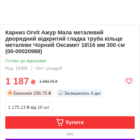
Карниз Orvit Ажур Мала металевий
дворядний відкритий гладка труба кільце
металеве Чорний Оксамит 16\16 мм 300 см
(00-00020988)
Готово до відправки
Код: 19386
Опт і роздріб
1 187
₴
1 483,75 ₴
Економія
296.75 ₴
Залишилось
4 дні
1 175,13 ₴
від 10 шт.
Купити
або