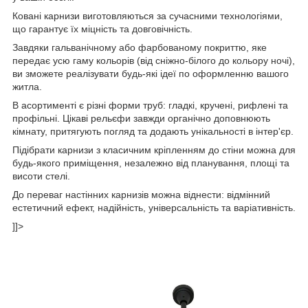
Ковані карнизи виготовляються за сучасними технологіями,
що гарантує їх міцність та довговічність.
Завдяки гальванічному або фарбованому покриттю, яке
передає усю гаму кольорів (від сніжно-білого до кольору ночі),
ви зможете реалізувати будь-які ідеї по оформленню вашого
житла.
В асортименті є різні форми труб: гладкі, кручені, рифлені та
профільні. Цікаві рельєфи завжди органічно доповнюють
кімнату, притягують погляд та додають унікальності в інтер'єр.
Підібрати карнизи з класичним кріпленням до стіни можна для
будь-якого приміщення, незалежно від планування, площі та
висоти стелі.
До переваг настінних карнизів можна віднести: відмінний
естетичний ефект, надійність, універсальність та варіативність.
]]>