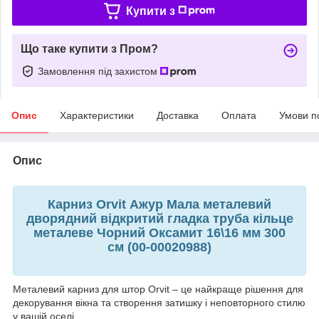
Купити з
Що таке купити з Пром?
Замовлення під захистом
Опис
Характеристики
Доставка
Оплата
Умови п
Опис
Карниз Orvit Ажур Мала металевий
дворядний відкритий гладка труба кільце
металеве Чорний Оксамит 16\16 мм 300
см (00-00020988)
Металевий карниз для штор Orvit – це найкраще рішення для
декорування вікна та створення затишку і неповторного стилю
у вашій оселі.