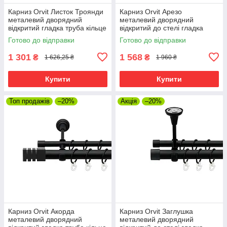
Карниз Orvit Листок Троянди
Карниз Orvit Арезо
металевий дворядний
металевий дворядний
відкритий гладка труба кільце
відкритий до стелі гладка
металеве Чорний Оксамит
труба кільце металеве
Готово до відправки
Готово до відправки
25\19 мм 300 см
Чорний Оксамит 25\19 мм
300 см
1 301
1 568
₴
₴
1 626,25 ₴
1 960 ₴
Купити
Купити
Топ продажів
–20%
Акція
–20%
Карниз Orvit Акорда
Карниз Orvit Заглушка
металевий дворядний
металевий дворядний