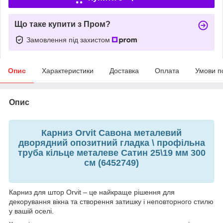
Що таке купити з Пром?
Замовлення під захистом
Опис
Характеристики
Доставка
Оплата
Умови п
Опис
Карниз Orvit Савона металевий
дворядний опозитний гладка \ профільна
труба кільце металеве Сатин 25\19 мм 300
см (6452749)
Карниз для штор Orvit – це найкраще рішення для
декорування вікна та створення затишку і неповторного стилю
у вашій оселі.