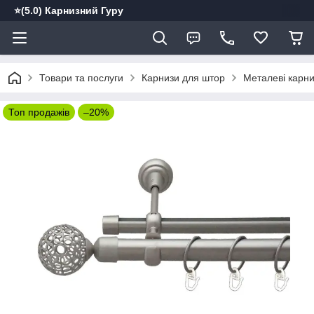
⭐️(5.0) Карнизний Гуру
Товари та послуги
Карнизи для штор
Металеві карн
Топ продажів
–20%