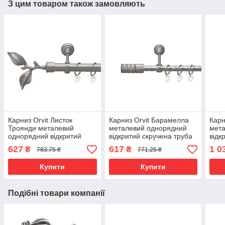
З цим товаром також замовляють
Карниз Orvit Листок
Карниз Orvit Барамелла
Карн
Троянди металевий
металевий однорядний
мета
однорядний відкритий
відкритий скручена труба
відк
гладка труба кільце
кільце металеве Сатин 16
скру
627
617
1 0
₴
₴
783,75 ₴
771,25 ₴
металеве Сатин 25 мм
мм 160 см (00-00022697)
мета
200 см (6322032)
160 
Купити
Купити
Подібні товари компанії