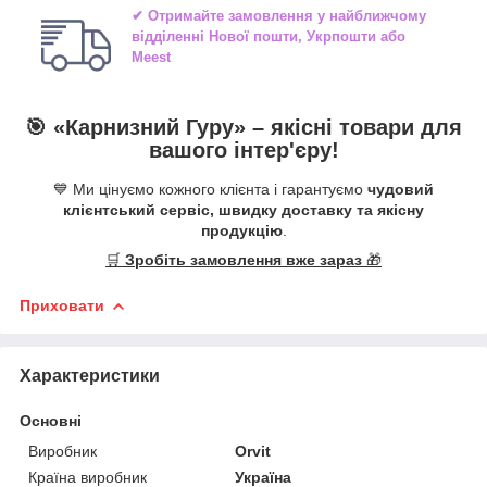
✔ Отримайте замовлення у найближчому
відділенні
Нової пошти, Укрпошти або
Meest
🎯 «
Карнизний Гуру
» –
якісні
товари для
вашого інтер'єру!
💙 Ми цінуємо кожного клієнта і гарантуємо
чудовий
клієнтський сервіс, швидку доставку та якісну
продукцію
.
🛒
Зробіть замовлення вже зараз
🎁
Приховати
Характеристики
Основні
Виробник
Orvit
Країна виробник
Україна