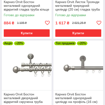
Карниз Orvit Бостон
Карниз Orvit Листок Троянди
металевий однорядний
металевий трирядний
відкритий гладка труба кільце
циліндр (20 см) гладка труба
металеве Сатин 19 мм 300
кільце металеве Сатин
Готово до відправки
Готово до відправки
см (00-00015199)
16\16\16 мм 300 см
(6099502)
884
1 617
₴
₴
1 105 ₴
2 021,25 ₴
Купити
Купити
Акція
–20%
Топ продажів
–20%
Карниз Orvit Бостон
Карниз Orvit Бостон
металевий дворядний
металевий однорядний
відкритий скручена труба
циліндр на профіль (16 см)