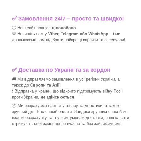
✅
Замовлення 24/7 – просто та швидко!
🕘 Наш сайт працює
цілодобово
💬 Напишіть нам у
Viber, Telegram або WhatsApp
–
і
ми
допоможемо вам підібрати найкращі
карнизи та аксесуари!
✅
Доставка по Україні та за кордон
🚚 Ми відправляємо замовлення в усі регіони України, а
також до
Європи та Азії
!
❗ Відправка у країни, що відкрито підтримують війну Росії
проти України,
не здійснюється
.
📦 Ми
розрахуємо вартість товару та логістики, а також
зручний для Вас спосіб оплати. Завдяки зручним способам
взаєморозрахунку та гнучким умовам доставки, наші клієнти
отримують свої замовлення вчасно та без зайвих зусиль.