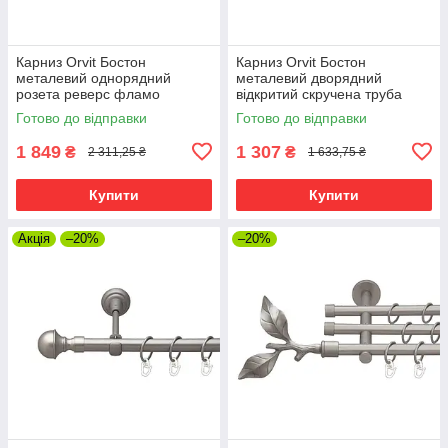
Карниз Orvit Бостон
Карниз Orvit Бостон
металевий однорядний
металевий дворядний
розета реверс фламо
відкритий скручена труба
профільна труба Сатин 19
кільце металеве Сатин 19\16
Готово до відправки
Готово до відправки
мм 300 см (00-00015245)
мм 300 см (00-00023093)
1 849
1 307
₴
₴
2 311,25 ₴
1 633,75 ₴
Купити
Купити
Акція
–20%
–20%