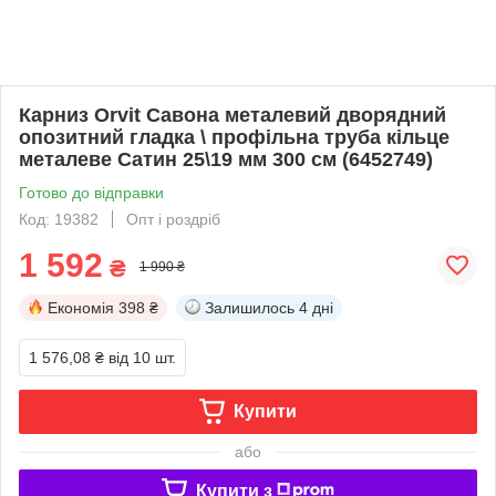
Карниз Orvit Савона металевий дворядний
опозитний гладка \ профільна труба кільце
металеве Сатин 25\19 мм 300 см (6452749)
Готово до відправки
Код: 19382
Опт і роздріб
1 592
₴
1 990 ₴
Економія
398 ₴
Залишилось
4 дні
1 576,08 ₴
від 10 шт.
Купити
або
Купити з