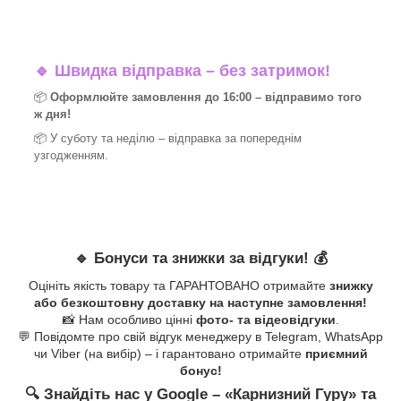
🔹
Швидка відправка – без затримок!
📦
Оформлюйте замовлення до 16:00 – відправимо того
ж дня!
📦 У суботу та неділю – відправка за
попереднім
узгодженням.
🔹
Бонуси та знижки за відгуки!
💰
Оцініть якість товару та ГАРАНТОВАНО отримайте
знижку
або безкоштовну доставку на наступне замовлення!
📸 Нам особливо цінні
фото- та відеовідгуки
.
💬 Повідомте про свій відгук менеджеру в Telegram, WhatsApp
чи Viber (на вибір) – і гарантовано отримайте
приємний
бонус!
🔍
Знайдіть нас у Google – «
Карнизний Гуру
» та