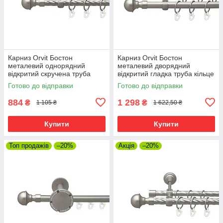
Карниз Orvit Бостон
Карниз Orvit Бостон
металевий однорядний
металевий дворядний
відкритий скручена труба
відкритий гладка труба кільце
кільце металеве Сатин 19 мм
металеве Сатин 19\16 мм
Готово до відправки
Готово до відправки
300 см (00-00022993)
300 см (00-00013691)
884
1 298
₴
₴
1 105 ₴
1 622,50 ₴
Купити
Купити
Топ продажів
–20%
Акція
–20%