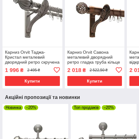
Карниз Orvit Таджа-
Карниз Orvit Савона
Карн
Кристал металевий
металевий дворядний
мета
дворядний ретро скручена
ретро гладка труба кільце
відк
труба кільце металеве
металеве Мідь 25\19 мм
кіль
1 996
2 018
2 0
₴
₴
2 495 ₴
2 522,50 ₴
Сатин 25\19 мм 300 см
300 см (00-00009899)
Мідь
(00-00011542)
(695
Купити
Купити
Акційні пропозиції та новинки
Новинка
–20%
Топ продажів
–20%