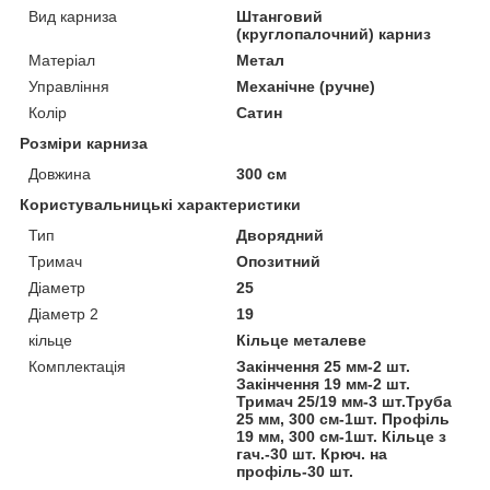
Вид карниза
Штанговий
(круглопалочний) карниз
Матеріал
Метал
Управління
Механічне (ручне)
Колір
Сатин
Розміри карниза
Довжина
300 см
Користувальницькі характеристики
Тип
Дворядний
Тримач
Опозитний
Діаметр
25
Діаметр 2
19
кільце
Кільце металеве
Комплектація
Закінчення 25 мм-2 шт.
Закінчення 19 мм-2 шт.
Тримач 25/19 мм-3 шт.Труба
25 мм, 300 см-1шт. Профіль
19 мм, 300 см-1шт. Кільце з
гач.-30 шт. Крюч. на
профіль-30 шт.