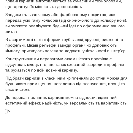
Ковані карнизи виготовляються за сучасними технологіями,
що гарантує їх міцність та довговічність.
Завдяки гальванічному або фарбованому покриттю, яке
передає усю гаму кольорів (від сніжно-білого до кольору ночі),
ви зможете реалізувати будь-які ідеї по оформленню вашого
житла.
В асортименті є різні форми труб:гладкі, кручені, рифлені та
профільні. Цікаві рельєфи завжди органічно доповнюють
кімнату, притягують погляд та додають унікальності в інтер'єр.
Конструктивними перевагами алюмінієвого профілю є
відсутність кілець і те, що гачок схований всередині профілю
та рухається по всій довжині карнизу.
Підібрати карнизи з класичним кріпленням до стіни можна для
будь-якого приміщення, незалежно від планування, площі та
висоти стелі.
До переваг настінних карнизів можна віднести: відмінний
естетичний ефект, надійність, універсальність та варіативність.
]]>