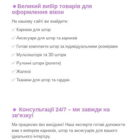
🔹
Великий вибір товарів для
оформлення вікон
На нашому сайті ви знайдете:
✅
Карнизи для штор
✅
Аксесуари для штор та карнизів
✅
Готові комплекти штор за індивідуальними розмірами
✅
Мультиштори та 3D штори
✅
Рулонні штори (ролети)
✅
Жалюзі
✅
Тканини для штор та гардин
🔹 Консультації 24/7 – ми завжди на
зв’язку!
Ми працюємо без вихідних! Наші експерти готові допомогти
вам з вибором карнизів, штор та аксесуарів для вашого
ідеального інтер'єру.​