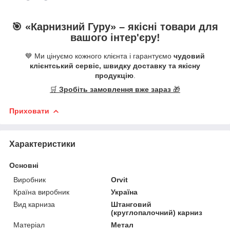
🎯 «
Карнизний Гуру
» –
якісні
товари для
вашого інтер'єру!
💙 Ми цінуємо кожного клієнта і гарантуємо
чудовий
клієнтський сервіс, швидку доставку та якісну
продукцію
.
🛒
Зробіть замовлення вже зараз
🎁
Приховати
Характеристики
Основні
Виробник
Orvit
Країна виробник
Україна
Вид карниза
Штанговий
(круглопалочний) карниз
Матеріал
Метал