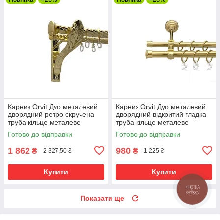
Карниз Orvit Дуо металевий
Карниз Orvit Дуо металевий
дворядний ретро скручена
дворядний відкритий гладка
труба кільце металеве
труба кільце металеве
Золото 25\19 мм 240 см (00-
Золото 19\16 мм 240 см (00-
Готово до відправки
Готово до відправки
00010893)
00012988)
1 862
980
₴
₴
2 327,50 ₴
1 225 ₴
Купити
Купити
КНОПКА
ЗВ'ЯЗКУ
Показати ще