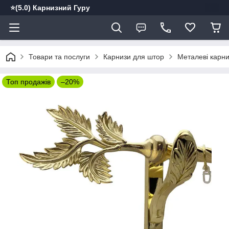
⭐️(5.0) Карнизний Гуру
Товари та послуги
Карнизи для штор
Металеві карн
Топ продажів
–20%