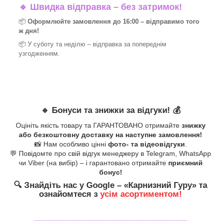
🔹
Швидка відправка – без затримок!
📦
Оформлюйте замовлення до 16:00 – відправимо того
ж дня!
📦 У суботу та неділю – відправка за
попереднім
узгодженням.
🔹
Бонуси та знижки за відгуки!
💰
Оцініть якість товару та ГАРАНТОВАНО отримайте
знижку
або безкоштовну доставку на наступне замовлення!
📸 Нам особливо цінні
фото- та відеовідгуки
.
💬 Повідомте про свій відгук менеджеру в Telegram, WhatsApp
чи Viber (на вибір) – і гарантовано отримайте
приємний
бонус!
🔍
Знайдіть нас у Google – «
Карнизний Гуру
» та
ознайомтеся з
усім асортиментом!
_______________________________