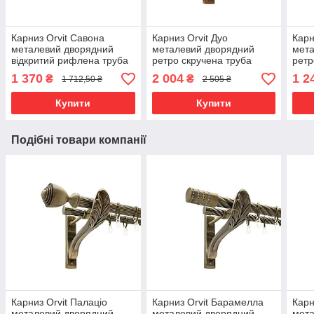
Карниз Orvit Савона
Карниз Orvit Дуо
Карн
металевий дворядний
металевий дворядний
мет
відкритий рифлена труба
ретро скручена труба
ретр
кільце металеве Антик
кільце металеве Мідь
кіль
1 370
2 004
1 2
₴
₴
1 712,50 ₴
2 505 ₴
25\16 мм 300 см (00-
25\19 мм 300 см (00-
мм 3
00018008)
00021802)
Купити
Купити
Подібні товари компанії
Карниз Orvit Палаціо
Карниз Orvit Барамелла
Карн
металевий дворядний
металевий дворядний
мет