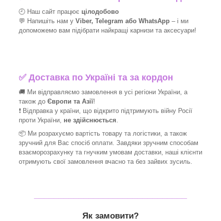
🕘 Наш сайт працює
цілодобово
💬 Напишіть нам у
Viber, Telegram або WhatsApp
–
і
ми
допоможемо вам підібрати найкращі
карнизи та аксесуари!
✅
Доставка по Україні та за кордон
🚚 Ми відправляємо замовлення в усі регіони України, а
також до
Європи та Азії
!
❗ Відправка у країни, що відкрито підтримують війну Росії
проти України,
не здійснюється
.
📦 Ми
розрахуємо вартість товару та логістики, а також
зручний для Вас спосіб оплати. Завдяки зручним способам
взаєморозрахунку та гнучким умовам доставки, наші клієнти
отримують свої замовлення вчасно та без зайвих зусиль.
_______________________________
Як замовити?