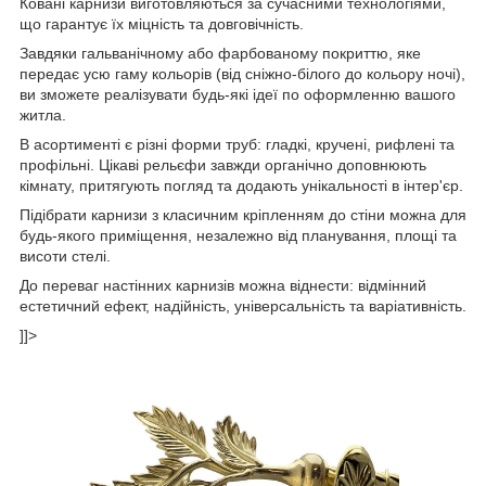
Ковані карнизи виготовляються за сучасними технологіями,
що гарантує їх міцність та довговічність.
Завдяки гальванічному або фарбованому покриттю, яке
передає усю гаму кольорів (від сніжно-білого до кольору ночі),
ви зможете реалізувати будь-які ідеї по оформленню вашого
житла.
В асортименті є різні форми труб: гладкі, кручені, рифлені та
профільні. Цікаві рельєфи завжди органічно доповнюють
кімнату, притягують погляд та додають унікальності в інтер'єр.
Підібрати карнизи з класичним кріпленням до стіни можна для
будь-якого приміщення, незалежно від планування, площі та
висоти стелі.
До переваг настінних карнизів можна віднести: відмінний
естетичний ефект, надійність, універсальність та варіативність.
]]>