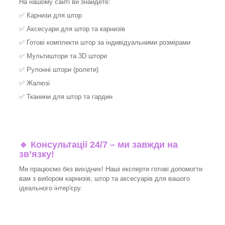
На нашому сайті ви знайдете:
✅
Карнизи для штор
✅
Аксесуари для штор та карнизів
✅
Готові комплекти штор за індивідуальними розмірами
✅
Мультиштори та 3D штори
✅
Рулонні штори (ролети)
✅
Жалюзі
✅
Тканини для штор та гардин
🔹 Консультації 24/7 – ми завжди на
зв’язку!
Ми працюємо без вихідних! Наші експерти готові допомогти
вам з вибором карнизів, штор та аксесуарів для вашого
ідеального інтер'єру.​