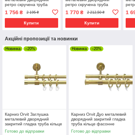
ретро скручена труба
ретро скручена труба
ретр
кільце металеве Антик
кільце металеве Антик
кіль
1 756
1 770
1 6
₴
₴
2 195 ₴
2 212,50 ₴
25\19 мм 240 см (00-
25\19 мм 240 см (00-
Золо
00016456)
00016408)
0001
Купити
Купити
Акційні пропозиції та новинки
Новинка
–20%
Новинка
–20%
Карниз Orvit Заглушка
Карниз Orvit Дуо металевий
металевий дворядний
дворядний закритий гладка
закритий гладка труба кільце
труба кільце фасонне
металеве Золото 16\16 мм
металеве Золото 19\16 мм
Готово до відправки
Готово до відправки
240 см (00-00014513)
240 см (00-00009328)