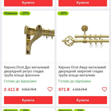
Купити
Купити
Новинка
–20%
–20%
Карниз Orvit Дуо металевий
Карниз Orvit Ажур металевий
дворядний ретро гладка
дворядний закритий гладка
труба кільце фасонне
труба кільце металеве
металеве Золото 25\19 мм
Золото 16\16 мм 240 см (00-
Готово до відправки
Готово до відправки
240 см (00-00009644)
00014473)
2 411
971
₴
₴
3 013,75 ₴
1 213,75 ₴
Купити
Купити
Новинка
–20%
Новинка
–20%