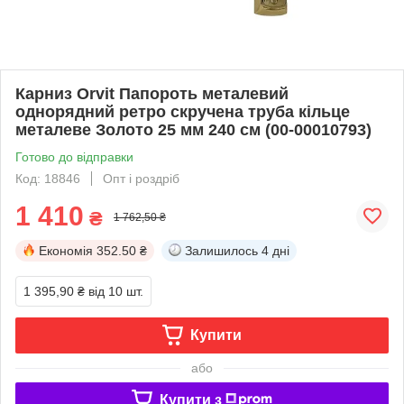
Карниз Orvit Папороть металевий
однорядний ретро скручена труба кільце
металеве Золото 25 мм 240 см (00-00010793)
Готово до відправки
Код: 18846
Опт і роздріб
1 410
₴
1 762,50 ₴
Економія
352.50 ₴
Залишилось
4 дні
1 395,90 ₴
від 10 шт.
Купити
або
Купити з