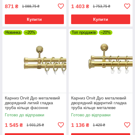
871
1 403
₴
₴
1 088,75 ₴
1 753,75 ₴
Купити
Купити
Новинка
–20%
Топ продажів
–20%
Карниз Orvit Дуо металевий
Карниз Orvit Дуо металевий
дворядний литий гладка
дворядний відкритий гладка
труба кільце фасонне
труба кільце металеве
металеве Золото 19\19 мм
Золото 25\19 мм 240 см (00-
Готово до відправки
Готово до відправки
240 см (00-00009444)
00012796)
1 545
1 136
₴
₴
1 931,25 ₴
1 420 ₴