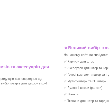
🔹
Великий вибір тов
На нашому сайті ви знайдете:
✅
Карнизи для штор
изів та аксесуарів для
✅
Аксесуари для штор та карн
✅
Готові комплекти штор за і
продукцію безпосередньо від
✅
Мультиштори та 3D штори
ибір товарів для декору вікон!​
✅
Рулонні штори (ролети)
✅
Жалюзі
✅
Тканини для штор та гардин