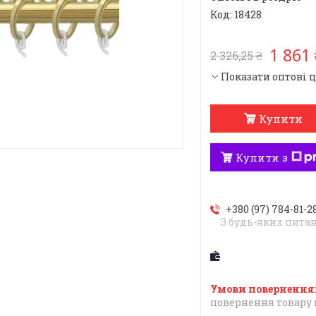
Код:
18428
1 861 
2 326,25 ₴
Показати оптові 
Купити
Купити з
+380 (97) 784-81-2
З будь-яких пита
повернення товару 