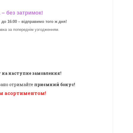
– без затримок!
о 16:00 – відправимо того ж дня!
авка за
попереднім узгодженням.
 на наступне замовлення!
овано отримайте
приємний бонус!
м асортиментом!