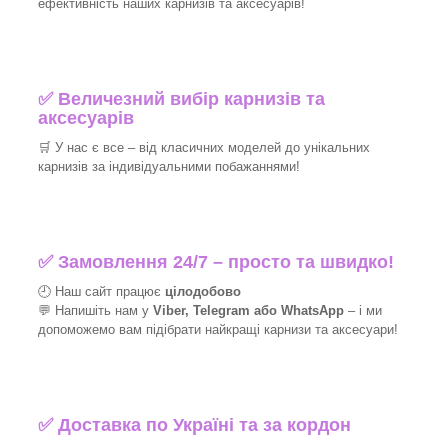
ефективність наших карнизів та аксесуарів!​
✅
Величезний вибір карнизів та
аксесуарів
🛒
У нас є все – від класичних моделей до унікальних
карнизів за індивідуальними побажаннями!​
✅
Замовлення 24/7 – просто та швидко!
🕘 Наш сайт працює
цілодобово
💬 Напишіть нам у
Viber, Telegram або WhatsApp
–
і
ми
допоможемо вам підібрати найкращі
карнизи та аксесуари!
✅
Доставка по Україні та за кордон