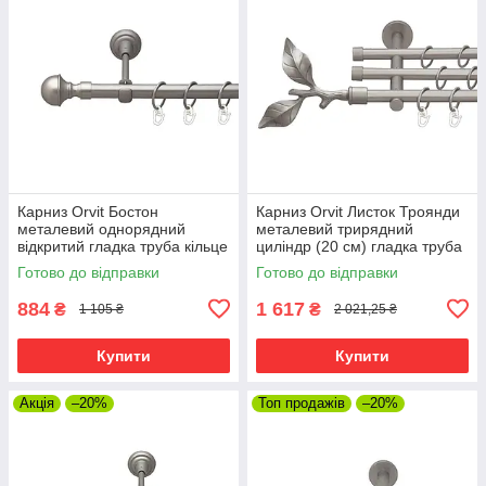
Карниз Orvit Бостон
Карниз Orvit Листок Троянди
металевий однорядний
металевий трирядний
відкритий гладка труба кільце
циліндр (20 см) гладка труба
металеве Сатин 19 мм 300
кільце металеве Сатин
Готово до відправки
Готово до відправки
см (00-00015199)
16\16\16 мм 300 см
(6099502)
884
1 617
₴
₴
1 105 ₴
2 021,25 ₴
Купити
Купити
Акція
–20%
Топ продажів
–20%