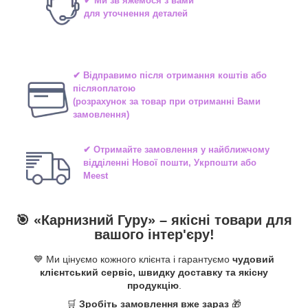
✔ Ми зв’яжемося з вами
для уточнення деталей
✔ Відправимо після отримання коштів або
післяоплатою
(розрахунок за товар при отриманні Вами
замовлення)
✔ Отримайте замовлення у найближчому
відділенні
Нової пошти, Укрпошти або
Meest
🎯 «
Карнизний Гуру
» –
якісні
товари для
вашого інтер'єру!
💙 Ми цінуємо кожного клієнта і гарантуємо
чудовий
клієнтський сервіс, швидку доставку та якісну
продукцію
.
🛒
Зробіть замовлення вже зараз
🎁