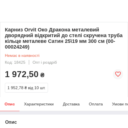
Карниз Orvit Око Дракона металевий
дворядний відкритий до стелі скручена труба
кільце металеве Сатин 25\19 мм 300 см (00-
00024249)
Немає в наявності
Код: 18425
Опт і роздріб
1 972,50
₴
1 952,78 ₴
від 10 шт.
Опис
Характеристики
Доставка
Оплата
Умови п
Опис