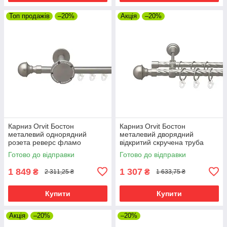
Топ продажів
–20%
Акція
–20%
Карниз Orvit Бостон
Карниз Orvit Бостон
металевий однорядний
металевий дворядний
розета реверс фламо
відкритий скручена труба
профільна труба Сатин 19
кільце металеве Сатин 19\16
Готово до відправки
Готово до відправки
мм 300 см (00-00015245)
мм 300 см (00-00023093)
1 849
1 307
₴
₴
2 311,25 ₴
1 633,75 ₴
Купити
Купити
Акція
–20%
–20%