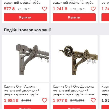
відкритий гладка труба
відкритий рифлена труба
ретр
кільце металеве Сатин 19
кільце металеве Антик
кіль
577
1 241
1 2
₴
₴
721,25 ₴
1 551,25 ₴
мм 200 см (6306935)
25\16 мм 240 см (00-
Золо
00017959)
0001
Купити
Купити
Подібні товари компанії
Карниз Orvit Ацтека
Карниз Orvit Око Дракона
Карн
металевий дворядний
металевий дворядний
мета
ретро скручена труба
ретро гладка труба кільце
відк
кільце металеве Сатин
металеве Антик 25\19 мм
скру
1 984
1 977
1 8
₴
₴
2 480 ₴
2 471,25 ₴
25\19 мм 300 см (00-
300 см (00-00016812)
мета
00011470)
300 
Купити
Купити