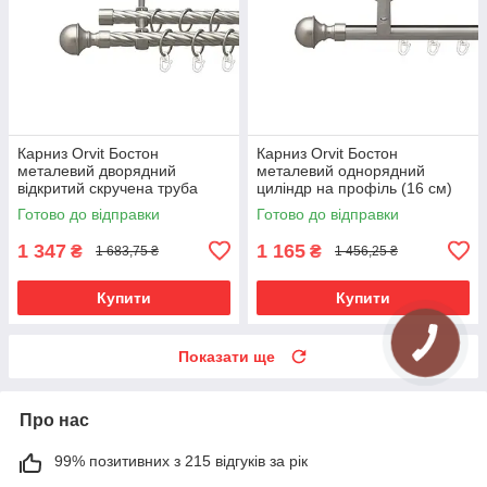
Карниз Orvit Бостон
Карниз Orvit Бостон
металевий дворядний
металевий однорядний
відкритий скручена труба
циліндр на профіль (16 см)
кільце металеве Сатин 19\19
профільна труба Сатин 19
Готово до відправки
Готово до відправки
мм 300 см (00-00023193)
мм 300 см (00-00015083)
1 347
1 165
₴
₴
1 683,75 ₴
1 456,25 ₴
Купити
Купити
Показати ще
Про нас
99% позитивних з 215 відгуків за рік