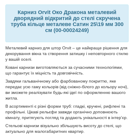
Карниз Orvit Око Дракона металевий
дворядний відкритий до стелі скручена
труба кільце металеве Сатин 25\19 мм 300
см (00-00024249)
Металевий карниз для штор Orvit – це найкраще рішення для
декорування вікна та створення затишку і неповторного стилю
у вашій оселі.
Ковані карнизи виготовляються за сучасними технологіями,
що гарантує їх міцність та довговічність.
Завдяки гальванічному або фарбованому покриттю, яке
передає усю гаму кольорів (від сніжно-білого до кольору ночі),
ви зможете реалізувати будь-які ідеї по оформленню вашого
житла.
В асортименті є різні форми труб: гладкі, кручені, рифлені та
профільні. Цікаві рельєфи завжди органічно доповнюють
кімнату, притягують погляд та додають унікальності в інтер'єр.
Стельові карнизи візуально збільшують висоту до стелі, що
актуально для малогабаритних квартир.