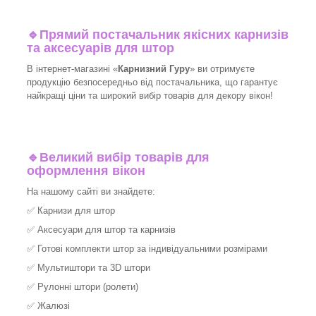
🔹
Прямий постачальник якісних карнизів
та аксесуарів для штор
В інтернет-магазині «
Карнизний Гуру
» ви отримуєте
продукцію безпосередньо від постачальника, що гарантує
найкращі ціни та широкий вибір товарів для декору вікон!​
🔹
Великий вибір товарів для
оформлення вікон
На нашому сайті ви знайдете:
✅
Карнизи для штор
✅
Аксесуари для штор та карнизів
✅
Готові комплекти штор за індивідуальними розмірами
✅
Мультиштори та 3D штори
✅
Рулонні штори (ролети)
✅
Жалюзі