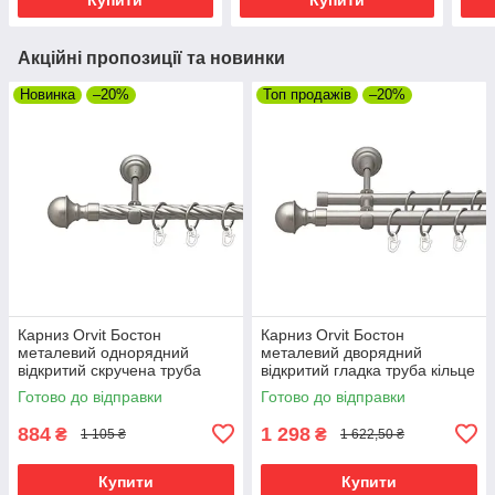
Акційні пропозиції та новинки
Новинка
–20%
Топ продажів
–20%
Карниз Orvit Бостон
Карниз Orvit Бостон
металевий однорядний
металевий дворядний
відкритий скручена труба
відкритий гладка труба кільце
кільце металеве Сатин 19 мм
металеве Сатин 19\16 мм
Готово до відправки
Готово до відправки
300 см (00-00022993)
300 см (00-00013691)
884
1 298
₴
₴
1 105 ₴
1 622,50 ₴
Купити
Купити