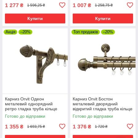
1 277
1 007
₴
₴
1 596,25 ₴
1 258,75 ₴
Купити
Купити
Акція
–20%
Топ продажів
–20%
Карниз Orvit Одеон
Карниз Orvit Бостон
металевий однорядний
металевий дворядний
ретро гладка труба кільце
відкритий гладка труба кільце
металеве Антик 25 мм 300
металеве Антик 25\19 мм 300
Готово до відправки
Готово до відправки
см (00-00010277)
см (00-00010253)
1 355
1 376
₴
₴
1 693,75 ₴
1 720 ₴