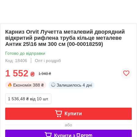
Карниз Orvit Лучетта металевий дворядний
відкритий рифлена труба кільце металеве
Антик 25\16 мм 300 см (00-00018259)
Готово до відправки
Код: 18406
Опт і роздріб
1 552
₴
1 940 ₴
Економія
388 ₴
Залишилось
4 дні
1 536,48 ₴
від 10 шт.
Купити
або
Купити з