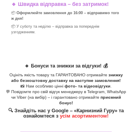
🔹
Швидка відправка – без затримок!
📦
Оформлюйте замовлення до 16:00 – відправимо того
ж дня!
📦 У суботу та неділю – відправка за
попереднім
узгодженням.
🔹
Бонуси та знижки за відгуки!
💰
Оцініть якість товару та ГАРАНТОВАНО отримайте
знижку
або безкоштовну доставку на наступне замовлення!
📸 Нам особливо цінні
фото- та відеовідгуки
.
💬 Повідомте про свій відгук менеджеру в Telegram, WhatsApp
чи Viber (на вибір) – і гарантовано отримайте
приємний
бонус!
🔍
Знайдіть нас у Google – «
Карнизний Гуру
» та
ознайомтеся з
усім асортиментом!
_______________________________