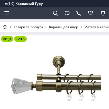
⭐️(5.0) Карнизний Гуру
Товари та послуги
Карнизи для штор
Металеві карн
Акція
–20%