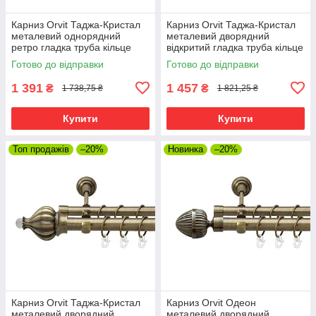
Карниз Orvit Таджа-Кристал
Карниз Orvit Таджа-Кристал
металевий однорядний
металевий дворядний
ретро гладка труба кільце
відкритий гладка труба кільце
металеве Антик 25 мм 300
металеве Антик 25\16 мм 300
Готово до відправки
Готово до відправки
см (00-00010285)
см (00-00010245)
1 391
1 457
₴
₴
1 738,75 ₴
1 821,25 ₴
Купити
Купити
Топ продажів
–20%
Новинка
–20%
Карниз Orvit Таджа-Кристал
Карниз Orvit Одеон
металевий дворядний
металевий дворядний