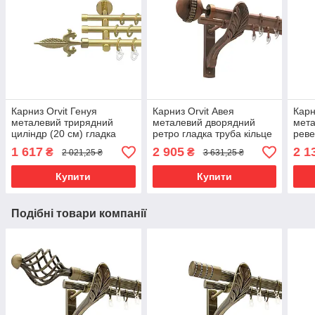
Карниз Orvit Генуя
Карниз Orvit Авея
Карн
металевий трирядний
металевий дворядний
мета
циліндр (20 см) гладка
ретро гладка труба кільце
реве
труба кільце металеве
фасонне металеве Мідь
труб
1 617
2 905
2 1
₴
₴
2 021,25 ₴
3 631,25 ₴
Золото 16\16\16 мм 300
25\19 мм 300 см (00-
см (
см (00-00014658)
00009929)
Купити
Купити
Подібні товари компанії