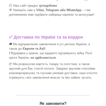
🕘 Наш сайт працює
цілодобово
💬 Напишіть нам у
Viber, Telegram або WhatsApp
–
і
ми
допоможемо вам підібрати найкращі
карнизи та аксесуари!
✅
Доставка по Україні та за кордон
🚚 Ми відправляємо замовлення в усі регіони України, а
також до
Європи та Азії
!
❗ Відправка у країни, що відкрито підтримують війну Росії
проти України,
не здійснюється
.
📦 Ми
розрахуємо вартість товару та логістики, а також
зручний для Вас спосіб оплати. Завдяки зручним способам
взаєморозрахунку та гнучким умовам доставки, наші клієнти
отримують свої замовлення вчасно та без зайвих зусиль.
_______________________________
Як замовити?