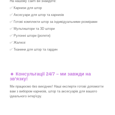
На нашому сайті ви знайдете:
✅
Карнизи для штор
✅
Аксесуари для штор та карнизів
✅
Готові комплекти штор за індивідуальними розмірами
✅
Мультиштори та 3D штори
✅
Рулонні штори (ролети)
✅
Жалюзі
✅
Тканини для штор та гардин
🔹 Консультації 24/7 – ми завжди на
зв’язку!
Ми працюємо без вихідних! Наші експерти готові допомогти
вам з вибором карнизів, штор та аксесуарів для вашого
ідеального інтер'єру.​