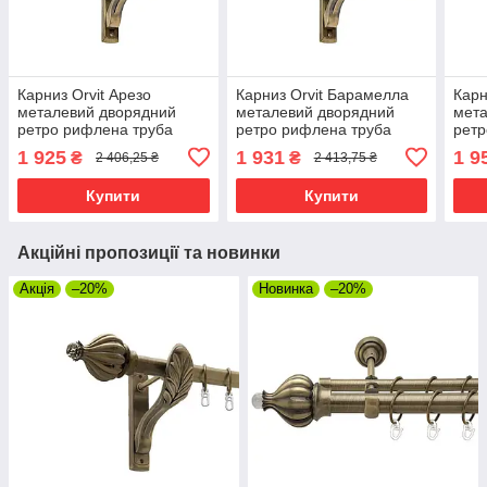
Карниз Orvit Арезо
Карниз Orvit Барамелла
Карн
металевий дворядний
металевий дворядний
мета
ретро рифлена труба
ретро рифлена труба
ретр
кільце металеве Антик
кільце металеве Антик
кіль
1 925
1 931
1 9
₴
₴
2 406,25 ₴
2 413,75 ₴
25\19 мм 300 см (00-
25\19 мм 300 см (00-
25\1
00016493)
00016501)
0001
Купити
Купити
Акційні пропозиції та новинки
Акція
–20%
Новинка
–20%