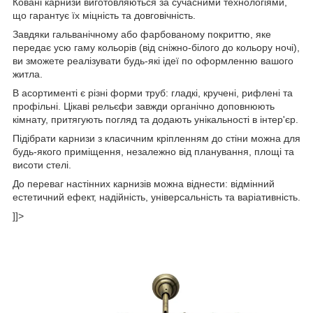
Ковані карнизи виготовляються за сучасними технологіями,
що гарантує їх міцність та довговічність.
Завдяки гальванічному або фарбованому покриттю, яке
передає усю гаму кольорів (від сніжно-білого до кольору ночі),
ви зможете реалізувати будь-які ідеї по оформленню вашого
житла.
В асортименті є різні форми труб: гладкі, кручені, рифлені та
профільні. Цікаві рельєфи завжди органічно доповнюють
кімнату, притягують погляд та додають унікальності в інтер'єр.
Підібрати карнизи з класичним кріпленням до стіни можна для
будь-якого приміщення, незалежно від планування, площі та
висоти стелі.
До переваг настінних карнизів можна віднести: відмінний
естетичний ефект, надійність, універсальність та варіативність.
]]>