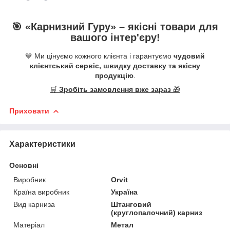
🎯 «
Карнизний Гуру
» –
якісні
товари для
вашого інтер'єру!
💙 Ми цінуємо кожного клієнта і гарантуємо
чудовий
клієнтський сервіс, швидку доставку та якісну
продукцію
.
🛒
Зробіть замовлення вже зараз
🎁
Приховати
Характеристики
Основні
Виробник
Orvit
Країна виробник
Україна
Вид карниза
Штанговий
(круглопалочний) карниз
Матеріал
Метал