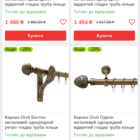
відкритий гладка труба кільце
відкритий гладка труба кільце
металеве Антик 25\19 мм 300
металеве Антик 25\19 мм 300
Готово до відправки
Готово до відправки
см (00-00010265)
см (00-00010257)
1 490
1 454
₴
₴
1 862,50 ₴
1 817,50 ₴
Купити
Купити
Акція
–20%
Акція
–20%
Карниз Orvit Бостон
Карниз Orvit Одеон
металевий однорядний
металевий однорядний
ретро гладка труба кільце
відкритий гладка труба кільце
металеве Антик 25 мм 300
металеве Антик 25 мм 300
Готово до відправки
Готово до відправки
см (00-00010273)
см (00-00010165)