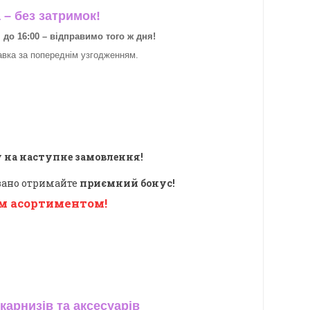
– без затримок!
о 16:00 – відправимо того ж дня!
авка за
попереднім узгодженням.
 на наступне замовлення!
овано отримайте
приємний бонус!
м асортиментом!
карнизів та аксесуарів