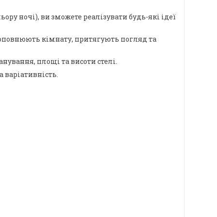
ору ночі), ви зможете реалізувати будь-які ідеї
о доповнюють кімнату, притягують погляд та
ування, площі та висоти стелі.
а варіативність.