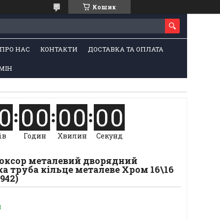
Кошик
ПРО НАС
КОНТАКТИ
ДОСТАВКА ТА ОПЛАТА
МІН
0
0
0
0
0
0
0
ів
Годин
Хвилин
Секунд
Люксор металевий дворядний
а труба кільце металеве Хром 16\16
942)
и