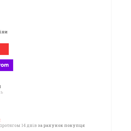
ціни
8
нь
протягом 14 днів
за рахунок покупця