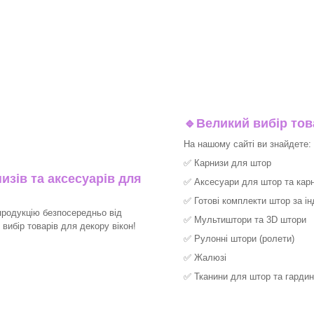
🔹
Великий вибір тов
На нашому сайті ви знайдете:
✅
Карнизи для штор
изів та аксесуарів для
✅
Аксесуари для штор та карн
✅
Готові комплекти штор за і
продукцію безпосередньо від
✅
Мультиштори та 3D штори
ибір товарів для декору вікон!​
✅
Рулонні штори (ролети)
✅
Жалюзі
✅
Тканини для штор та гардин