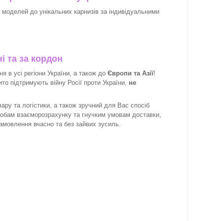
х моделей до унікальних карнизів за індивідуальними
і та за кордон
 в усі регіони України, а також до
Європи та Азії
!
рито підтримують війну Росії проти України,
не
ару та логістики, а також зручний для Вас спосіб
собам взаєморозрахунку та гнучким умовам доставки,
замовлення вчасно та без зайвих зусиль.