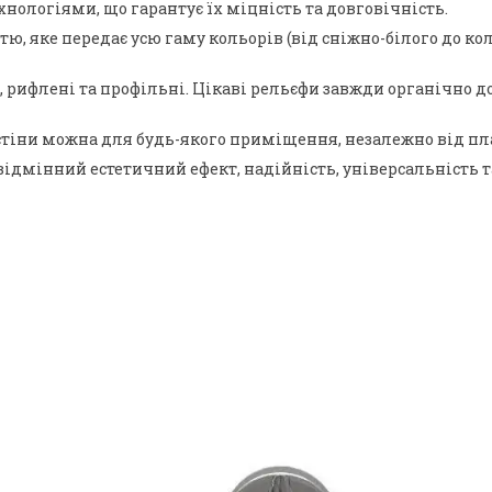
нологіями, що гарантує їх міцність та довговічність.
 яке передає усю гаму кольорів (від сніжно-білого до коль
ні, рифлені та профільні. Цікаві рельєфи завжди органічн
тіни можна для будь-якого приміщення, незалежно від план
відмінний естетичний ефект, надійність, універсальність т