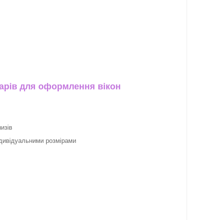
арів для оформлення вікон
изів
ндивідуальними розмірами