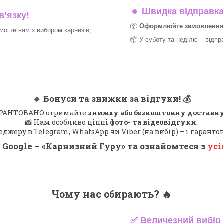
🔹
Швидка відправка 
в’язку!
📦
Оформлюйте замовлення д
могти вам з вибором карнизів,
📦 У суботу та неділю – відпр
🔹
Бонуси та знижки за відгуки!
💰
 ГАРАНТОВАНО отримайте
знижку або безкоштовну доставку
📸 Нам особливо цінні
фото- та відеовідгуки
.
еджеру в Telegram, WhatsApp чи Viber (на вибір) – і гарант
 Google – «
Карнизний Гуру
» та ознайомтеся з
усі
_______________________________
Чому нас обирають?
🔥
✅
Величезний вибір 