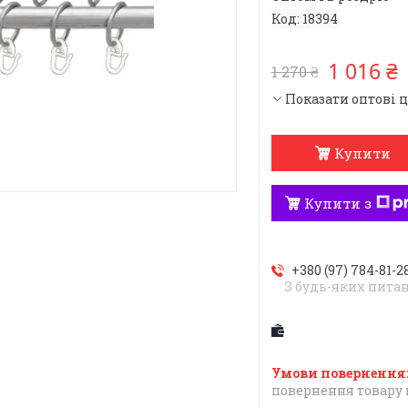
Код:
18394
1 016 ₴
1 270 ₴
Показати оптові 
Купити
Купити з
+380 (97) 784-81-2
З будь-яких пита
повернення товару 