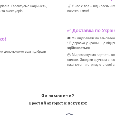
іалів. Гарантуємо надійність,
🛒
У нас є все – від класични
та аксесуарів!​
побажаннями!​
✅
Доставка по Україн
🚚 Ми відправляємо замовлення
ко!
❗ Відправка у країни, що відк
здійснюється
.
ми допоможемо вам підібрати
📦 Ми
розрахуємо вартість тов
оплати. Завдяки зручним спо
наші клієнти отримують свої 
_______________________________
Як замовити?
Простий алгоритм покупки: