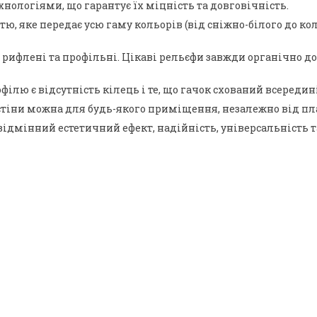
нологіями, що гарантує їх міцність та довговічність.
 яке передає усю гаму кольорів (від сніжно-білого до коль
ні, рифлені та профільні. Цікаві рельєфи завжди органічно
ю є відсутність кілець і те, що гачок схований всередині
тіни можна для будь-якого приміщення, незалежно від план
відмінний естетичний ефект, надійність, універсальність т