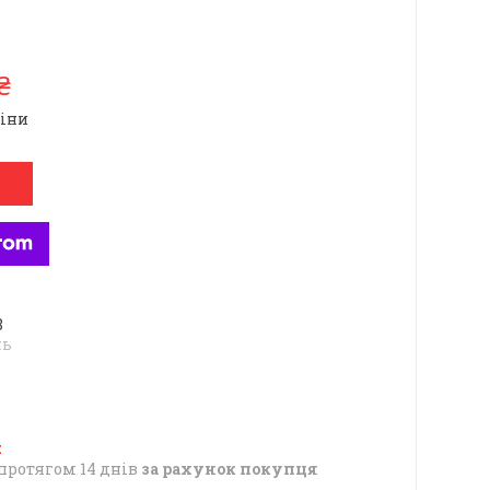
₴
ціни
8
нь
протягом 14 днів
за рахунок покупця