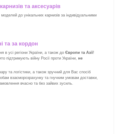
карнизів та аксесуарів
х моделей до унікальних карнизів за індивідуальними
і та за кордон
 в усі регіони України, а також до
Європи та Азії
!
рито підтримують війну Росії проти України,
не
ару та логістики, а також зручний для Вас спосіб
собам взаєморозрахунку та гнучким умовам доставки,
замовлення вчасно та без зайвих зусиль.