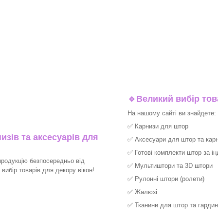
🔹
Великий вибір тов
На нашому сайті ви знайдете:
✅
Карнизи для штор
изів та аксесуарів для
✅
Аксесуари для штор та карн
✅
Готові комплекти штор за і
продукцію безпосередньо від
✅
Мультиштори та 3D штори
ибір товарів для декору вікон!​
✅
Рулонні штори (ролети)
✅
Жалюзі
✅
Тканини для штор та гардин