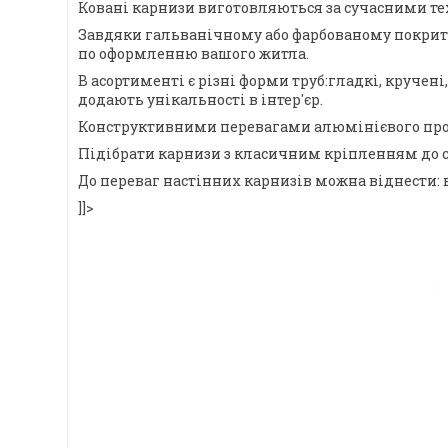
Ковані карнизи виготовляються за сучасними тех
Завдяки гальванічному або фарбованому покриттю,
по оформленню вашого житла.
В асортименті є різні форми труб:гладкі, круче
додають унікальності в інтер'єр.
Конструктивними перевагами алюмінієвого профіл
Підібрати карнизи з класичним кріпленням до с
До переваг настінних карнизів можна віднести: 
]]>