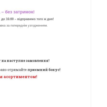
– без затримок!
о 16:00 – відправимо того ж дня!
авка за
попереднім узгодженням.
 на наступне замовлення!
овано отримайте
приємний бонус!
м асортиментом!