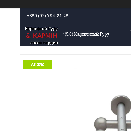
+380 (97) 784-81-28
⭐️(5.0) Карнизний Гуру
Акция