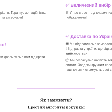
✅
Величезний вибір 
іалів. Гарантуємо надійність,
🛒
У нас є все – від класични
та аксесуарів!​
побажаннями!​
✅
Доставка по Україн
🚚 Ми відправляємо замовлення
ко!
❗ Відправка у країни, що відк
здійснюється
.
ми допоможемо вам підібрати
📦 Ми
розрахуємо вартість тов
оплати. Завдяки зручним спо
наші клієнти отримують свої 
_______________________________
Як замовити?
Простий алгоритм покупки: