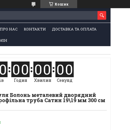
Кошик
ПРО НАС
КОНТАКТИ
ДОСТАВКА ТА ОПЛАТА
МІН
0
0
0
0
0
0
0
ів
Годин
Хвилин
Секунд
Куля Болонь металевий дворядний
офільна труба Сатин 19\19 мм 300 см
и