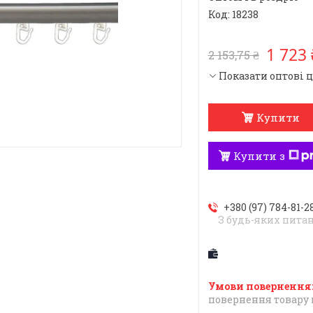
Код:
18238
1 723 
2 153,75 ₴
Показати оптові 
Купити
Купити з
+380 (97) 784-81-2
З будь-яких пита
повернення товару 