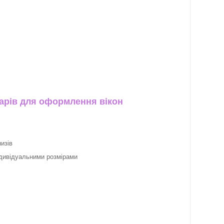
арів для оформлення вікон
изів
ндивідуальними розмірами