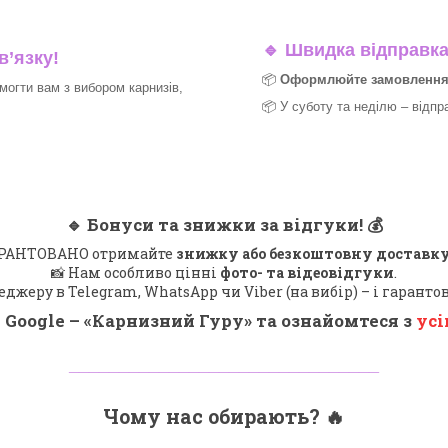
🔹
Швидка відправка 
в’язку!
📦
Оформлюйте замовлення д
могти вам з вибором карнизів,
📦 У суботу та неділю – відпр
🔹
Бонуси та знижки за відгуки!
💰
 ГАРАНТОВАНО отримайте
знижку або безкоштовну доставку
📸 Нам особливо цінні
фото- та відеовідгуки
.
еджеру в Telegram, WhatsApp чи Viber (на вибір) – і гарант
 Google – «
Карнизний Гуру
» та ознайомтеся з
усі
_______________________________
Чому нас обирають?
🔥