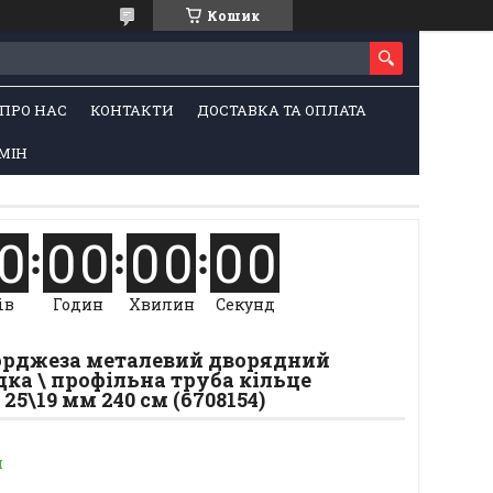
Кошик
ПРО НАС
КОНТАКТИ
ДОСТАВКА ТА ОПЛАТА
МІН
0
0
0
0
0
0
0
ів
Годин
Хвилин
Секунд
Борджеза металевий дворядний
ка \ профільна труба кільце
25\19 мм 240 см (6708154)
и