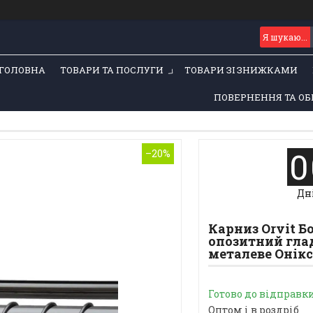
ГОЛОВНА
ТОВАРИ ТА ПОСЛУГИ
ТОВАРИ ЗІ ЗНИЖКАМИ
ПОВЕРНЕННЯ ТА ОБ
0
–20%
Дн
Карниз Orvit 
опозитний глад
металеве Онікс 
Готово до відправк
Оптом і в роздріб