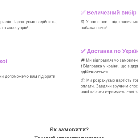
✅
Величезний вибір 
іалів. Гарантуємо надійність,
🛒
У нас є все – від класични
та аксесуарів!​
побажаннями!​
✅
Доставка по Україн
🚚 Ми відправляємо замовлення
ко!
❗ Відправка у країни, що відк
здійснюється
.
ми допоможемо вам підібрати
📦 Ми
розрахуємо вартість тов
оплати. Завдяки зручним спо
наші клієнти отримують свої 
_______________________________
Як замовити?