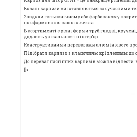
Карниз для штор Orvit – це найкраще рішення дл
Ковані карнизи виготовляються за сучасними тех
Завдяки гальванічному або фарбованому покриттю,
по оформленню вашого житла.
В асортименті є різні форми труб:гладкі, круче
додають унікальності в інтер'єр.
Конструктивними перевагами алюмінієвого профіл
Підібрати карнизи з класичним кріпленням до с
До переваг настінних карнизів можна віднести: 
]]>