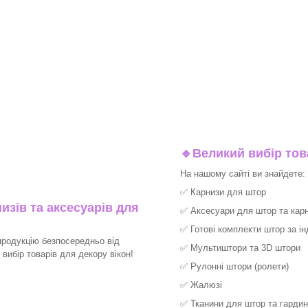
🔹
Великий вибір тов
На нашому сайті ви знайдете:
✅
Карнизи для штор
изів та аксесуарів для
✅
Аксесуари для штор та карн
✅
Готові комплекти штор за і
продукцію безпосередньо від
✅
Мультиштори та 3D штори
ибір товарів для декору вікон!​
✅
Рулонні штори (ролети)
✅
Жалюзі
✅
Тканини для штор та гардин