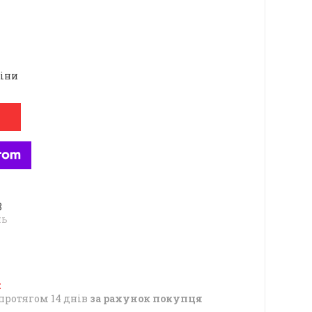
ціни
8
нь
протягом 14 днів
за рахунок покупця