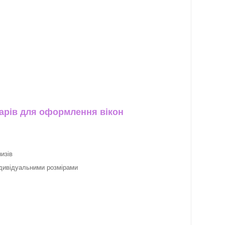
арів для оформлення вікон
изів
ндивідуальними розмірами