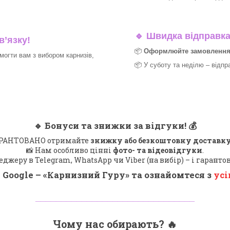
🔹
Швидка відправка 
в’язку!
📦
Оформлюйте замовлення д
могти вам з вибором карнизів,
📦 У суботу та неділю – відпр
🔹
Бонуси та знижки за відгуки!
💰
 ГАРАНТОВАНО отримайте
знижку або безкоштовну доставку
📸 Нам особливо цінні
фото- та відеовідгуки
.
еджеру в Telegram, WhatsApp чи Viber (на вибір) – і гарант
 Google – «
Карнизний Гуру
» та ознайомтеся з
усі
_______________________________
Чому нас обирають?
🔥