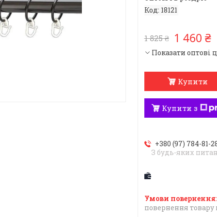
Код:
18121
1 460 ₴
1 825 ₴
Показати оптові 
Купити
Купити з
+380 (97) 784-81-2
З будь-яких пита
повернення товару 