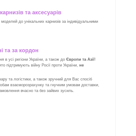
карнизів та аксесуарів
х моделей до унікальних карнизів за індивідуальними
і та за кордон
 в усі регіони України, а також до
Європи та Азії
!
рито підтримують війну Росії проти України,
не
ару та логістики, а також зручний для Вас спосіб
собам взаєморозрахунку та гнучким умовам доставки,
замовлення вчасно та без зайвих зусиль.