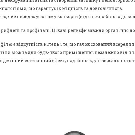
я декорування вікна та створення затишку і неповторного с
нологіями, що гарантує їх міцність та довговічність.
 яке передає усю гаму кольорів (від сніжно-білого до коль
ні, рифлені та профільні. Цікаві рельєфи завжди органічно
ю є відсутність кілець і те, що гачок схований всередині
тіни можна для будь-якого приміщення, незалежно від план
відмінний естетичний ефект, надійність, універсальність т