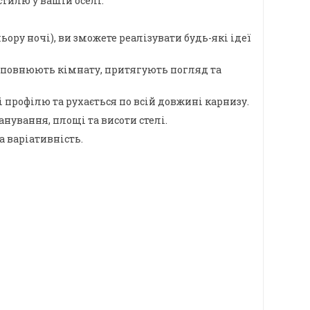
тилю у вашій оселі.
ору ночі), ви зможете реалізувати будь-які ідеї
 доповнюють кімнату, притягують погляд та
 профілю та рухається по всій довжині карнизу.
ування, площі та висоти стелі.
а варіативність.