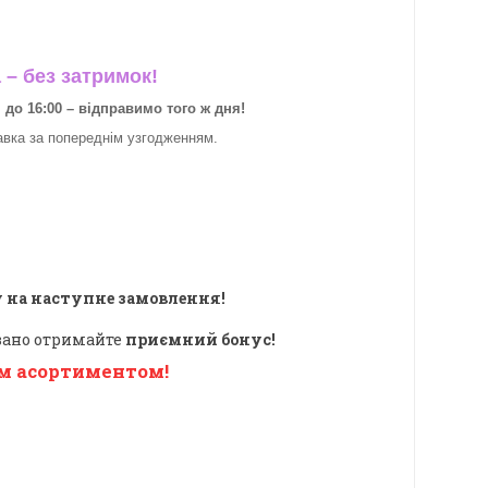
– без затримок!
о 16:00 – відправимо того ж дня!
авка за
попереднім узгодженням.
 на наступне замовлення!
овано отримайте
приємний бонус!
м асортиментом!