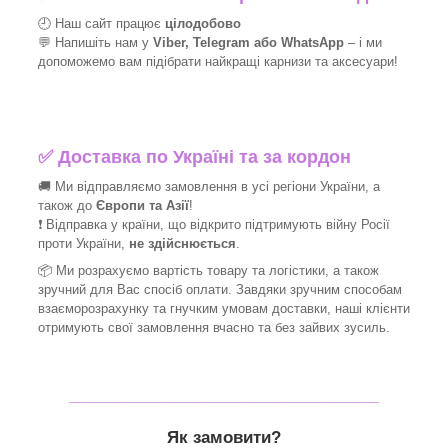
🕘 Наш сайт працює
цілодобово
💬 Напишіть нам у
Viber, Telegram або WhatsApp
–
і
ми
допоможемо вам підібрати найкращі
карнизи та аксесуари!
✅
Доставка по Україні та за кордон
🚚 Ми відправляємо замовлення в усі регіони України, а
також до
Європи та Азії
!
❗ Відправка у країни, що відкрито підтримують війну Росії
проти України,
не здійснюється
.
📦 Ми
розрахуємо вартість товару та логістики, а також
зручний для Вас спосіб оплати. Завдяки зручним способам
взаєморозрахунку та гнучким умовам доставки, наші клієнти
отримують свої замовлення вчасно та без зайвих зусиль.
_______________________________
Як замовити?