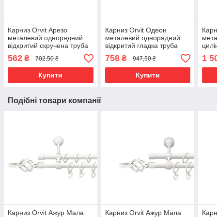
Карниз Orvit Арезо
Карниз Orvit Одеон
Карн
металевий однорядний
металевий однорядний
мета
відкритий скручена труба
відкритий гладка труба
цилі
кільце металеве Антик 16
кільце металеве
труб
562
758
1 5
₴
₴
702,50 ₴
947,50 ₴
мм 160 см (00-00022281)
Нержавіюча Сталь 19 мм
Золо
240 см (00-00015976)
см (
Купити
Купити
Подібні товари компанії
Карниз Orvit Ажур Мала
Карниз Orvit Ажур Мала
Карн