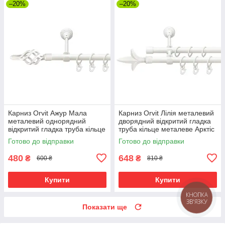
–20%
–20%
Карниз Orvit Ажур Мала
Карниз Orvit Лілія металевий
металевий однорядний
дворядний відкритий гладка
відкритий гладка труба кільце
труба кільце металеве Арктіс
металеве Арктіс 16 мм 120
16\16 мм 120 см (00-
Готово до відправки
Готово до відправки
см (00-00021337)
00021382)
480
648
₴
₴
600 ₴
810 ₴
Купити
Купити
КНОПКА
ЗВ'ЯЗКУ
Показати ще