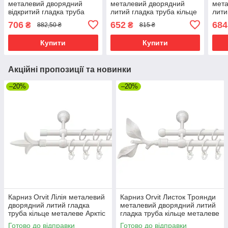
металевий дворядний
металевий дворядний
мета
відкритий гладка труба
литий гладка труба кільце
лити
кільце металеве Арктіс
металеве Арктіс 16\16 мм
мета
706
652
684
₴
₴
882,50 ₴
815 ₴
16\16 мм 120 см (00-
120 см (00-00019205)
16\1
00021362)
0001
Купити
Купити
Акційні пропозиції та новинки
–20%
–20%
Карниз Orvit Лілія металевий
Карниз Orvit Листок Троянди
дворядний литий гладка
металевий дворядний литий
труба кільце металеве Арктіс
гладка труба кільце металеве
16\16 мм 120 см (00-
Арктіс 16\16 мм 120 см (00-
Готово до відправки
Готово до відправки