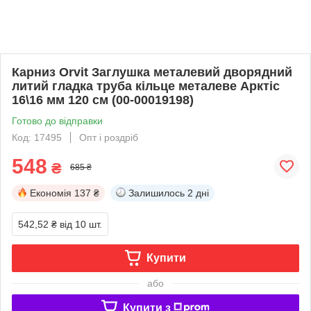
Карниз Orvit Заглушка металевий дворядний
литий гладка труба кільце металеве Арктіс
16\16 мм 120 см (00-00019198)
Готово до відправки
Код: 17495
Опт і роздріб
548
₴
685 ₴
Економія
137 ₴
Залишилось
2 дні
542,52 ₴
від 10 шт.
Купити
або
Купити з