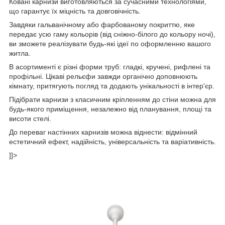
Ковані карнизи виготовляються за сучасними технологіями,
що гарантує їх міцність та довговічність.
Завдяки гальванічному або фарбованому покриттю, яке
передає усю гаму кольорів (від сніжно-білого до кольору ночі),
ви зможете реалізувати будь-які ідеї по оформленню вашого
житла.
В асортименті є різні форми труб: гладкі, кручені, рифлені та
профільні. Цікаві рельєфи завжди органічно доповнюють
кімнату, притягують погляд та додають унікальності в інтер'єр.
Підібрати карнизи з класичним кріпленням до стіни можна для
будь-якого приміщення, незалежно від планування, площі та
висоти стелі.
До переваг настінних карнизів можна віднести: відмінний
естетичний ефект, надійність, універсальність та варіативність.
]]>