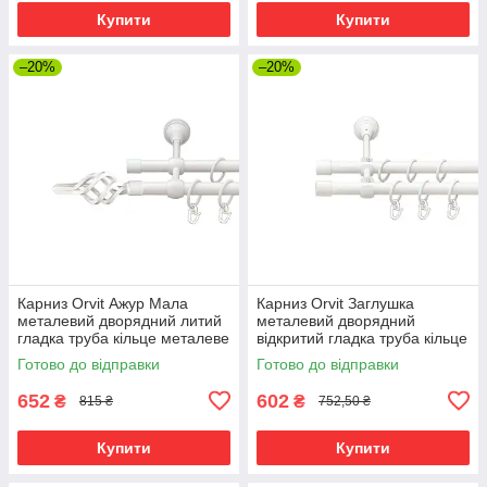
Купити
Купити
–20%
–20%
Карниз Orvit Ажур Мала
Карниз Orvit Заглушка
металевий дворядний литий
металевий дворядний
гладка труба кільце металеве
відкритий гладка труба кільце
Арктіс 16\16 мм 120 см (00-
металеве Арктіс 16\16 мм
Готово до відправки
Готово до відправки
00019205)
120 см (00-00021372)
652
602
₴
₴
815 ₴
752,50 ₴
Купити
Купити