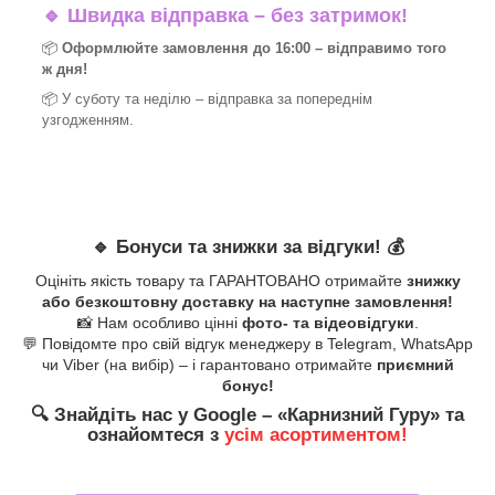
🔹
Швидка відправка – без затримок!
📦
Оформлюйте замовлення до 16:00 – відправимо того
ж дня!
📦 У суботу та неділю – відправка за
попереднім
узгодженням.
🔹
Бонуси та знижки за відгуки!
💰
Оцініть якість товару та ГАРАНТОВАНО отримайте
знижку
або безкоштовну доставку на наступне замовлення!
📸 Нам особливо цінні
фото- та відеовідгуки
.
💬 Повідомте про свій відгук менеджеру в Telegram, WhatsApp
чи Viber (на вибір) – і гарантовано отримайте
приємний
бонус!
🔍
Знайдіть нас у Google – «
Карнизний Гуру
» та
ознайомтеся з
усім асортиментом!
_______________________________