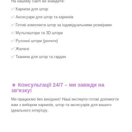
На нашому сайті ви знайдете:
✅
Карнизи для штор
✅
Аксесуари для штор та карнизів
✅
Готові комплекти штор за індивідуальними розмірами
✅
Мультиштори та 3D штори
✅
Рулонні штори (ролети)
✅
Жалюзі
✅
Тканини для штор та гардин
🔹 Консультації 24/7 – ми завжди на
зв’язку!
Ми працюємо без вихідних! Наші експерти готові допомогти
вам з вибором карнизів, штор та аксесуарів для вашого
ідеального інтер'єру.