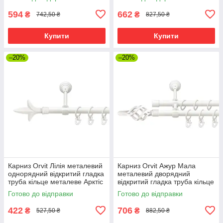
00012358)
00012349)
594
662
₴
₴
742,50 ₴
827,50 ₴
Купити
Купити
–20%
–20%
Карниз Orvit Лілія металевий
Карниз Orvit Ажур Мала
однорядний відкритий гладка
металевий дворядний
труба кільце металеве Арктіс
відкритий гладка труба кільце
16 мм 120 см (00-00021357)
металеве Арктіс 16\16 мм
Готово до відправки
Готово до відправки
120 см (00-00021362)
422
706
₴
₴
527,50 ₴
882,50 ₴