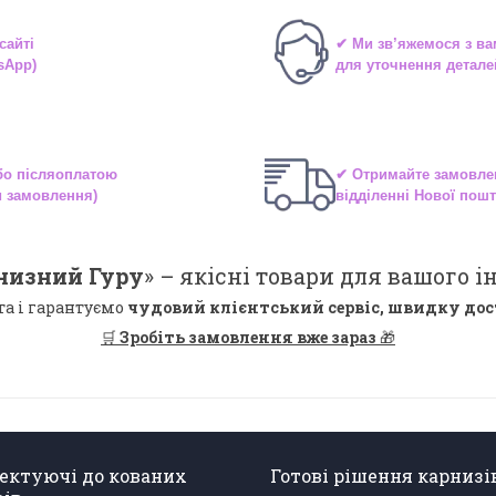
сайті
✔ Ми зв’яжемося з в
sApp)
для уточнення детале
або
післяоплатою
✔ Отримайте замовле
и замовлення)
відділенні
Нової пошт
низний Гуру
» –
якісні
товари для вашого ін
та і гарантуємо
чудовий клієнтський сервіс, швидку дос
🛒
Зробіть замовлення вже зараз
🎁
ектуючі до кованих
Готові рішення карнизі