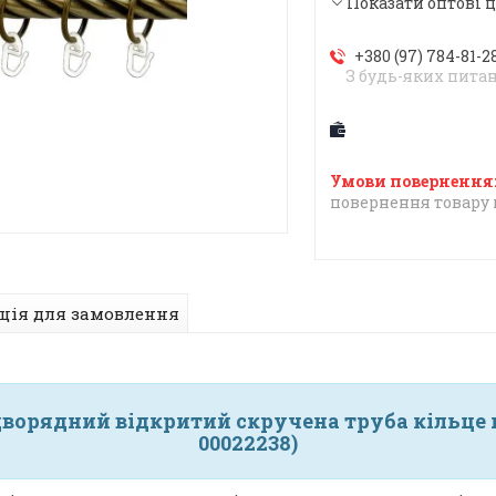
Показати оптові 
+380 (97) 784-81-2
З будь-яких пита
повернення товару 
ція для замовлення
ворядний відкритий скручена труба кільце м
00022238)