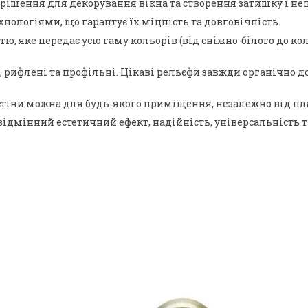
рішення для декорування вікна та створення затишку і неп
нологіями, що гарантує їх міцність та довговічність.
 яке передає усю гаму кольорів (від сніжно-білого до коль
ні, рифлені та профільні. Цікаві рельєфи завжди органічн
тіни можна для будь-якого приміщення, незалежно від план
відмінний естетичний ефект, надійність, універсальність т