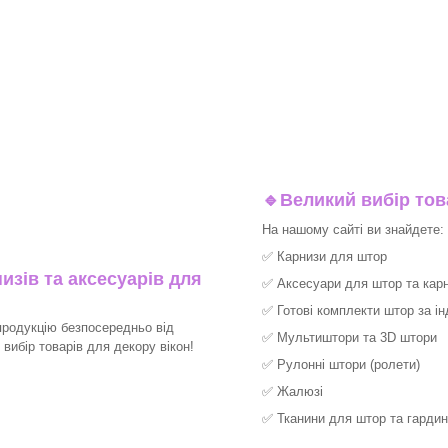
🔹
Великий вибір тов
На нашому сайті ви знайдете:
✅
Карнизи для штор
изів та аксесуарів для
✅
Аксесуари для штор та карн
✅
Готові комплекти штор за і
продукцію безпосередньо від
✅
Мультиштори та 3D штори
ибір товарів для декору вікон!​
✅
Рулонні штори (ролети)
✅
Жалюзі
✅
Тканини для штор та гардин