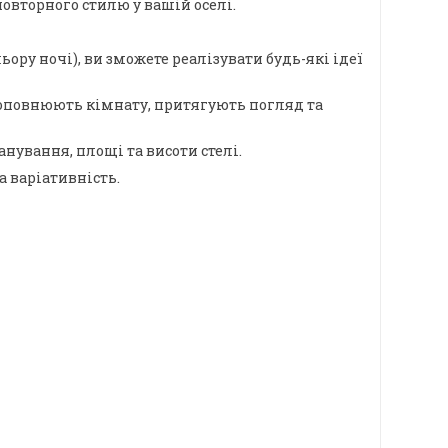
овторного стилю у вашій оселі.
ору ночі), ви зможете реалізувати будь-які ідеї
о доповнюють кімнату, притягують погляд та
ування, площі та висоти стелі.
а варіативність.