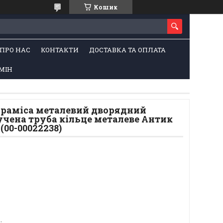
Кошик
ПРО НАС
КОНТАКТИ
ДОСТАВКА ТА ОПЛАТА
МІН
Піраміса металевий дворядний
учена труба кільце металеве Антик
 (00-00022238)