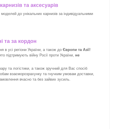
карнизів та аксесуарів
х моделей до унікальних карнизів за індивідуальними
і та за кордон
 в усі регіони України, а також до
Європи та Азії
!
рито підтримують війну Росії проти України,
не
ару та логістики, а також зручний для Вас спосіб
собам взаєморозрахунку та гнучким умовам доставки,
замовлення вчасно та без зайвих зусиль.