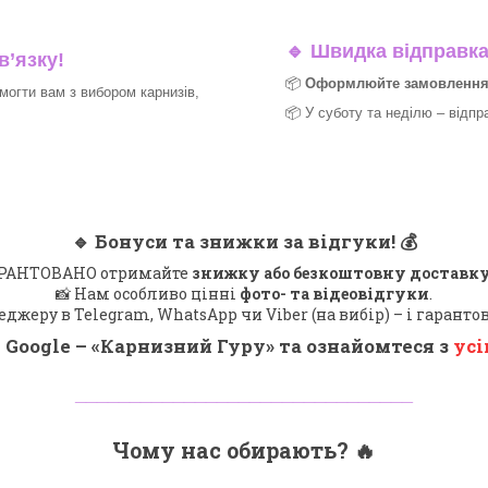
🔹
Швидка відправка 
в’язку!
📦
Оформлюйте замовлення д
могти вам з вибором карнизів,
📦 У суботу та неділю – відпр
🔹
Бонуси та знижки за відгуки!
💰
 ГАРАНТОВАНО отримайте
знижку або безкоштовну доставку
📸 Нам особливо цінні
фото- та відеовідгуки
.
еджеру в Telegram, WhatsApp чи Viber (на вибір) – і гарант
 Google – «
Карнизний Гуру
» та ознайомтеся з
усі
_______________________________
Чому нас обирають?
🔥