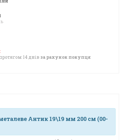
ціни
8
нь
протягом 14 днів
за рахунок покупця
еталеве Антик 19\19 мм 200 см (00-