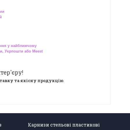
ами
й
ння у найближчому
и, Укрпошти або Meest
тер'єру!
тавку та якісну продукцію
.
в
Карнизи стельові пластикові