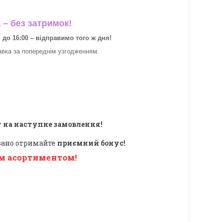
– без затримок!
о 16:00 – відправимо того ж дня!
авка за
попереднім узгодженням.
 на наступне замовлення!
овано отримайте
приємний бонус!
м асортиментом!