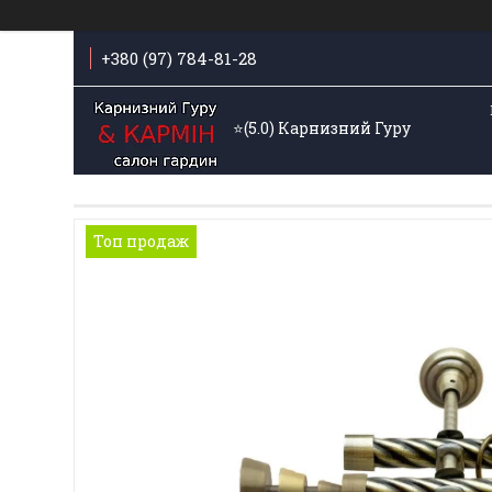
+380 (97) 784-81-28
⭐️(5.0) Карнизний Гуру
Топ продаж