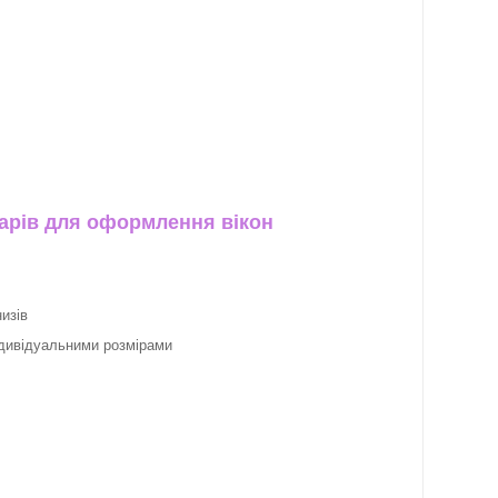
арів для оформлення вікон
изів
ндивідуальними розмірами