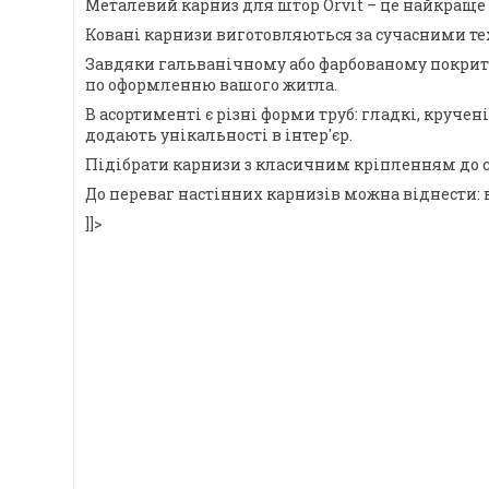
Металевий карниз для штор Orvit – це найкраще 
Ковані карнизи виготовляються за сучасними тех
Завдяки гальванічному або фарбованому покриттю,
по оформленню вашого житла.
В асортименті є різні форми труб: гладкі, круче
додають унікальності в інтер'єр.
Підібрати карнизи з класичним кріпленням до с
До переваг настінних карнизів можна віднести: 
]]>