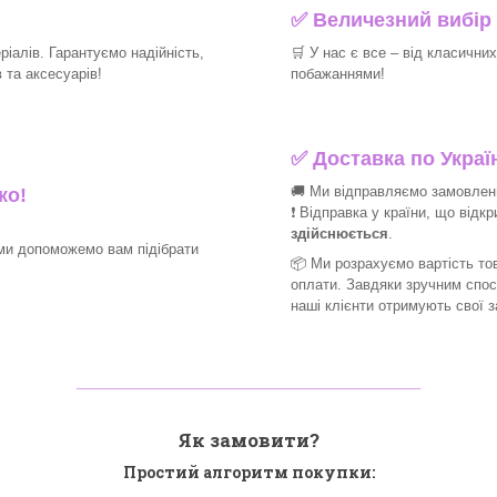
✅
Величезний вибір 
іалів. Гарантуємо надійність,
🛒
У нас є все – від класични
та аксесуарів!​
побажаннями!​
✅
Доставка по Україн
🚚 Ми відправляємо замовлення
ко!
❗ Відправка у країни, що відк
здійснюється
.
ми допоможемо вам підібрати
📦 Ми
розрахуємо вартість тов
оплати. Завдяки зручним спо
наші клієнти отримують свої 
_______________________________
Як замовити?
Простий алгоритм покупки: