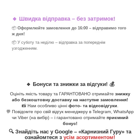
🔹
Швидка відправка – без затримок!
📦
Оформлюйте замовлення до 16:00 – відправимо того
ж дня!
📦 У суботу та неділю – відправка за
попереднім
узгодженням.
🔹
Бонуси та знижки за відгуки!
💰
Оцініть якість товару та ГАРАНТОВАНО отримайте
знижку
або безкоштовну доставку на наступне замовлення!
📸 Нам особливо цінні
фото- та відеовідгуки
.
💬 Повідомте про свій відгук менеджеру в Telegram, WhatsApp
чи Viber (на вибір) – і гарантовано отримайте
приємний
бонус!
🔍
Знайдіть нас у Google – «
Карнизний Гуру
» та
ознайомтеся з
усім асортиментом!