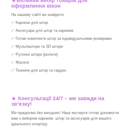
🔹
Великий вибір товарів для
оформлення вікон
На нашому сайті ви знайдете:
✅
Карнизи для штор
✅
Аксесуари для штор та карнизів
✅
Готові комплекти штор за індивідуальними розмірами
✅
Мультиштори та 3D штори
✅
Рулонні штори (ролети)
✅
Жалюзі
✅
Тканини для штор та гардин
🔹 Консультації 24/7 – ми завжди на
зв’язку!
Ми працюємо без вихідних! Наші експерти готові допомогти
вам з вибором карнизів, штор та аксесуарів для вашого
ідеального інтер'єру.​