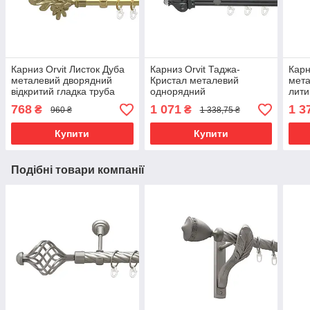
Карниз Orvit Листок Дуба
Карниз Orvit Таджа-
Карн
металевий дворядний
Кристал металевий
мета
відкритий гладка труба
однорядний
лити
кільце металеве Золото
циліндр+профіль (16 см)
фасо
768
1 071
1 3
₴
₴
960 ₴
1 338,75 ₴
16\16 мм 160 см (00-
профільна труба Онікс 19
19\1
00014223)
мм 300 см (6678616)
0000
Купити
Купити
Подібні товари компанії