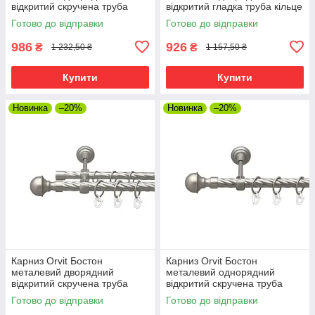
відкритий скручена труба
відкритий гладка труба кільце
кільце металеве Сатин 19\19
металеве Сатин 19\19 мм
Готово до відправки
Готово до відправки
мм 160 см (00-00023190)
160 см (00-00015328)
986
926
₴
₴
1 232,50 ₴
1 157,50 ₴
Купити
Купити
Новинка
–20%
Новинка
–20%
Карниз Orvit Бостон
Карниз Orvit Бостон
металевий дворядний
металевий однорядний
відкритий скручена труба
відкритий скручена труба
кільце металеве Сатин 19\16
кільце металеве Сатин 19 мм
Готово до відправки
Готово до відправки
мм 160 см (00-00023090)
160 см (00-00022990)