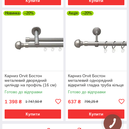
Купити
Купити
Новинка
–20%
Акція
–20%
Карниз Orvit Бостон
Карниз Orvit Бостон
металевий дворядний
металевий однорядний
циліндр на профіль (16 см)
відкритий гладка труба кільце
профільна труба Сатин 19\19
металеве Сатин 19 мм 160
Готово до відправки
Готово до відправки
мм 160 см (00-00015372)
см (00-00015196)
1 398
637
₴
₴
1 747,50 ₴
796,25 ₴
Купити
Купити