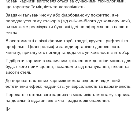
Ковані карнизи виготовляються за сучасними технологіями,
що гарантує їх міцність та довговічність.
Завдяки гальванічному або фарбованому покриттю, яке
передає усю гаму кольорів (від сніжно-білого до кольору ночі),
ви зможете реалізувати будь-які ідеї по оформленню вашого
житла.
В асортименті є різні форми труб: гладкі, кручені, рифлені та
профільні. Цікаві рельєфи завжди органічно доповнюють
кімнату, притягують погляд та додають унікальності в інтер'єр.
Підібрати карнизи з класичним кріпленням до стіни можна для
будь-якого приміщення, незалежно від планування, площі та
висоти стелі.
До переваг настінних карнизів можна віднести: відмінний
естетичний ефект, надійність, універсальність та варіативність.
Перевагою стельового карниза є можливість монтажу карниза
на довільній відстані від вікна і радіаторів опалення.
]]>