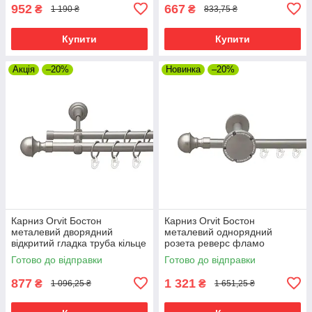
952
667
₴
₴
1 190 ₴
833,75 ₴
Купити
Купити
Акція
–20%
Новинка
–20%
Карниз Orvit Бостон
Карниз Orvit Бостон
металевий дворядний
металевий однорядний
відкритий гладка труба кільце
розета реверс фламо
металеве Сатин 19\16 мм
профільна труба Сатин 19
Готово до відправки
Готово до відправки
160 см (00-00013688)
мм 160 см (00-00015242)
877
1 321
₴
₴
1 096,25 ₴
1 651,25 ₴