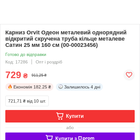
Карниз Orvit Одеон металевий однорядний
відкритий скручена труба кільце металеве
Сатин 25 мм 160 см (00-00023456)
Готово до відправки
Код: 17286
Опт і роздріб
729
₴
911,25 ₴
Економія
182.25 ₴
Залишилось
4 дні
721,71 ₴
від 10 шт.
Купити
або
Купити з