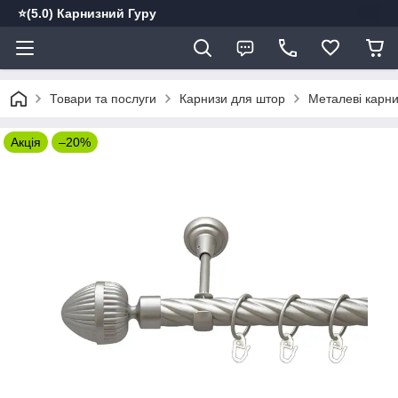
⭐️(5.0) Карнизний Гуру
Товари та послуги
Карнизи для штор
Металеві карн
Акція
–20%