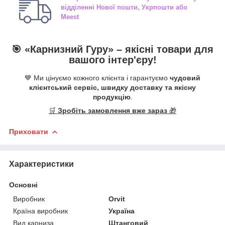
відділенні
Нової пошти, Укрпошти або
Meest
🎯 «
Карнизний Гуру
» –
якісні
товари для
вашого інтер'єру!
💙 Ми цінуємо кожного клієнта і гарантуємо
чудовий
клієнтський сервіс, швидку доставку та якісну
продукцію
.
🛒
Зробіть замовлення вже зараз
🎁
Приховати
Характеристики
Основні
Виробник
Orvit
Країна виробник
Україна
Вид карниза
Штанговий