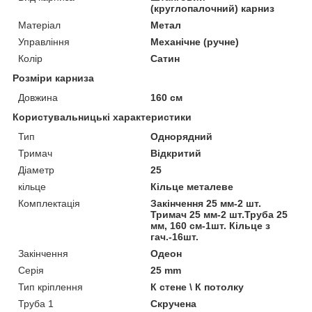
(круглопалочний) карниз
Матеріал
Метал
Управління
Механічне (ручне)
Колір
Сатин
Розміри карниза
Довжина
160 см
Користувальницькі характеристики
Тип
Однорядний
Тримач
Відкритий
Діаметр
25
кільце
Кільце металеве
Комплектація
Закінчення 25 мм-2 шт.
Тримач 25 мм-2 шт.Труба 25
мм, 160 см-1шт. Кільце з
гач.-16шт.
Закінчення
Одеон
Серія
25 mm
Тип кріплення
К стене \ К потолку
Труба 1
Скручена