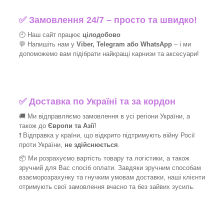
✅
Замовлення 24/7 – просто та швидко!
🕘 Наш сайт працює
цілодобово
💬 Напишіть нам у
Viber, Telegram або WhatsApp
–
і
ми
допоможемо вам підібрати найкращі
карнизи та аксесуари!
✅
Доставка по Україні та за кордон
🚚 Ми відправляємо замовлення в усі регіони України, а
також до
Європи та Азії
!
❗ Відправка у країни, що відкрито підтримують війну Росії
проти України,
не здійснюється
.
📦 Ми
розрахуємо вартість товару та логістики, а також
зручний для Вас спосіб оплати. Завдяки зручним способам
взаєморозрахунку та гнучким умовам доставки, наші клієнти
отримують свої замовлення вчасно та без зайвих зусиль.
_______________________________