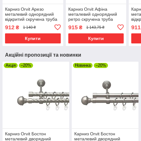
Карниз Orvit Арезо
Карниз Orvit Афіна
Карн
металевий однорядний
металевий однорядний
мет
відкритий скручена труба
ретро скручена труба
відк
кільце металеве Сатин 25
кільце металеве Сатин 25
кіль
912
915
911
₴
₴
1 140 ₴
1 143,75 ₴
мм 240 см (00-00023386)
мм 160 см (00-00011363)
мм 2
Купити
Купити
Акційні пропозиції та новинки
Акція
–20%
Новинка
–20%
Карниз Orvit Бостон
Карниз Orvit Бостон
металевий дворядний
металевий дворядний