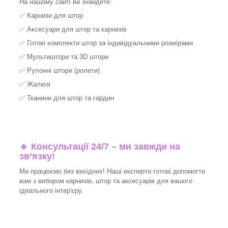
На нашому сайті ви знайдете:
✅
Карнизи для штор
✅
Аксесуари для штор та карнизів
✅
Готові комплекти штор за індивідуальними розмірами
✅
Мультиштори та 3D штори
✅
Рулонні штори (ролети)
✅
Жалюзі
✅
Тканини для штор та гардин
🔹 Консультації 24/7 – ми завжди на
зв’язку!
Ми працюємо без вихідних! Наші експерти готові допомогти
вам з вибором карнизів, штор та аксесуарів для вашого
ідеального інтер'єру.