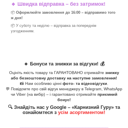
🔹
Швидка відправка – без затримок!
📦
Оформлюйте замовлення до 16:00 – відправимо того
ж дня!
📦 У суботу та неділю – відправка за
попереднім
узгодженням.
🔹
Бонуси та знижки за відгуки!
💰
Оцініть якість товару та ГАРАНТОВАНО отримайте
знижку
або безкоштовну доставку на наступне замовлення!
📸 Нам особливо цінні
фото- та відеовідгуки
.
💬 Повідомте про свій відгук менеджеру в Telegram, WhatsApp
чи Viber (на вибір) – і гарантовано отримайте
приємний
бонус!
🔍
Знайдіть нас у Google – «
Карнизний Гуру
» та
ознайомтеся з
усім асортиментом!
_______________________________