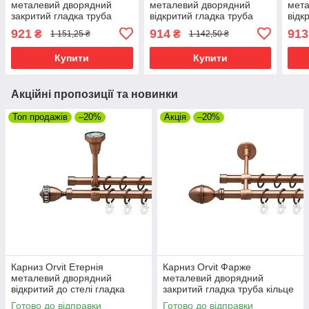
металевий дворядний
металевий дворядний
мета
закритий гладка труба
відкритий гладка труба
відк
кільце металеве Мідь
кільце металеве Мідь
кіль
921
914
913
₴
₴
1 151,25 ₴
1 142,50 ₴
19\16 мм 200 см (00-
25\16 мм 160 см (00-
16\1
00011984)
00012551)
0002
Купити
Купити
Акційні пропозиції та новинки
Топ продажів
–20%
Акція
–20%
Карниз Orvit Етернія
Карниз Orvit Фарже
металевий дворядний
металевий дворядний
відкритий до стелі гладка
закритий гладка труба кільце
труба кільце металеве Мідь
металеве Мідь 16\16 мм 120
Готово до відправки
Готово до відправки