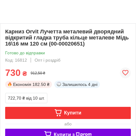
Карниз Orvit Лучетта металевий дворядний
відкритий гладка труба кільце металеве Мідь
16\16 мм 120 см (00-00020651)
Готово до відправки
Код: 16812
Опт і роздріб
730
₴
912,50 ₴
Економія
182.50 ₴
Залишилось
4 дні
722,70 ₴
від 10 шт.
Купити
або
Купити з