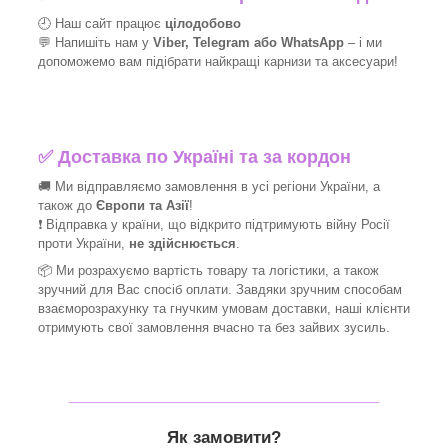
🕘 Наш сайт працює
цілодобово
💬 Напишіть нам у
Viber, Telegram або WhatsApp
–
і
ми
допоможемо вам підібрати найкращі
карнизи та аксесуари!
✅
Доставка по Україні та за кордон
🚚 Ми відправляємо замовлення в усі регіони України, а
також до
Європи та Азії
!
❗ Відправка у країни, що відкрито підтримують війну Росії
проти України,
не здійснюється
.
📦 Ми
розрахуємо вартість товару та логістики, а також
зручний для Вас спосіб оплати. Завдяки зручним способам
взаєморозрахунку та гнучким умовам доставки, наші клієнти
отримують свої замовлення вчасно та без зайвих зусиль.
_______________________________
Як замовити?