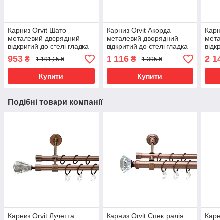
Карниз Orvit Шато
Карниз Orvit Акорда
Карн
металевий дворядний
металевий дворядний
мета
відкритий до стелі гладка
відкритий до стелі гладка
відк
труба кільце металеве
труба кільце металеве
кіль
953
1 116
2 1
₴
₴
1 191,25 ₴
1 395 ₴
Сатин 25\16 мм 160 см
Антик 25\19 мм 200 см
Онік
(00-00023852)
(00-00025633)
(670
Купити
Купити
Подібні товари компанії
Карниз Orvit Лучетта
Карниз Orvit Спектралія
Карн