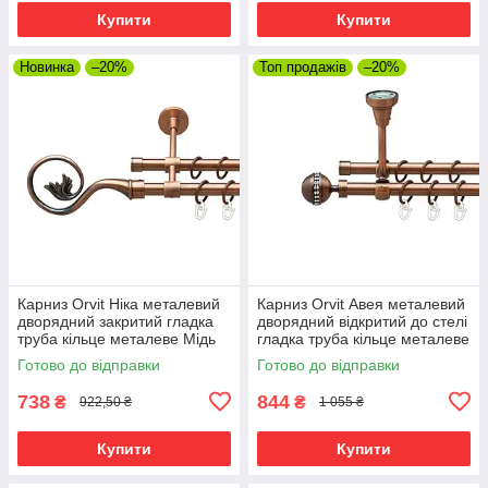
Купити
Купити
Новинка
–20%
Топ продажів
–20%
Карниз Orvit Ніка металевий
Карниз Orvit Авея металевий
дворядний закритий гладка
дворядний відкритий до стелі
труба кільце металеве Мідь
гладка труба кільце металеве
16\16 мм 120 см (00-
Мідь 16\16 мм 120 см (00-
Готово до відправки
Готово до відправки
00019915)
00020021)
738
844
₴
₴
922,50 ₴
1 055 ₴
Купити
Купити