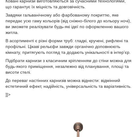
Ковані карнизи виготовляються за сучасними технологіями,
що гарантує їх міцність та довговічність.
Завдяки гальванічному або фарбованому покриттю, яке
передає усю гаму кольорів (від сніжно-білого до кольору ночі),
ви зможете реалізувати будь-які ідеї по оформленню вашого
житла.
В асортименті є різні форми труб: гладкі, кручені, рифлені та
профільні. Цікаві рельєфи завжди органічно доповнюють
кімнату, притягують погляд та додають унікальності в інтер'єр.
Підібрати карнизи з класичним кріпленням до стіни можна для
будь-якого приміщення, незалежно від планування, площі та
висоти стелі.
До переваг настінних карнизів можна віднести: відмінний
естетичний ефект, надійність, універсальність та варіативність.
]]>