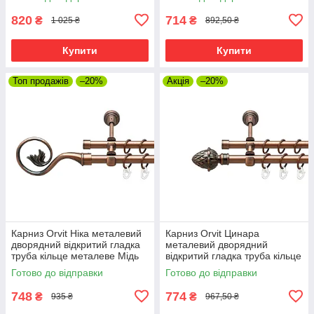
16\16 мм 120 см (00-
см (00-00019999)
00020098)
820
714
₴
₴
1 025 ₴
892,50 ₴
Купити
Купити
Топ продажів
–20%
Акція
–20%
Карниз Orvit Ніка металевий
Карниз Orvit Цинара
дворядний відкритий гладка
металевий дворядний
труба кільце металеве Мідь
відкритий гладка труба кільце
16\16 мм 120 см (00-
металеве Мідь 16\16 мм 120
Готово до відправки
Готово до відправки
00020672)
см (00-00020770)
748
774
₴
₴
935 ₴
967,50 ₴