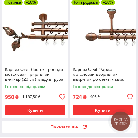
Новинка
–20%
Топ продажів
–20%
Карниз Orvit Листок Троянди
Карниз Orvit Фарже
металевий трирядний
металевий дворядний
циліндр (20 см) гладка труба
відкритий до стелі гладка
кільце металеве Мідь
труба кільце металеве Мідь
Готово до відправки
Готово до відправки
16\16\16 мм 120 см (00-
16\16 мм 120 см (00-
00020385)
00020245)
950
724
₴
₴
1 187,50 ₴
905 ₴
Купити
Купити
КНОПКА
ЗВ'ЯЗКУ
Показати ще