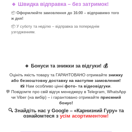
🔹
Швидка відправка – без затримок!
📦
Оформлюйте замовлення до 16:00 – відправимо того
ж дня!
📦 У суботу та неділю – відправка за
попереднім
узгодженням.
🔹
Бонуси та знижки за відгуки!
💰
Оцініть якість товару та ГАРАНТОВАНО отримайте
знижку
або безкоштовну доставку на наступне замовлення!
📸 Нам особливо цінні
фото- та відеовідгуки
.
💬 Повідомте про свій відгук менеджеру в Telegram, WhatsApp
чи Viber (на вибір) – і гарантовано отримайте
приємний
бонус!
🔍
Знайдіть нас у Google – «
Карнизний Гуру
» та
ознайомтеся з
усім асортиментом!
_______________________________