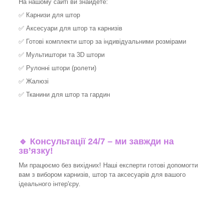
На нашому сайті ви знайдете:
✅
Карнизи для штор
✅
Аксесуари для штор та карнизів
✅
Готові комплекти штор за індивідуальними розмірами
✅
Мультиштори та 3D штори
✅
Рулонні штори (ролети)
✅
Жалюзі
✅
Тканини для штор та гардин
🔹 Консультації 24/7 – ми завжди на
зв’язку!
Ми працюємо без вихідних! Наші експерти готові допомогти
вам з вибором карнизів, штор та аксесуарів для вашого
ідеального інтер'єру.