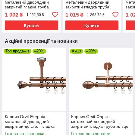
металевий дворядний
металевий дворядний
мета
закритий гладка труба
закритий гладка труба
закр
кільце металеве Мідь
кільце металеве Мідь
кіль
1 002
1 015
1 0
₴
₴
1 252,50 ₴
1 268,75 ₴
16\16 мм 240 см (00-
19\16 мм 240 см (00-
16\1
00019766)
00012025)
0002
Купити
Купити
Акційні пропозиції та новинки
Топ продажів
–20%
Акція
–20%
Карниз Orvit Етернія
Карниз Orvit Фарже
металевий дворядний
металевий дворядний
відкритий до стелі гладка
закритий гладка труба кільце
труба кільце металеве Мідь
металеве Мідь 16\16 мм 120
Готово до відправки
Готово до відправки