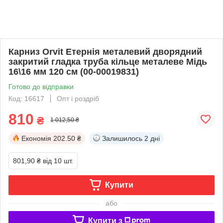
Карниз Orvit Етернія металевий дворядний
закритий гладка труба кільце металеве Мідь
16\16 мм 120 см (00-00019831)
Готово до відправки
Код: 16617
Опт і роздріб
810
₴
1 012,50 ₴
Економія
202.50 ₴
Залишилось
2 дні
801,90 ₴
від 10 шт.
Купити
або
Купити з