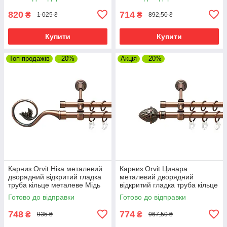
16\16 мм 120 см (00-
см (00-00019999)
00020098)
820
714
₴
₴
1 025 ₴
892,50 ₴
Купити
Купити
Топ продажів
–20%
Акція
–20%
Карниз Orvit Ніка металевий
Карниз Orvit Цинара
дворядний відкритий гладка
металевий дворядний
труба кільце металеве Мідь
відкритий гладка труба кільце
16\16 мм 120 см (00-
металеве Мідь 16\16 мм 120
Готово до відправки
Готово до відправки
00020672)
см (00-00020770)
748
774
₴
₴
935 ₴
967,50 ₴