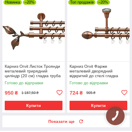
Новинка
–20%
Топ продажів
–20%
Карниз Orvit Листок Троянди
Карниз Orvit Фарже
металевий трирядний
металевий дворядний
циліндр (20 см) гладка труба
відкритий до стелі гладка
кільце металеве Мідь
труба кільце металеве Мідь
Готово до відправки
Готово до відправки
16\16\16 мм 120 см (00-
16\16 мм 120 см (00-
00020385)
00020245)
950
724
₴
₴
1 187,50 ₴
905 ₴
Купити
Купити
Показати ще