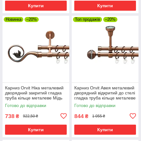
Купити
Купити
Новинка
–20%
Топ продажів
–20%
Карниз Orvit Ніка металевий
Карниз Orvit Авея металевий
дворядний закритий гладка
дворядний відкритий до стелі
труба кільце металеве Мідь
гладка труба кільце металеве
16\16 мм 120 см (00-
Мідь 16\16 мм 120 см (00-
Готово до відправки
Готово до відправки
00019915)
00020021)
738
844
₴
₴
922,50 ₴
1 055 ₴
Купити
Купити