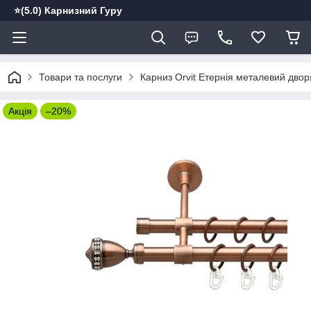
⭐️(5.0) Карнизний Гуру
Товари та послуги
Карниз Orvit Етернія металевий двор
Акція
–20%