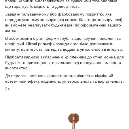
Ковані карнизи виготовляються за сучасними технологіями,
що гарантує їх міцність та довговічність.
Завдяки гальванічному або фарбованому покриттю, яке
передає усю гаму кольорів (від сніжно-білого до кольору ночі),
ви зможете реалізувати будь-які ідеї по оформленню вашого
житла.
В асортименті є різні форми труб: гладкі, кручені, рифлені та
профільні. Цікаві рельєфи завжди органічно доповнюють
кімнату, притягують погляд та додають унікальності в інтер'єр.
Підібрати карнизи з класичним кріпленням до стіни можна для
будь-якого приміщення, незалежно від планування, площі та
висоти стелі.
До переваг настінних карнизів можна віднести: відмінний
естетичний ефект, надійність, універсальність та варіативність.
]]>