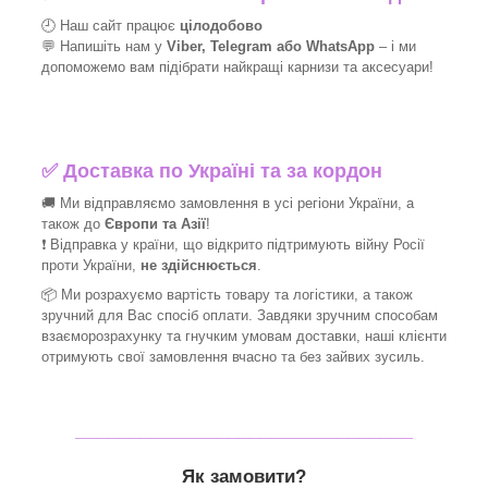
🕘 Наш сайт працює
цілодобово
💬 Напишіть нам у
Viber, Telegram або WhatsApp
–
і
ми
допоможемо вам підібрати найкращі
карнизи та аксесуари!
✅
Доставка по Україні та за кордон
🚚 Ми відправляємо замовлення в усі регіони України, а
також до
Європи та Азії
!
❗ Відправка у країни, що відкрито підтримують війну Росії
проти України,
не здійснюється
.
📦 Ми
розрахуємо вартість товару та логістики, а також
зручний для Вас спосіб оплати. Завдяки зручним способам
взаєморозрахунку та гнучким умовам доставки, наші клієнти
отримують свої замовлення вчасно та без зайвих зусиль.
_______________________________
Як замовити?