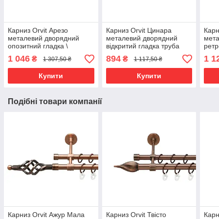
Карниз Orvit Арезо
Карниз Orvit Цинара
Карн
металевий дворядний
металевий дворядний
мет
опозитний гладка \
відкритий гладка труба
ретр
профільна труба кільце
кільце металеве Антик
кіль
1 046
894
1 1
₴
₴
1 307,50 ₴
1 117,50 ₴
металеве Онікс 25\19 мм
16\16 мм 200 см
мм 2
160 см (6708144)
(7318670)
Купити
Купити
Подібні товари компанії
Карниз Orvit Ажур Мала
Карниз Orvit Твісто
Карн