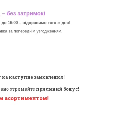
– без затримок!
о 16:00 – відправимо того ж дня!
авка за
попереднім узгодженням.
 на наступне замовлення!
овано отримайте
приємний бонус!
м асортиментом!