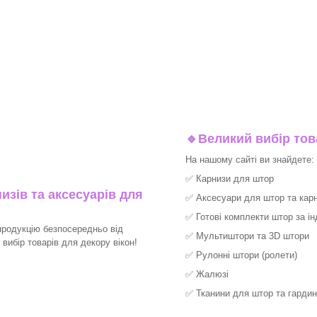
🔹
Великий вибір тов
На нашому сайті ви знайдете:
✅
Карнизи для штор
изів та аксесуарів для
✅
Аксесуари для штор та карн
✅
Готові комплекти штор за і
продукцію безпосередньо від
✅
Мультиштори та 3D штори
вибір товарів для декору вікон!
✅
Рулонні штори (ролети)
✅
Жалюзі
✅
Тканини для штор та гардин