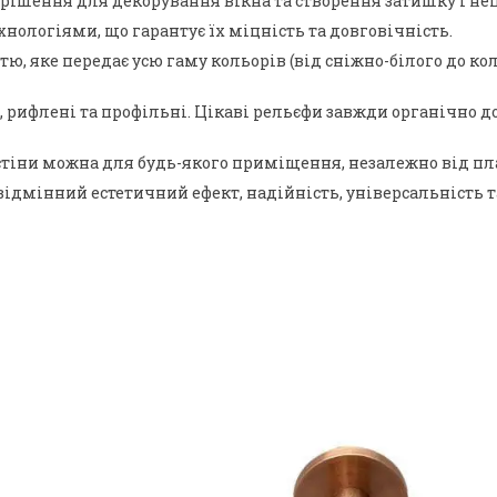
рішення для декорування вікна та створення затишку і неп
нологіями, що гарантує їх міцність та довговічність.
 яке передає усю гаму кольорів (від сніжно-білого до коль
ні, рифлені та профільні. Цікаві рельєфи завжди органічн
тіни можна для будь-якого приміщення, незалежно від план
відмінний естетичний ефект, надійність, універсальність т