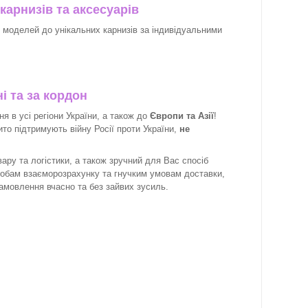
карнизів та аксесуарів
х моделей до унікальних карнизів за індивідуальними
і та за кордон
 в усі регіони України, а також до
Європи та Азії
!
рито підтримують війну Росії проти України,
не
ару та логістики, а також зручний для Вас спосіб
собам взаєморозрахунку та гнучким умовам доставки,
замовлення вчасно та без зайвих зусиль.