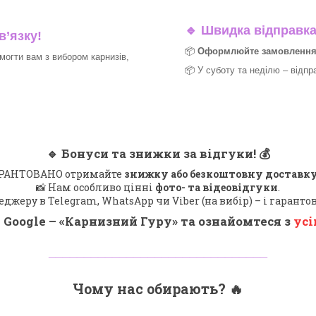
🔹
Швидка відправка 
в’язку!
📦
Оформлюйте замовлення д
могти вам з вибором карнизів,
📦 У суботу та неділю – відпр
🔹
Бонуси та знижки за відгуки!
💰
 ГАРАНТОВАНО отримайте
знижку або безкоштовну доставку
📸 Нам особливо цінні
фото- та відеовідгуки
.
еджеру в Telegram, WhatsApp чи Viber (на вибір) – і гарант
 Google – «
Карнизний Гуру
» та ознайомтеся з
усі
_______________________________
Чому нас обирають?
🔥