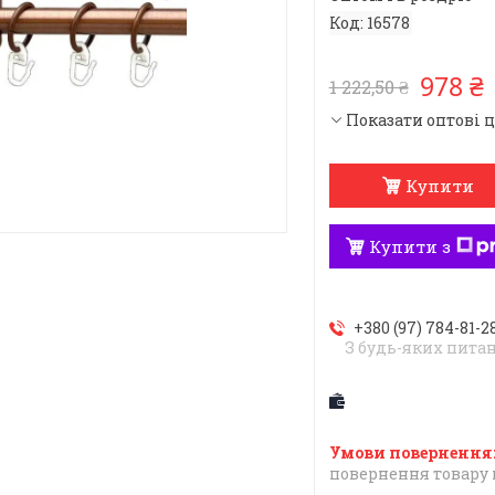
Код:
16578
978 ₴
1 222,50 ₴
Показати оптові 
Купити
Купити з
+380 (97) 784-81-2
З будь-яких пита
повернення товару 