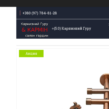
+380 (97) 784-81-28
⭐️(5.0) Карнизний Гуру
Акция