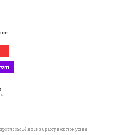
ціни
8
нь
протягом 14 днів
за рахунок покупця