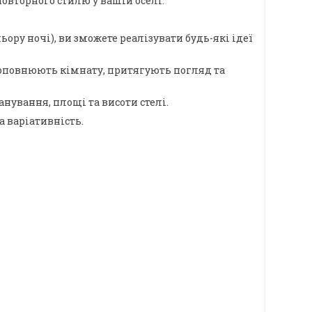
овторного стилю у вашій оселі.
ору ночі), ви зможете реалізувати будь-які ідеї
о доповнюють кімнату, притягують погляд та
ування, площі та висоти стелі.
а варіативність.