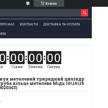
Кошик
ПРО НАС
КОНТАКТИ
ДОСТАВКА ТА ОПЛАТА
МІН
0
0
0
0
0
0
0
ів
Годин
Хвилин
Секунд
Генуя металевий трирядний циліндр
труба кільце металеве Мідь 16\16\16
0020343)
и