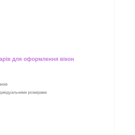
арів для оформлення вікон
изів
ндивідуальними розмірами