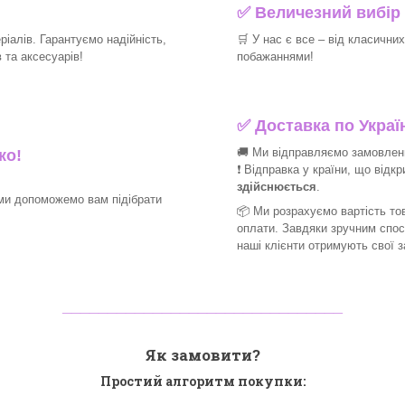
✅
Величезний вибір 
іалів. Гарантуємо надійність,
🛒
У нас є все – від класични
 та аксесуарів!
побажаннями!
✅
Доставка по Україн
🚚 Ми відправляємо замовлення
ко!
❗ Відправка у країни, що відк
здійснюється
.
ми допоможемо вам підібрати
📦 Ми
розрахуємо вартість тов
оплати. Завдяки зручним спо
наші клієнти отримують свої 
_______________________________
Як замовити?
Простий алгоритм покупки: