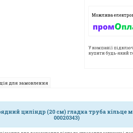
У компанії підключ
купити будь-який т
ція для замовлення
дний циліндр (20 см) гладка труба кільце ме
00020343)