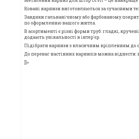
Металевий карниз для штор Orvit – це найкраще 
Ковані карнизи виготовляються за сучасними тех
Завдяки гальванічному або фарбованому покриттю,
по оформленню вашого житла.
В асортименті є різні форми труб: гладкі, круче
додають унікальності в інтер'єр.
Підібрати карнизи з класичним кріпленням до с
До переваг настінних карнизів можна віднести: 
]]>