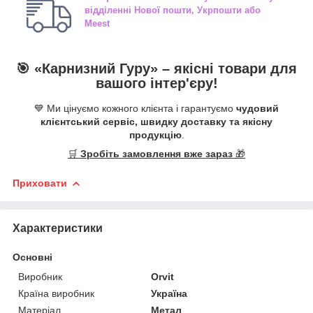
відділенні
Нової пошти, Укрпошти або
Meest
🎯 «
Карнизний Гуру
» –
якісні
товари для
вашого інтер'єру!
💙 Ми цінуємо кожного клієнта і гарантуємо
чудовий
клієнтський сервіс, швидку доставку та якісну
продукцію
.
🛒
Зробіть замовлення вже зараз
🎁
Приховати
Характеристики
Основні
Виробник
Orvit
Країна виробник
Україна
Матеріал
Метал