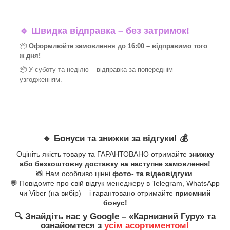
🔹
Швидка відправка – без затримок!
📦
Оформлюйте замовлення до 16:00 – відправимо того
ж дня!
📦 У суботу та неділю – відправка за
попереднім
узгодженням.
🔹
Бонуси та знижки за відгуки!
💰
Оцініть якість товару та ГАРАНТОВАНО отримайте
знижку
або безкоштовну доставку на наступне замовлення!
📸 Нам особливо цінні
фото- та відеовідгуки
.
💬 Повідомте про свій відгук менеджеру в Telegram, WhatsApp
чи Viber (на вибір) – і гарантовано отримайте
приємний
бонус!
🔍
Знайдіть нас у Google – «
Карнизний Гуру
» та
ознайомтеся з
усім асортиментом!