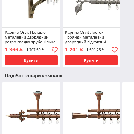
Карниз Orvit Палаціо
Карниз Orvit Листок
металевий дворядний
Троянди металевий
ретро гладка труба кільце
дворядний відкритий
металеве Антик 25\19 мм
скручена труба кільце
1 366
1 201
₴
₴
1 707,50 ₴
1 501,25 ₴
200 см (4301703)
металеве Сатин 25\19 мм
240 см (00-00023678)
Купити
Купити
Подібні товари компанії