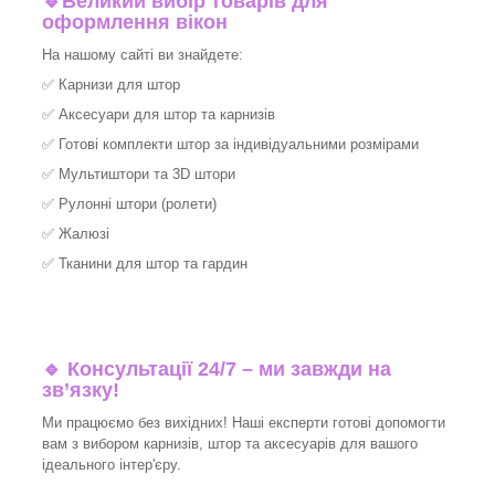
🔹
Великий вибір товарів для
оформлення вікон
На нашому сайті ви знайдете:
✅
Карнизи для штор
✅
Аксесуари для штор та карнизів
✅
Готові комплекти штор за індивідуальними розмірами
✅
Мультиштори та 3D штори
✅
Рулонні штори (ролети)
✅
Жалюзі
✅
Тканини для штор та гардин
🔹 Консультації 24/7 – ми завжди на
зв’язку!
Ми працюємо без вихідних! Наші експерти готові допомогти
вам з вибором карнизів, штор та аксесуарів для вашого
ідеального інтер'єру.