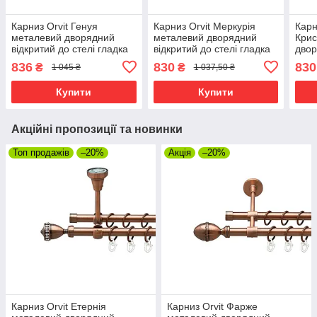
Карниз Orvit Генуя
Карниз Orvit Меркурія
Карн
металевий дворядний
металевий дворядний
Крис
відкритий до стелі гладка
відкритий до стелі гладка
двор
труба кільце металеве
труба кільце металеве
стел
836
830
830
₴
₴
1 045 ₴
1 037,50 ₴
Мідь 16\16 мм 200 см (00-
Мідь 16\16 мм 160 см (00-
мета
00020094)
00020163)
160 
Купити
Купити
Акційні пропозиції та новинки
Топ продажів
–20%
Акція
–20%
Карниз Orvit Етернія
Карниз Orvit Фарже