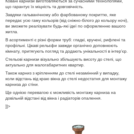
Ковані карнизи виготовляються за сучасними технологіями,
що гарантує їх міцність та довговічність.
Завдяки гальванічному або фарбованому покриттю, яке
передає усю гаму кольорів (від сніжно-білого до кольору ночі),
ви зможете реалізувати будь-які ідеї по оформленню вашого
житла.
В асортименті є різні форми труб: гладкі, кручені, рифлені та
профільні. Цікаві рельєфи завжди органічно доповнюють
кімнату, притягують погляд та додають унікальності в інтер'єр.
Стельові карнизи візуально збільшують висоту до стелі, що
актуально для малогабаритних квартир.
Також карниз з кріпленням до стелі незамінний у випадку,
коли відстань від краю вікна до стелі недостатня для монтажу
карниза до стіни.
Ще однією перевагою є можливість монтажу карниза на
довільній відстані від вікна і радіаторів опалення.
]]>