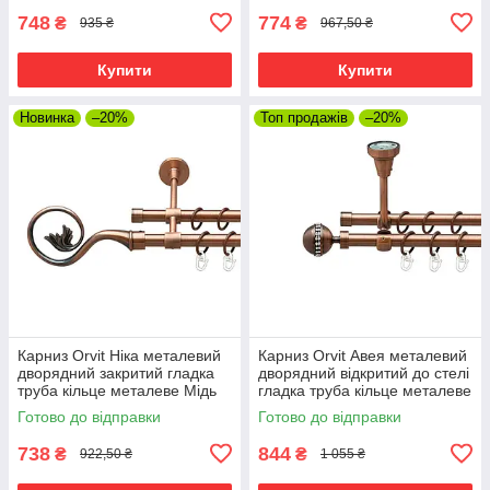
748
774
₴
₴
935 ₴
967,50 ₴
Купити
Купити
Новинка
–20%
Топ продажів
–20%
Карниз Orvit Ніка металевий
Карниз Orvit Авея металевий
дворядний закритий гладка
дворядний відкритий до стелі
труба кільце металеве Мідь
гладка труба кільце металеве
16\16 мм 120 см (00-
Мідь 16\16 мм 120 см (00-
Готово до відправки
Готово до відправки
00019915)
00020021)
738
844
₴
₴
922,50 ₴
1 055 ₴