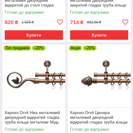
металевий дворядний
металевий дворядний
відкритий до стелі гладка
закритий гладка труба кільце
труба кільце металеве Мідь
металеве Мідь 16\16 мм 120
Готово до відправки
Готово до відправки
16\16 мм 120 см (00-
см (00-00019999)
00020098)
820
714
₴
₴
1 025 ₴
892,50 ₴
Купити
Купити
Топ продажів
–20%
Акція
–20%
Карниз Orvit Ніка металевий
Карниз Orvit Цинара
дворядний відкритий гладка
металевий дворядний
труба кільце металеве Мідь
відкритий гладка труба кільце
16\16 мм 120 см (00-
металеве Мідь 16\16 мм 120
Готово до відправки
Готово до відправки
00020672)
см (00-00020770)