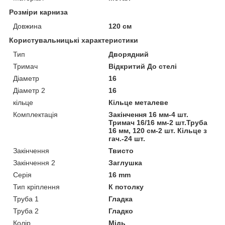
Розміри карниза
Довжина
120 см
Користувальницькі характеристики
Тип
Дворядний
Тримач
Відкритий До стелі
Діаметр
16
Діаметр 2
16
кільце
Кільце металеве
Комплектація
Закінчення 16 мм-4 шт.
Тримач 16/16 мм-2 шт.Труба
16 мм, 120 см-2 шт. Кільце з
гач.-24 шт.
Закінчення
Твисто
Закінчення 2
Заглушка
Серія
16 mm
Тип кріплення
К потолку
Труба 1
Гладка
Труба 2
Гладко
Колір
Мідь