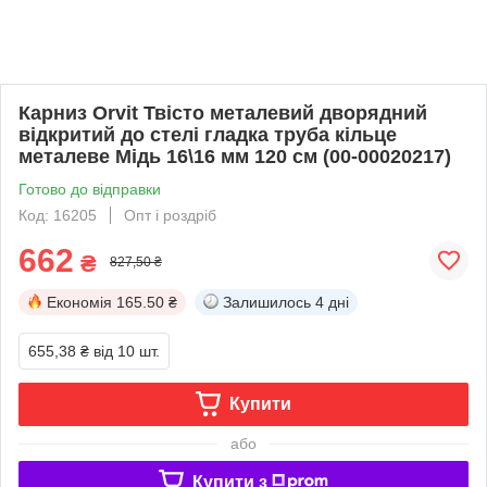
Карниз Orvit Твісто металевий дворядний
відкритий до стелі гладка труба кільце
металеве Мідь 16\16 мм 120 см (00-00020217)
Готово до відправки
Код: 16205
Опт і роздріб
662
₴
827,50 ₴
Економія
165.50 ₴
Залишилось
4 дні
655,38 ₴
від 10 шт.
Купити
або
Купити з