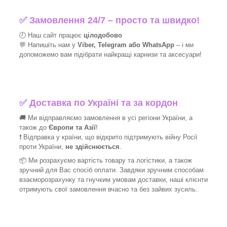
✅
Замовлення 24/7 – просто та швидко!
🕘 Наш сайт працює
цілодобово
💬 Напишіть нам у
Viber, Telegram або WhatsApp
–
і
ми
допоможемо вам підібрати найкращі
карнизи та аксесуари!
✅
Доставка по Україні та за кордон
🚚 Ми відправляємо замовлення в усі регіони України, а
також до
Європи та Азії
!
❗ Відправка у країни, що відкрито підтримують війну Росії
проти України,
не здійснюється
.
📦 Ми
розрахуємо вартість товару та логістики, а також
зручний для Вас спосіб оплати. Завдяки зручним способам
взаєморозрахунку та гнучким умовам доставки, наші клієнти
отримують свої замовлення вчасно та без зайвих зусиль.
_______________________________