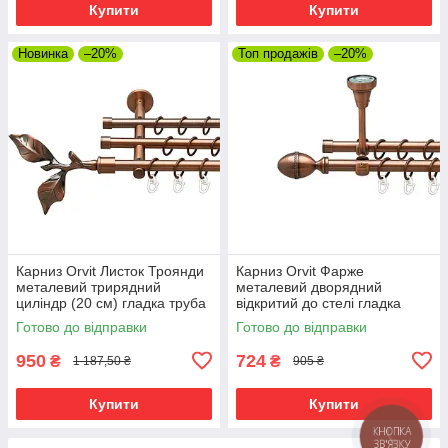
Купити
Купити
Новинка
–20%
Топ продажів
–20%
Карниз Orvit Листок Троянди
Карниз Orvit Фарже
металевий трирядний
металевий дворядний
циліндр (20 см) гладка труба
відкритий до стелі гладка
кільце металеве Мідь
труба кільце металеве Мідь
Готово до відправки
Готово до відправки
16\16\16 мм 120 см (00-
16\16 мм 120 см (00-
00020385)
00020245)
950
724
₴
₴
1 187,50 ₴
905 ₴
Купити
Купити
КНОПКА
ЗВ'ЯЗКУ