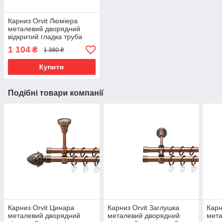
Карниз Orvit Люміера
металевий дворядний
відкритий гладка труба
кільце металеве Онікс
1 104
₴
1 380 ₴
25\19 мм 160 см (00-
00012199)
Купити
Подібні товари компанії
Карниз Orvit Цинара
Карниз Orvit Заглушка
Карн
металевий дворядний
металевий дворядний
мета