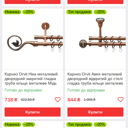
Новинка
–20%
Топ продажів
–20%
Карниз Orvit Ніка металевий
Карниз Orvit Авея металевий
дворядний закритий гладка
дворядний відкритий до стелі
труба кільце металеве Мідь
гладка труба кільце металеве
16\16 мм 120 см (00-
Мідь 16\16 мм 120 см (00-
Готово до відправки
Готово до відправки
00019915)
00020021)
738
844
₴
₴
922,50 ₴
1 055 ₴
Купити
Купити
Новинка
–20%
Топ продажів
–20%