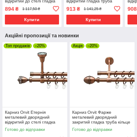
відкритий до стелі гладка
відкритий гладка труба
відк
труба кільце металеве
кільце металеве Мідь
кіль
894
913
908
₴
₴
1 117,50 ₴
1 141,25 ₴
Мідь 16\16 мм 200 см (00-
16\16 мм 240 см (00-
16\1
00020262)
00020613)
0002
Купити
Купити
Акційні пропозиції та новинки
Топ продажів
–20%
Акція
–20%
Карниз Orvit Етернія
Карниз Orvit Фарже
металевий дворядний
металевий дворядний
відкритий до стелі гладка
закритий гладка труба кільце
труба кільце металеве Мідь
металеве Мідь 16\16 мм 120
Готово до відправки
Готово до відправки
16\16 мм 120 см (00-
см (00-00019999)
00020098)