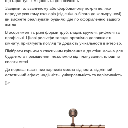
що гарантує їх міцність та довговічність.
Завдяки гальванічному або фарбованому покриттю, яке
передає усю гаму кольорів (від сніжно-білого до кольору ночі),
ви зможете реалізувати будь-які ідеї по оформленню вашого
житла.
В асортименті є різні форми труб: гладкі, кручені, рифлені та
профільні. Цікаві рельєфи завжди органічно доповнюють
кімнату, притягують погляд та додають унікальності в інтер'єр.
Підібрати карнизи з класичним кріпленням до стіни можна для
будь-якого приміщення, незалежно від планування, площі та
висоти стелі.
До переваг настінних карнизів можна віднести: відмінний
естетичний ефект, надійність, універсальність та варіативність.
]]>