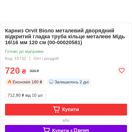
Карниз Orvit Віоло металевий дворядний
відкритий гладка труба кільце металеве Мідь
16\16 мм 120 см (00-00020581)
Готово до відправки
Код: 15732
Опт і роздріб
720
₴
900 ₴
Економія
180 ₴
Залишилось
2 дні
712,80 ₴
від 10 шт.
Купити
або
Купити з