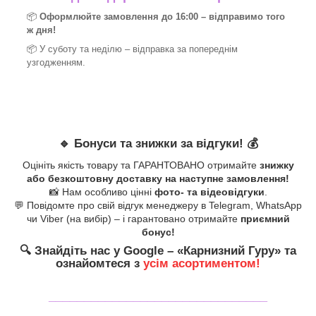
📦
Оформлюйте замовлення до 16:00 – відправимо того
ж дня!
📦 У суботу та неділю – відправка за
попереднім
узгодженням.
🔹
Бонуси та знижки за відгуки!
💰
Оцініть якість товару та ГАРАНТОВАНО отримайте
знижку
або безкоштовну доставку на наступне замовлення!
📸 Нам особливо цінні
фото- та відеовідгуки
.
💬 Повідомте про свій відгук менеджеру в Telegram, WhatsApp
чи Viber (на вибір) – і гарантовано отримайте
приємний
бонус!
🔍
Знайдіть нас у Google – «
Карнизний Гуру
» та
ознайомтеся з
усім асортиментом!
_______________________________