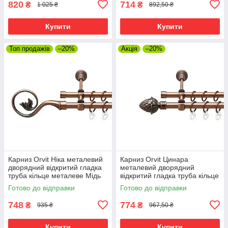
820
714
₴
₴
1 025 ₴
892,50 ₴
Купити
Купити
Топ продажів
–20%
Акція
–20%
Карниз Orvit Ніка металевий
Карниз Orvit Цинара
дворядний відкритий гладка
металевий дворядний
труба кільце металеве Мідь
відкритий гладка труба кільце
16\16 мм 120 см (00-
металеве Мідь 16\16 мм 120
Готово до відправки
Готово до відправки
00020672)
см (00-00020770)
748
774
₴
₴
935 ₴
967,50 ₴
Купити
Купити