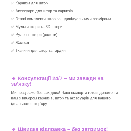
✅
Карнизи для штор
✅
Аксесуари для штор та карнизів
✅
Готові комплекти штор за індивідуальними розмірами
✅
Мультиштори та 3D штори
✅
Рулонні штори (ролети)
✅
Жалюзі
✅
Тканини для штор та гардин
🔹 Консультації 24/7 – ми завжди на
зв’язку!
Ми працюємо без вихідних! Наші експерти готові допомогти
вам з вибором карнизів, штор та аксесуарів для вашого
ідеального інтер'єру.
🔹
Швидка відправка – без затримок!