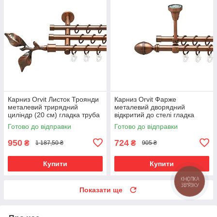
Карниз Orvit Листок Троянди
Карниз Orvit Фарже
металевий трирядний
металевий дворядний
циліндр (20 см) гладка труба
відкритий до стелі гладка
кільце металеве Мідь
труба кільце металеве Мідь
Готово до відправки
Готово до відправки
16\16\16 мм 120 см (00-
16\16 мм 120 см (00-
00020385)
00020245)
950
724
₴
₴
1 187,50 ₴
905 ₴
Купити
Купити
КНОПКА
ЗВ'ЯЗКУ
Показати ще