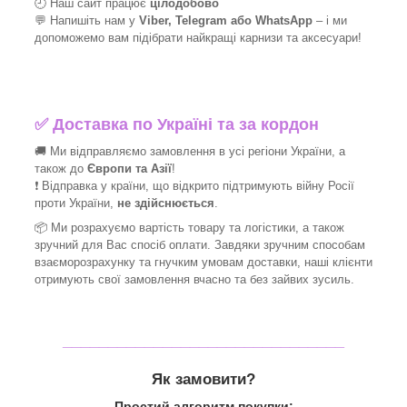
🕘 Наш сайт працює
цілодобово
💬 Напишіть нам у
Viber, Telegram або WhatsApp
–
і
ми
допоможемо вам підібрати найкращі
карнизи та аксесуари!
✅
Доставка по Україні та за кордон
🚚 Ми відправляємо замовлення в усі регіони України, а
також до
Європи та Азії
!
❗ Відправка у країни, що відкрито підтримують війну Росії
проти України,
не здійснюється
.
📦 Ми
розрахуємо вартість товару та логістики, а також
зручний для Вас спосіб оплати. Завдяки зручним способам
взаєморозрахунку та гнучким умовам доставки, наші клієнти
отримують свої замовлення вчасно та без зайвих зусиль.
_______________________________
Як замовити?
Простий алгоритм покупки: