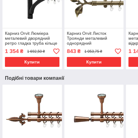
Карниз Orvit Люміера
Карниз Orvit Листок
Карн
металевий дворядний
Троянди металевий
мета
ретро гладка труба кільце
однорядний
відк
металеве Чорний Оксамит
циліндр+профіль (16 см)
кіль
1 354
843
1 1
₴
₴
1 692,50 ₴
1 053,75 ₴
25\19 мм 160 см (00-
гладка труба кільце
19\1
00018208)
металеве Антик 19 мм 300
0002
Купити
Купити
см (3999023)
Подібні товари компанії