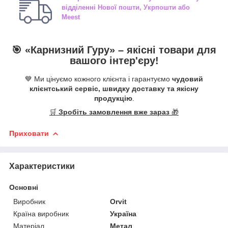
відділенні
Нової пошти, Укрпошти або
Meest
🎯 «
Карнизний Гуру
» –
якісні
товари для
вашого інтер'єру!
💙 Ми цінуємо кожного клієнта і гарантуємо
чудовий
клієнтський сервіс, швидку доставку та якісну
продукцію
.
🛒
Зробіть замовлення вже зараз
🎁
Приховати
Характеристики
Основні
Виробник
Orvit
Країна виробник
Україна
Матеріал
Метал