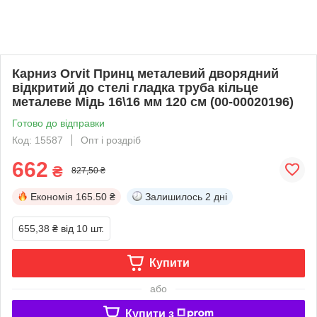
Карниз Orvit Принц металевий дворядний
відкритий до стелі гладка труба кільце
металеве Мідь 16\16 мм 120 см (00-00020196)
Готово до відправки
Код: 15587
Опт і роздріб
662
₴
827,50 ₴
Економія
165.50 ₴
Залишилось
2 дні
655,38 ₴
від 10 шт.
Купити
або
Купити з