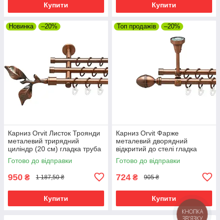
Купити
Купити
Новинка
–20%
Топ продажів
–20%
Карниз Orvit Листок Троянди
Карниз Orvit Фарже
металевий трирядний
металевий дворядний
циліндр (20 см) гладка труба
відкритий до стелі гладка
кільце металеве Мідь
труба кільце металеве Мідь
Готово до відправки
Готово до відправки
16\16\16 мм 120 см (00-
16\16 мм 120 см (00-
00020385)
00020245)
950
724
₴
₴
1 187,50 ₴
905 ₴
Купити
Купити
КНОПКА
ЗВ'ЯЗКУ