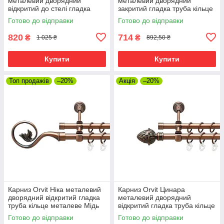
металевий дворядний
металевий дворядний
відкритий до стелі гладка
закритий гладка труба кільце
труба кільце металеве Мідь
металеве Мідь 16\16 мм 120
Готово до відправки
Готово до відправки
16\16 мм 120 см (00-
см (00-00019999)
00020098)
820
714
₴
₴
1 025 ₴
892,50 ₴
Купити
Купити
Топ продажів
–20%
Акція
–20%
Карниз Orvit Ніка металевий
Карниз Orvit Цинара
дворядний відкритий гладка
металевий дворядний
труба кільце металеве Мідь
відкритий гладка труба кільце
16\16 мм 120 см (00-
металеве Мідь 16\16 мм 120
Готово до відправки
Готово до відправки
00020672)
см (00-00020770)