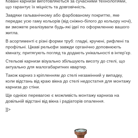
Ковані карнизи виготовляються за сучасними технологіями,
що гарантує їх міцність та довговічність.
Завдяки гальванічному або фарбованому покриттю, яке
передає усю гаму кольорів (від сніжно-білого до кольору ночі),
ви зможете реалізувати будь-які ідеї по оформленню вашого
житла.
В асортименті є різні форми труб: гладкі, кручені, рифлені та
профільні. Цікаві рельєфи завжди органічно доповнюють
кімнату, притягують погляд та додають унікальності в інтер'єр.
Стельові карнизи візуально збільшують висоту до стелі, що
актуально для малогабаритних квартир.
Також карниз з кріпленням до стелі незамінний у випадку,
коли відстань від краю вікна до стелі недостатня для монтажу
карниза до стіни.
Ще однією перевагою є можливість монтажу карниза на
довільній відстані від вікна і радіаторів опалення.
]]>