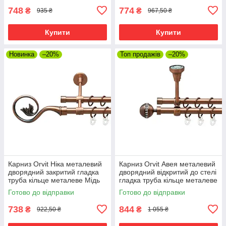
748
774
₴
₴
935 ₴
967,50 ₴
Купити
Купити
Новинка
–20%
Топ продажів
–20%
Карниз Orvit Ніка металевий
Карниз Orvit Авея металевий
дворядний закритий гладка
дворядний відкритий до стелі
труба кільце металеве Мідь
гладка труба кільце металеве
16\16 мм 120 см (00-
Мідь 16\16 мм 120 см (00-
Готово до відправки
Готово до відправки
00019915)
00020021)
738
844
₴
₴
922,50 ₴
1 055 ₴