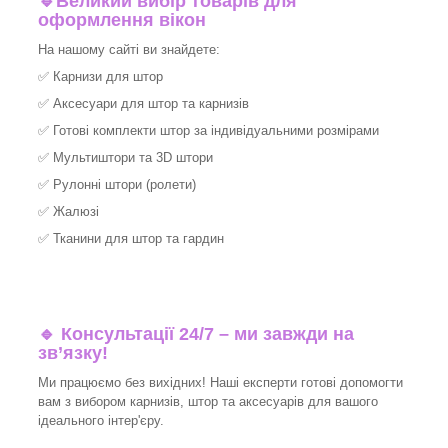
🔹
Великий вибір товарів для
оформлення вікон
На нашому сайті ви знайдете:
✅
Карнизи для штор
✅
Аксесуари для штор та карнизів
✅
Готові комплекти штор за індивідуальними розмірами
✅
Мультиштори та 3D штори
✅
Рулонні штори (ролети)
✅
Жалюзі
✅
Тканини для штор та гардин
🔹 Консультації 24/7 – ми завжди на
зв’язку!
Ми працюємо без вихідних! Наші експерти готові допомогти
вам з вибором карнизів, штор та аксесуарів для вашого
ідеального інтер'єру.