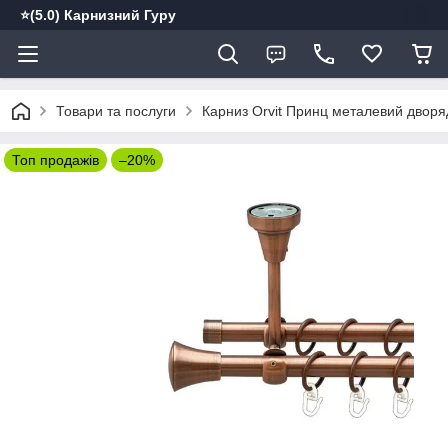
⭐️(5.0) Карнизний Гуру
Товари та послуги
Карниз Orvit Принц металевий дворяд
Топ продажів
–20%