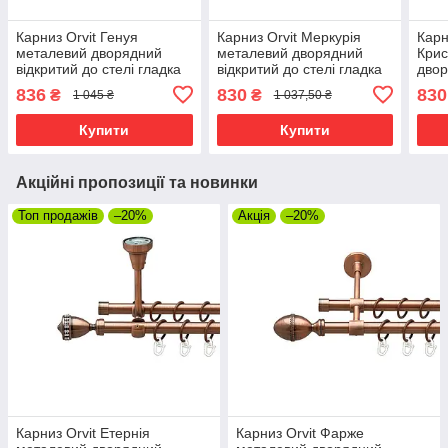
Карниз Orvit Генуя
Карниз Orvit Меркурія
Карн
металевий дворядний
металевий дворядний
Крис
відкритий до стелі гладка
відкритий до стелі гладка
двор
труба кільце металеве
труба кільце металеве
стел
836
830
830
₴
₴
1 045 ₴
1 037,50 ₴
Мідь 16\16 мм 200 см (00-
Мідь 16\16 мм 160 см (00-
мета
00020094)
00020163)
160 
Купити
Купити
Акційні пропозиції та новинки
Топ продажів
–20%
Акція
–20%
Карниз Orvit Етернія
Карниз Orvit Фарже