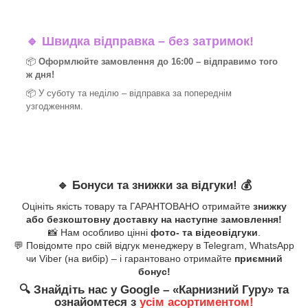
🔹
Швидка відправка – без затримок!
📦
Оформлюйте замовлення до 16:00 – відправимо того
ж дня!
📦 У суботу та неділю – відправка за
попереднім
узгодженням.
🔹
Бонуси та знижки за відгуки!
💰
Оцініть якість товару та ГАРАНТОВАНО отримайте
знижку
або безкоштовну доставку на наступне замовлення!
📸 Нам особливо цінні
фото- та відеовідгуки
.
💬 Повідомте про свій відгук менеджеру в Telegram, WhatsApp
чи Viber (на вибір) – і гарантовано отримайте
приємний
бонус!
🔍
Знайдіть нас у Google – «
Карнизний Гуру
» та
ознайомтеся з
усім асортиментом!