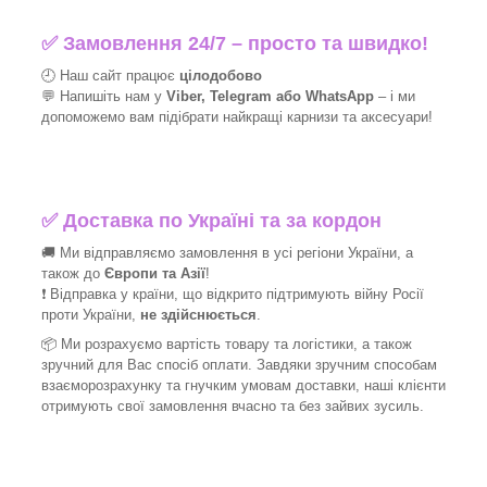
✅
Замовлення 24/7 – просто та швидко!
🕘 Наш сайт працює
цілодобово
💬 Напишіть нам у
Viber, Telegram або WhatsApp
–
і
ми
допоможемо вам підібрати найкращі
карнизи та аксесуари!
✅
Доставка по Україні та за кордон
🚚 Ми відправляємо замовлення в усі регіони України, а
також до
Європи та Азії
!
❗ Відправка у країни, що відкрито підтримують війну Росії
проти України,
не здійснюється
.
📦 Ми
розрахуємо вартість товару та логістики, а також
зручний для Вас спосіб оплати. Завдяки зручним способам
взаєморозрахунку та гнучким умовам доставки, наші клієнти
отримують свої замовлення вчасно та без зайвих зусиль.
_______________________________