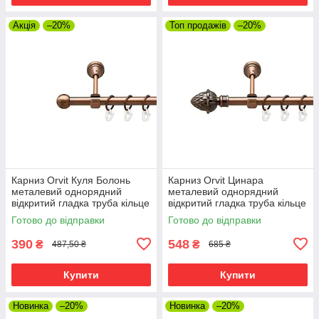
Акція
–20%
Топ продажів
–20%
Карниз Orvit Куля Болонь
Карниз Orvit Цинара
металевий однорядний
металевий однорядний
відкритий гладка труба кільце
відкритий гладка труба кільце
металеве Мідь 16 мм 120 см
металеве Мідь 16 мм 120 см
Готово до відправки
Готово до відправки
(00-00019321)
(00-00019482)
390
548
₴
₴
487,50 ₴
685 ₴
Купити
Купити
Новинка
–20%
Новинка
–20%