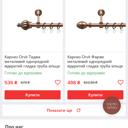
Карниз Orvit Таджа
Карниз Orvit Фарже
металевий однорядний
металевий однорядний
відкритий гладка труба кільце
відкритий гладка труба кільце
металеве Мідь 16 мм 120 см
металеве Мідь 16 мм 120 см
Готово до відправки
Готово до відправки
(00-00019426)
(00-00019468)
536
498
₴
₴
670 ₴
622,50 ₴
Купити
Купити
КНОПКА
ЗВ'ЯЗКУ
Показати ще
Про нас