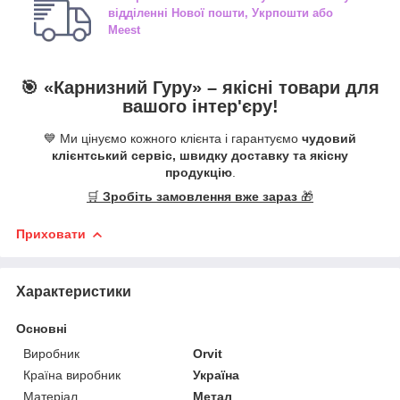
відділенні
Нової пошти, Укрпошти або
Meest
🎯 «
Карнизний Гуру
» –
якісні
товари для
вашого інтер'єру!
💙 Ми цінуємо кожного клієнта і гарантуємо
чудовий
клієнтський сервіс, швидку доставку та якісну
продукцію
.
🛒
Зробіть замовлення вже зараз
🎁
Приховати
Характеристики
Основні
Виробник
Orvit
Країна виробник
Україна
Матеріал
Метал