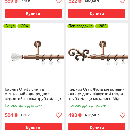
580
522
₴
₴
725 ₴
652,50 ₴
Купити
Купити
Акція
–20%
Топ продажів
–20%
Карниз Orvit Лучетта
Карниз Orvit Фала металевий
металевий однорядний
однорядний відкритий гладка
відкритий гладка труба кільце
труба кільце металеве Мідь
металеве Мідь 16 мм 120 см
16 мм 120 см (00-00019461)
Готово до відправки
Готово до відправки
(00-00019349)
504
490
₴
₴
630 ₴
612,50 ₴
Купити
Купити