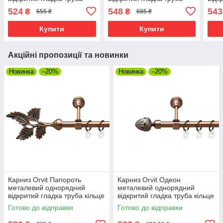
кільце фасонне металеве
кільце металеве Мідь 16
кіль
524
548
543
₴
₴
655 ₴
685 ₴
Мідь 19 мм 140 см (00-
мм 120 см (00-00019482)
мм 1
00011879)
Купити
Купити
Акційні пропозиції та новинки
Новинка
–20%
Новинка
–20%
Карниз Orvit Папороть
Карниз Orvit Одеон
металевий однорядний
металевий однорядний
відкритий гладка труба кільце
відкритий гладка труба кільце
металеве Мідь 16 мм 120 см
металеве Мідь 16 мм 120 см
Готово до відправки
Готово до відправки
(00-00019405)
(00-00019391)