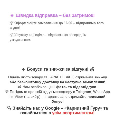
🔹
Швидка відправка – без затримок!
📦
Оформлюйте замовлення до 16:00 – відправимо того
ж дня!
📦 У суботу та неділю – відправка за
попереднім
узгодженням.
🔹
Бонуси та знижки за відгуки!
💰
Оцініть якість товару та ГАРАНТОВАНО отримайте
знижку
або безкоштовну доставку на наступне замовлення!
📸 Нам особливо цінні
фото- та відеовідгуки
.
💬 Повідомте про свій відгук менеджеру в Telegram, WhatsApp
чи Viber (на вибір) – і гарантовано отримайте
приємний
бонус!
🔍
Знайдіть нас у Google – «
Карнизний Гуру
» та
ознайомтеся з
усім асортиментом!