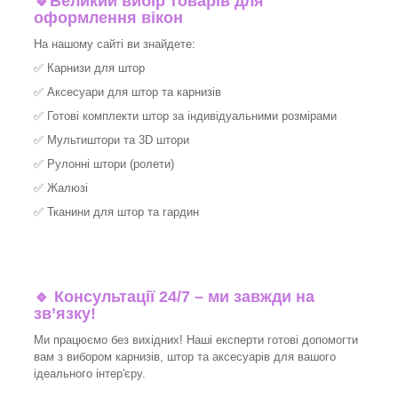
🔹
Великий вибір товарів для
оформлення вікон
На нашому сайті ви знайдете:
✅
Карнизи для штор
✅
Аксесуари для штор та карнизів
✅
Готові комплекти штор за індивідуальними розмірами
✅
Мультиштори та 3D штори
✅
Рулонні штори (ролети)
✅
Жалюзі
✅
Тканини для штор та гардин
🔹 Консультації 24/7 – ми завжди на
зв’язку!
Ми працюємо без вихідних! Наші експерти готові допомогти
вам з вибором карнизів, штор та аксесуарів для вашого
ідеального інтер'єру.