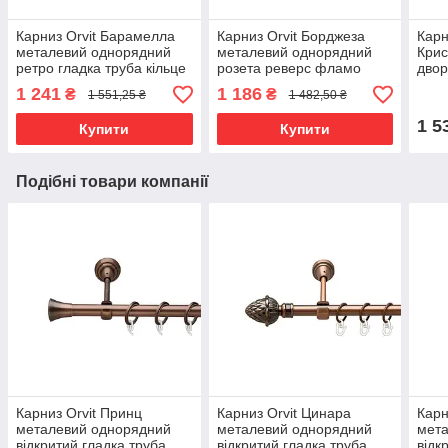
Карниз Orvit Барамелла
Карниз Orvit Борджеза
Карн
металевий однорядний
металевий однорядний
Крис
ретро гладка труба кільце
розета реверс фламо
двор
металеве Золото 25 мм
профільна труба Онікс 19
глад
1 241
1 186
₴
₴
1 551,25 ₴
1 482,50 ₴
240 см (00-00021705)
мм 200 см (00-00014990)
мета
Стал
1 5
Купити
Купити
(550
Подібні товари компанії
Карниз Orvit Принц
Карниз Orvit Цинара
Карн
металевий однорядний
металевий однорядний
мет
відкритий гладка труба
відкритий гладка труба
відк