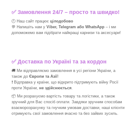
✅
Замовлення 24/7 – просто та швидко!
🕘 Наш сайт працює
цілодобово
💬 Напишіть нам у
Viber, Telegram або WhatsApp
–
і
ми
допоможемо вам підібрати найкращі
карнизи та аксесуари!
✅
Доставка по Україні та за кордон
🚚 Ми відправляємо замовлення в усі регіони України, а
також до
Європи та Азії
!
❗ Відправка у країни, що відкрито підтримують війну Росії
проти України,
не здійснюється
.
📦 Ми
розрахуємо вартість товару та логістики, а також
зручний для Вас спосіб оплати. Завдяки зручним способам
взаєморозрахунку та гнучким умовам доставки, наші клієнти
отримують свої замовлення вчасно та без зайвих зусиль.
_______________________________