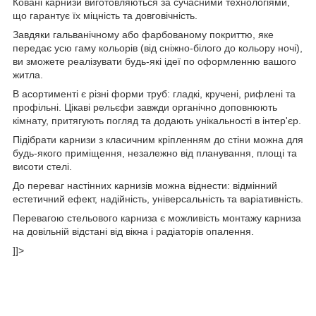
Ковані карнизи виготовляються за сучасними технологіями,
що гарантує їх міцність та довговічність.
Завдяки гальванічному або фарбованому покриттю, яке
передає усю гаму кольорів (від сніжно-білого до кольору ночі),
ви зможете реалізувати будь-які ідеї по оформленню вашого
житла.
В асортименті є різні форми труб: гладкі, кручені, рифлені та
профільні. Цікаві рельєфи завжди органічно доповнюють
кімнату, притягують погляд та додають унікальності в інтер'єр.
Підібрати карнизи з класичним кріпленням до стіни можна для
будь-якого приміщення, незалежно від планування, площі та
висоти стелі.
До переваг настінних карнизів можна віднести: відмінний
естетичний ефект, надійність, універсальність та варіативність.
Перевагою стельового карниза є можливість монтажу карниза
на довільній відстані від вікна і радіаторів опалення.
]]>