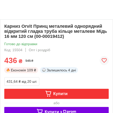
Карниз Orvit Принц металевий однорядний
відкритий гладка труба кільце металеве Мідь
16 мм 120 см (00-00019412)
Готово до відправки
Код: 15504
Опт і роздріб
436
₴
545 ₴
Економія
109 ₴
Залишилось
4 дні
431,64 ₴
від 20 шт.
Купити
або
Купити з