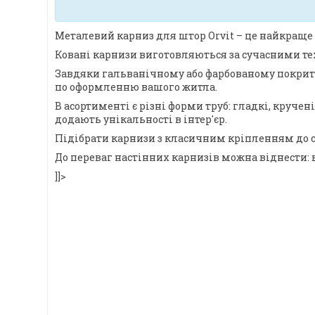
Металевий карниз для штор Orvit – це найкраще 
Ковані карнизи виготовляються за сучасними тех
Завдяки гальванічному або фарбованому покриттю,
по оформленню вашого житла.
В асортименті є різні форми труб: гладкі, круче
додають унікальності в інтер'єр.
Підібрати карнизи з класичним кріпленням до с
До переваг настінних карнизів можна віднести: 
]]>