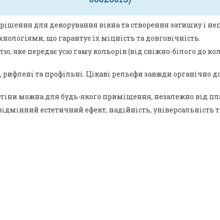
рішення для декорування вікна та створення затишку і неп
нологіями, що гарантує їх міцність та довговічність.
 яке передає усю гаму кольорів (від сніжно-білого до коль
ні, рифлені та профільні. Цікаві рельєфи завжди органічн
тіни можна для будь-якого приміщення, незалежно від план
відмінний естетичний ефект, надійність, універсальність т