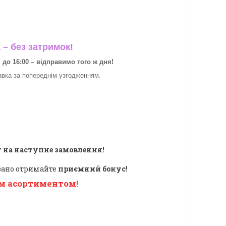
– без затримок!
о 16:00 – відправимо того ж дня!
авка за
попереднім узгодженням.
 на наступне замовлення!
овано отримайте
приємний бонус!
м асортиментом!