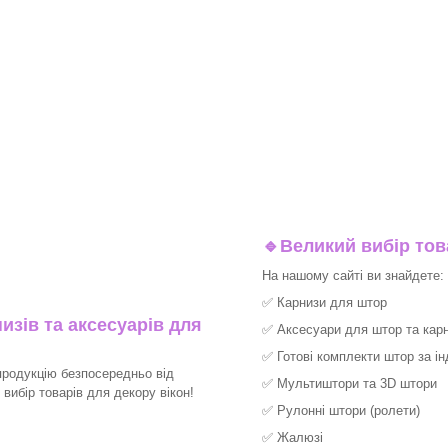
🔹
Великий вибір тов
На нашому сайті ви знайдете:
✅
Карнизи для штор
изів та аксесуарів для
✅
Аксесуари для штор та карн
✅
Готові комплекти штор за і
продукцію безпосередньо від
✅
Мультиштори та 3D штори
вибір товарів для декору вікон!
✅
Рулонні штори (ролети)
✅
Жалюзі