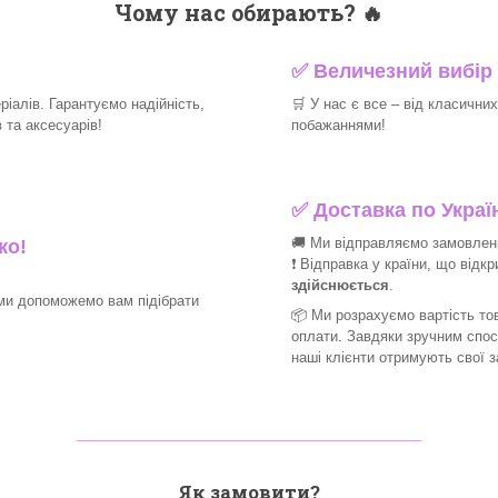
Чому нас обирають?
🔥
✅
Величезний вибір 
іалів. Гарантуємо надійність,
🛒
У нас є все – від класични
 та аксесуарів!
побажаннями!
✅
Доставка по Україн
🚚 Ми відправляємо замовлення
ко!
❗ Відправка у країни, що відк
здійснюється
.
ми допоможемо вам підібрати
📦 Ми
розрахуємо вартість тов
оплати. Завдяки зручним спо
наші клієнти отримують свої 
_______________________________
Як замовити?