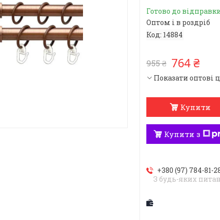
Готово до відправк
Оптом і в роздріб
Код:
14884
764 ₴
955 ₴
Показати оптові 
Купити
Купити з
+380 (97) 784-81-2
З будь-яких пита