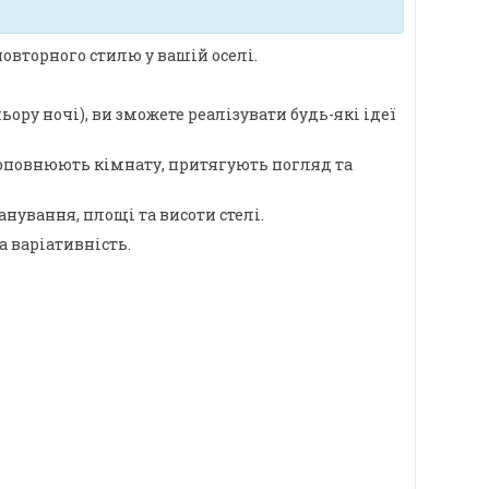
овторного стилю у вашій оселі.
ору ночі), ви зможете реалізувати будь-які ідеї
о доповнюють кімнату, притягують погляд та
ування, площі та висоти стелі.
а варіативність.