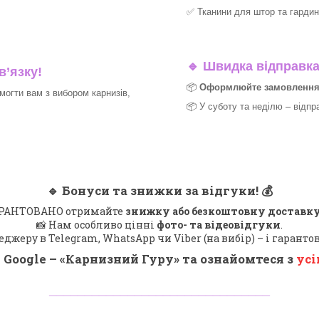
✅
Тканини для штор та гардин
🔹
Швидка відправка 
в’язку!
📦
Оформлюйте замовлення д
могти вам з вибором карнизів,
📦 У суботу та неділю – відпр
🔹
Бонуси та знижки за відгуки!
💰
 ГАРАНТОВАНО отримайте
знижку або безкоштовну доставку
📸 Нам особливо цінні
фото- та відеовідгуки
.
еджеру в Telegram, WhatsApp чи Viber (на вибір) – і гарант
 Google – «
Карнизний Гуру
» та ознайомтеся з
усі
_______________________________