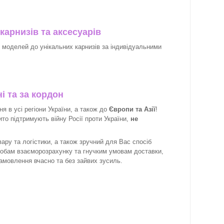
карнизів та аксесуарів
х моделей до унікальних карнизів за індивідуальними
і та за кордон
 в усі регіони України, а також до
Європи та Азії
!
рито підтримують війну Росії проти України,
не
ару та логістики, а також зручний для Вас спосіб
собам взаєморозрахунку та гнучким умовам доставки,
замовлення вчасно та без зайвих зусиль.