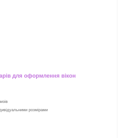
арів для оформлення вікон
изів
ндивідуальними розмірами