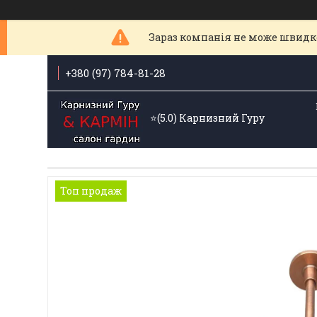
Зараз компанія не може швидк
+380 (97) 784-81-28
⭐️(5.0) Карнизний Гуру
Топ продаж