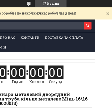
Кошик
де оброблено найближчим робочим днем!
ПРО НАС
КОНТАКТИ
ДОСТАВКА ТА ОПЛАТА
МІН
0
0
0
0
0
0
0
ів
Годин
Хвилин
Секунд
Цинара металевий дворядний
а труба кільце металеве Мідь 16\16
0020013)