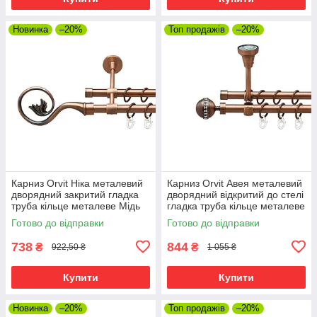
Новинка
–20%
Топ продажів
–20%
Карниз Orvit Ніка металевий
Карниз Orvit Авея металевий
дворядний закритий гладка
дворядний відкритий до стелі
труба кільце металеве Мідь
гладка труба кільце металеве
16\16 мм 120 см (00-
Мідь 16\16 мм 120 см (00-
Готово до відправки
Готово до відправки
00019915)
00020021)
738
844
₴
₴
922,50 ₴
1 055 ₴
Купити
Купити
Новинка
–20%
Топ продажів
–20%