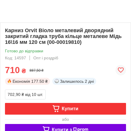
Карниз Orvit Віоло металевий дворядний
закритий гладка труба кільце металеве Мідь
16\16 мм 120 см (00-00019810)
Готово до відправки
Код: 14597
Опт і роздріб
710
₴
887,50 ₴
Економія
177.50 ₴
Залишилось
2 дні
702,90 ₴
від 10 шт.
Купити
або
Купити з