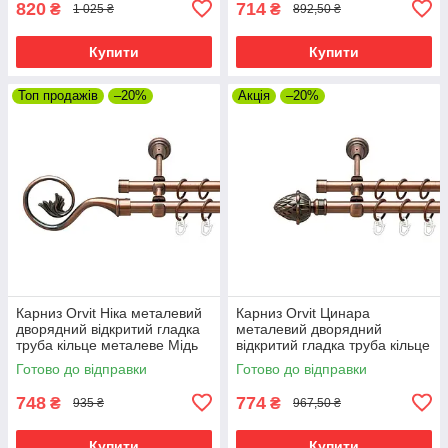
820
714
₴
₴
1 025 ₴
892,50 ₴
Купити
Купити
Топ продажів
–20%
Акція
–20%
Карниз Orvit Ніка металевий
Карниз Orvit Цинара
дворядний відкритий гладка
металевий дворядний
труба кільце металеве Мідь
відкритий гладка труба кільце
16\16 мм 120 см (00-
металеве Мідь 16\16 мм 120
Готово до відправки
Готово до відправки
00020672)
см (00-00020770)
748
774
₴
₴
935 ₴
967,50 ₴
Купити
Купити