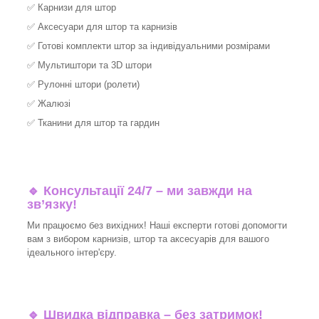
✅
Карнизи для штор
✅
Аксесуари для штор та карнизів
✅
Готові комплекти штор за індивідуальними розмірами
✅
Мультиштори та 3D штори
✅
Рулонні штори (ролети)
✅
Жалюзі
✅
Тканини для штор та гардин
🔹 Консультації 24/7 – ми завжди на
зв’язку!
Ми працюємо без вихідних! Наші експерти готові допомогти
вам з вибором карнизів, штор та аксесуарів для вашого
ідеального інтер'єру.
🔹
Швидка відправка – без затримок!