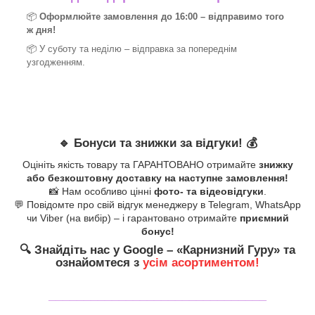
📦
Оформлюйте замовлення до 16:00 – відправимо того
ж дня!
📦 У суботу та неділю – відправка за
попереднім
узгодженням.
🔹
Бонуси та знижки за відгуки!
💰
Оцініть якість товару та ГАРАНТОВАНО отримайте
знижку
або безкоштовну доставку на наступне замовлення!
📸 Нам особливо цінні
фото- та відеовідгуки
.
💬 Повідомте про свій відгук менеджеру в Telegram, WhatsApp
чи Viber (на вибір) – і гарантовано отримайте
приємний
бонус!
🔍
Знайдіть нас у Google – «
Карнизний Гуру
» та
ознайомтеся з
усім асортиментом!
_______________________________