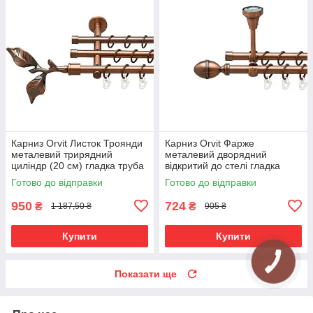
Карниз Orvit Листок Троянди
Карниз Orvit Фарже
металевий трирядний
металевий дворядний
циліндр (20 см) гладка труба
відкритий до стелі гладка
кільце металеве Мідь
труба кільце металеве Мідь
Готово до відправки
Готово до відправки
16\16\16 мм 120 см (00-
16\16 мм 120 см (00-
00020385)
00020245)
950
724
₴
₴
1 187,50 ₴
905 ₴
Купити
Купити
Показати ще