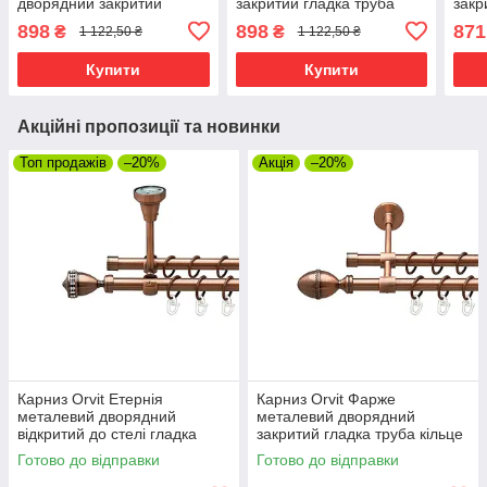
дворядний закритий
закритий гладка труба
закр
гладка труба кільце
кільце металеве Мідь
кіль
898
898
871
₴
₴
1 122,50 ₴
1 122,50 ₴
металеве Мідь 16\16 мм
16\16 мм 240 см (00-
19\1
200 см (00-00019967)
00019842)
0001
Купити
Купити
Акційні пропозиції та новинки
Топ продажів
–20%
Акція
–20%
Карниз Orvit Етернія
Карниз Orvit Фарже
металевий дворядний
металевий дворядний
відкритий до стелі гладка
закритий гладка труба кільце
труба кільце металеве Мідь
металеве Мідь 16\16 мм 120
Готово до відправки
Готово до відправки
16\16 мм 120 см (00-
см (00-00019999)
00020098)