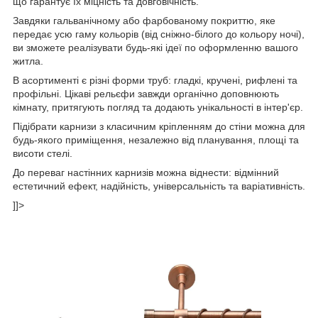
що гарантує їх міцність та довговічність.
Завдяки гальванічному або фарбованому покриттю, яке
передає усю гаму кольорів (від сніжно-білого до кольору ночі),
ви зможете реалізувати будь-які ідеї по оформленню вашого
житла.
В асортименті є різні форми труб: гладкі, кручені, рифлені та
профільні. Цікаві рельєфи завжди органічно доповнюють
кімнату, притягують погляд та додають унікальності в інтер'єр.
Підібрати карнизи з класичним кріпленням до стіни можна для
будь-якого приміщення, незалежно від планування, площі та
висоти стелі.
До переваг настінних карнизів можна віднести: відмінний
естетичний ефект, надійність, універсальність та варіативність.
]]>