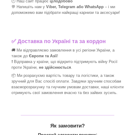
🕘 Наш сайт працює
цілодобово
💬 Напишіть нам у
Viber, Telegram або WhatsApp
–
і
ми
допоможемо вам підібрати найкращі
карнизи та аксесуари!
✅
Доставка по Україні та за кордон
🚚 Ми відправляємо замовлення в усі регіони України, а
також до
Європи та Азії
!
❗ Відправка у країни, що відкрито підтримують війну Росії
проти України,
не здійснюється
.
📦 Ми
розрахуємо вартість товару та логістики, а також
зручний для Вас спосіб оплати. Завдяки зручним способам
взаєморозрахунку та гнучким умовам доставки, наші клієнти
отримують свої замовлення вчасно та без зайвих зусиль.
_______________________________
Як замовити?
Простий алгоритм покупки: