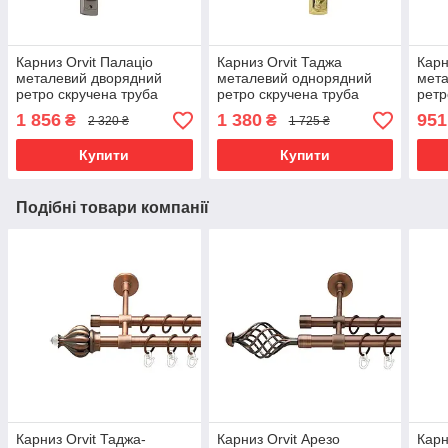
Карниз Orvit Палаціо
Карниз Orvit Таджа
Карн
металевий дворядний
металевий однорядний
мет
ретро скручена труба
ретро скручена труба
ретр
кільце металеве Сатин
кільце металеве Золото
мета
1 856
1 380
951
₴
₴
2 320 ₴
1 725 ₴
25\19 мм 300 см (00-
25 мм 300 см (00-
200 
00011522)
00021746)
Купити
Купити
Подібні товари компанії
Карниз Orvit Таджа-
Карниз Orvit Арезо
Карн