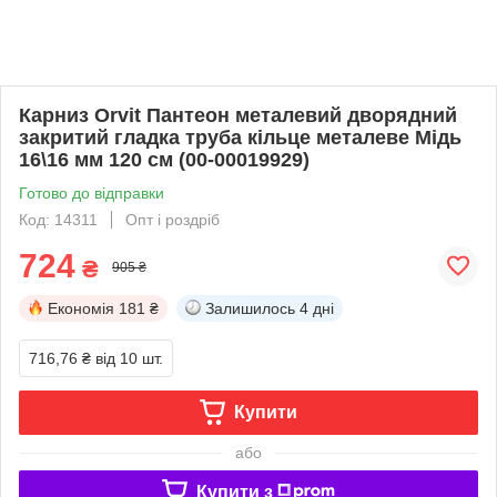
Карниз Orvit Пантеон металевий дворядний
закритий гладка труба кільце металеве Мідь
16\16 мм 120 см (00-00019929)
Готово до відправки
Код: 14311
Опт і роздріб
724
₴
905 ₴
Економія
181 ₴
Залишилось
4 дні
716,76 ₴
від 10 шт.
Купити
або
Купити з