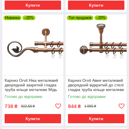
Купити
Купити
Новинка
–20%
Топ продажів
–20%
Карниз Orvit Ніка металевий
Карниз Orvit Авея металевий
дворядний закритий гладка
дворядний відкритий до стелі
труба кільце металеве Мідь
гладка труба кільце металеве
16\16 мм 120 см (00-
Мідь 16\16 мм 120 см (00-
Готово до відправки
Готово до відправки
00019915)
00020021)
738
844
₴
₴
922,50 ₴
1 055 ₴
Купити
Купити