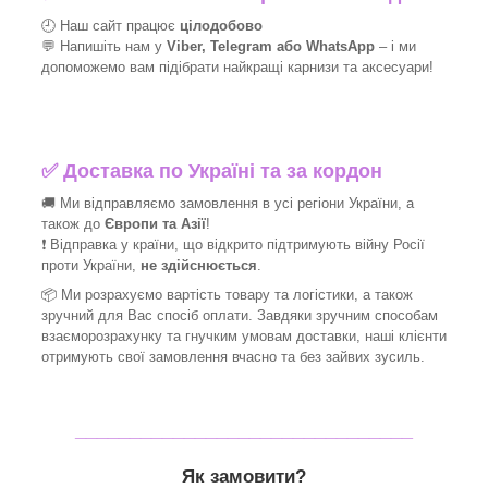
🕘 Наш сайт працює
цілодобово
💬 Напишіть нам у
Viber, Telegram або WhatsApp
–
і
ми
допоможемо вам підібрати найкращі
карнизи та аксесуари!
✅
Доставка по Україні та за кордон
🚚 Ми відправляємо замовлення в усі регіони України, а
також до
Європи та Азії
!
❗ Відправка у країни, що відкрито підтримують війну Росії
проти України,
не здійснюється
.
📦 Ми
розрахуємо вартість товару та логістики, а також
зручний для Вас спосіб оплати. Завдяки зручним способам
взаєморозрахунку та гнучким умовам доставки, наші клієнти
отримують свої замовлення вчасно та без зайвих зусиль.
_______________________________
Як замовити?