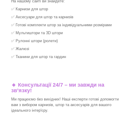
На нашому сайті ви знайдете:
✅
Карнизи для штор
✅
Аксесуари для штор та карнизів
✅
Готові комплекти штор за індивідуальними розмірами
✅
Мультиштори та 3D штори
✅
Рулонні штори (ролети)
✅
Жалюзі
✅
Тканини для штор та гардин
🔹 Консультації 24/7 – ми завжди на
зв’язку!
Ми працюємо без вихідних! Наші експерти готові допомогти
вам з вибором карнизів, штор та аксесуарів для вашого
ідеального інтер'єру.