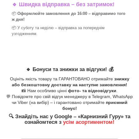
🔹
Швидка відправка – без затримок!
📦
Оформлюйте замовлення до 16:00 – відправимо того
ж дня!
📦 У суботу та неділю – відправка за
попереднім
узгодженням.
🔹
Бонуси та знижки за відгуки!
💰
Оцініть якість товару та ГАРАНТОВАНО отримайте
знижку
або безкоштовну доставку на наступне замовлення!
📸 Нам особливо цінні
фото- та відеовідгуки
.
💬 Повідомте про свій відгук менеджеру в Telegram, WhatsApp
чи Viber (на вибір) – і гарантовано отримайте
приємний
бонус!
🔍
Знайдіть нас у Google – «
Карнизний Гуру
» та
ознайомтеся з
усім асортиментом!
_______________________________