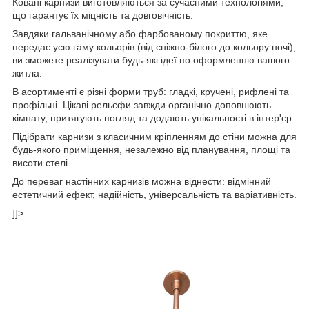
Ковані карнизи виготовляються за сучасними технологіями,
що гарантує їх міцність та довговічність.
Завдяки гальванічному або фарбованому покриттю, яке
передає усю гаму кольорів (від сніжно-білого до кольору ночі),
ви зможете реалізувати будь-які ідеї по оформленню вашого
житла.
В асортименті є різні форми труб: гладкі, кручені, рифлені та
профільні. Цікаві рельєфи завжди органічно доповнюють
кімнату, притягують погляд та додають унікальності в інтер'єр.
Підібрати карнизи з класичним кріпленням до стіни можна для
будь-якого приміщення, незалежно від планування, площі та
висоти стелі.
До переваг настінних карнизів можна віднести: відмінний
естетичний ефект, надійність, універсальність та варіативність.
]]>