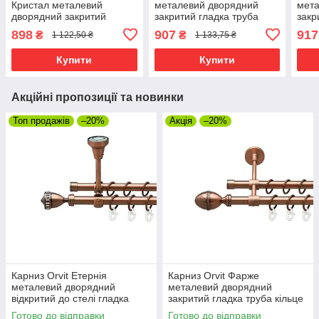
Кристал металевий
металевий дворядний
мета
дворядний закритий
закритий гладка труба
закр
гладка труба кільце
кільце металеве Мідь
кіль
898
907
917
₴
₴
1 122,50 ₴
1 133,75 ₴
металеве Мідь 16\16 мм
19\16 мм 200 см (00-
19\1
200 см (00-00019967)
00011929)
0001
Купити
Купити
Акційні пропозиції та новинки
Топ продажів
–20%
Акція
–20%
Карниз Orvit Етернія
Карниз Orvit Фарже
металевий дворядний
металевий дворядний
відкритий до стелі гладка
закритий гладка труба кільце
труба кільце металеве Мідь
металеве Мідь 16\16 мм 120
Готово до відправки
Готово до відправки