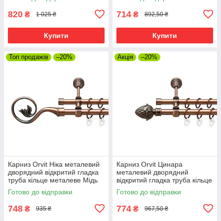
16\16 мм 120 см (00-
см (00-00019999)
00020098)
820
714
₴
₴
1 025 ₴
892,50 ₴
Купити
Купити
Топ продажів
–20%
Акція
–20%
Карниз Orvit Ніка металевий
Карниз Orvit Цинара
дворядний відкритий гладка
металевий дворядний
труба кільце металеве Мідь
відкритий гладка труба кільце
16\16 мм 120 см (00-
металеве Мідь 16\16 мм 120
Готово до відправки
Готово до відправки
00020672)
см (00-00020770)
748
774
₴
₴
935 ₴
967,50 ₴