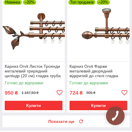
Новинка
–20%
Топ продажів
–20%
Карниз Orvit Листок Троянди
Карниз Orvit Фарже
металевий трирядний
металевий дворядний
циліндр (20 см) гладка труба
відкритий до стелі гладка
кільце металеве Мідь
труба кільце металеве Мідь
Готово до відправки
Готово до відправки
16\16\16 мм 120 см (00-
16\16 мм 120 см (00-
00020385)
00020245)
950
724
₴
₴
1 187,50 ₴
905 ₴
Купити
Купити
Показати ще