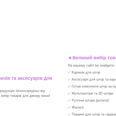
🔹
Великий вибір тов
На нашому сайті ви знайдете:
✅
Карнизи для штор
изів та аксесуарів для
✅
Аксесуари для штор та карн
✅
Готові комплекти штор за і
продукцію безпосередньо від
✅
Мультиштори та 3D штори
вибір товарів для декору вікон!
✅
Рулонні штори (ролети)
✅
Жалюзі
✅
Тканини для штор та гардин