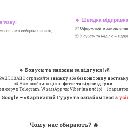
🔹
Швидка відправка 
в’язку!
📦
Оформлюйте замовлення д
могти вам з вибором карнизів,
📦 У суботу та неділю – відпр
🔹
Бонуси та знижки за відгуки!
💰
 ГАРАНТОВАНО отримайте
знижку або безкоштовну доставку
📸 Нам особливо цінні
фото- та відеовідгуки
.
еджеру в Telegram, WhatsApp чи Viber (на вибір) – і гарант
 Google – «
Карнизний Гуру
» та ознайомтеся з
усі
_______________________________
Чому нас обирають?
🔥