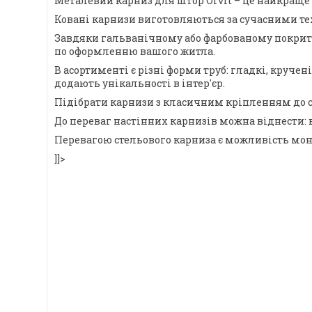
Металевий карниз для штор Orvit – це найкраще 
Ковані карнизи виготовляються за сучасними тех
Завдяки гальванічному або фарбованому покриттю,
по оформленню вашого житла.
В асортименті є різні форми труб: гладкі, круче
додають унікальності в інтер'єр.
Підібрати карнизи з класичним кріпленням до с
До переваг настінних карнизів можна віднести: 
Перевагою стельового карниза є можливість монт
]]>