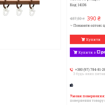
Код:
14136
390 ₴
487,50 ₴
Показати оптові 
Купити
Купити з
+380 (97) 784-81-2
З будь-яких пита
повернення товару 