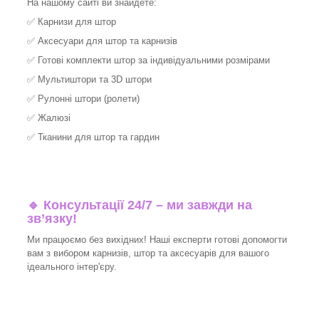
На нашому сайті ви знайдете:
✅
Карнизи для штор
✅
Аксесуари для штор та карнизів
✅
Готові комплекти штор за індивідуальними розмірами
✅
Мультиштори та 3D штори
✅
Рулонні штори (ролети)
✅
Жалюзі
✅
Тканини для штор та гардин
🔹 Консультації 24/7 – ми завжди на
зв’язку!
Ми працюємо без вихідних! Наші експерти готові допомогти
вам з вибором карнизів, штор та аксесуарів для вашого
ідеального інтер'єру.