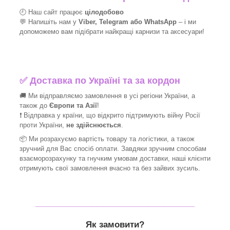
🕘 Наш сайт працює
цілодобово
💬 Напишіть нам у
Viber, Telegram або WhatsApp
–
і
ми
допоможемо вам підібрати найкращі
карнизи та аксесуари!
✅
Доставка по Україні та за кордон
🚚 Ми відправляємо замовлення в усі регіони України, а
також до
Європи та Азії
!
❗ Відправка у країни, що відкрито підтримують війну Росії
проти України,
не здійснюється
.
📦 Ми
розрахуємо вартість товару та логістики, а також
зручний для Вас спосіб оплати. Завдяки зручним способам
взаєморозрахунку та гнучким умовам доставки, наші клієнти
отримують свої замовлення вчасно та без зайвих зусиль.
_______________________________
Як замовити?