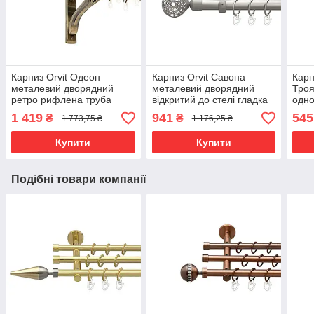
Карниз Orvit Одеон
Карниз Orvit Савона
Карн
металевий дворядний
металевий дворядний
Тро
ретро рифлена труба
відкритий до стелі гладка
одно
кільце металеве Антик
труба кільце металеве
скру
1 419
941
545
₴
₴
1 773,75 ₴
1 176,25 ₴
25\19 мм 200 см (00-
Сатин 25\16 мм 200 см
мета
00016539)
(00-00023825)
160 
Купити
Купити
Подібні товари компанії