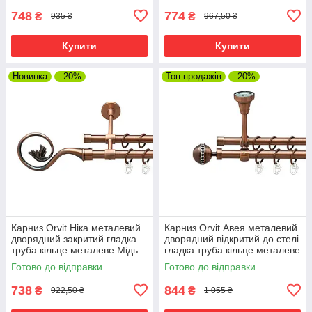
748
774
₴
₴
935 ₴
967,50 ₴
Купити
Купити
Новинка
–20%
Топ продажів
–20%
Карниз Orvit Ніка металевий
Карниз Orvit Авея металевий
дворядний закритий гладка
дворядний відкритий до стелі
труба кільце металеве Мідь
гладка труба кільце металеве
16\16 мм 120 см (00-
Мідь 16\16 мм 120 см (00-
Готово до відправки
Готово до відправки
00019915)
00020021)
738
844
₴
₴
922,50 ₴
1 055 ₴