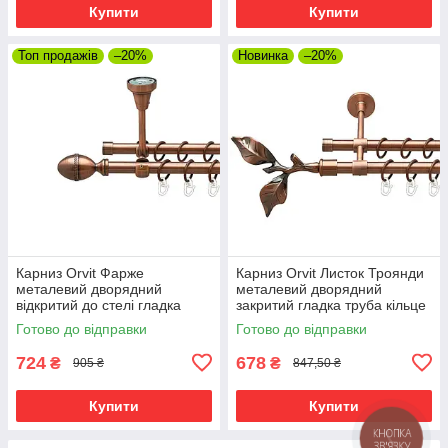
Купити
Купити
Топ продажів
–20%
Новинка
–20%
Карниз Orvit Фарже
Карниз Orvit Листок Троянди
металевий дворядний
металевий дворядний
відкритий до стелі гладка
закритий гладка труба кільце
труба кільце металеве Мідь
металеве Мідь 16\16 мм 120
Готово до відправки
Готово до відправки
16\16 мм 120 см (00-
см (00-00019873)
00020245)
724
678
₴
₴
905 ₴
847,50 ₴
Купити
Купити
КНОПКА
ЗВ'ЯЗКУ