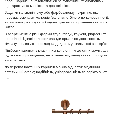
Ковані карнизи виготовляються за сучасними технологіями,
що гарантує їх міцність та довговічність.
Завдяки гальванічному або фарбованому покриттю, яке
передає усю гаму кольорів (від сніжно-білого до кольору ночі),
ви зможете реалізувати будь-які ідеї по оформленню вашого
житла.
В асортименті є різні форми труб: гладкі, кручені, рифлені та
профільні. Цікаві рельєфи завжди органічно доповнюють
кімнату, притягують погляд та додають унікальності в інтер'єр.
Підібрати карнизи з класичним кріпленням до стіни можна для
будь-якого приміщення, незалежно від планування, площі та
висоти стелі.
До переваг настінних карнизів можна віднести: відмінний
естетичний ефект, надійність, універсальність та варіативність.
]]>