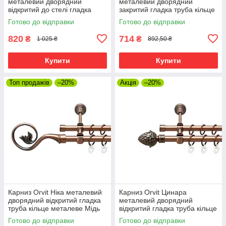
металевий дворядний
металевий дворядний
відкритий до стелі гладка
закритий гладка труба кільце
труба кільце металеве Мідь
металеве Мідь 16\16 мм 120
Готово до відправки
Готово до відправки
16\16 мм 120 см (00-
см (00-00019999)
00020098)
820
714
₴
₴
1 025 ₴
892,50 ₴
Купити
Купити
Топ продажів
–20%
Акція
–20%
Карниз Orvit Ніка металевий
Карниз Orvit Цинара
дворядний відкритий гладка
металевий дворядний
труба кільце металеве Мідь
відкритий гладка труба кільце
16\16 мм 120 см (00-
металеве Мідь 16\16 мм 120
Готово до відправки
Готово до відправки
00020672)
см (00-00020770)