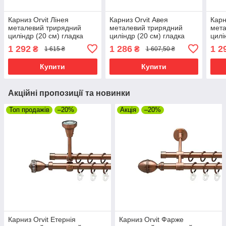
Карниз Orvit Лінея
Карниз Orvit Авея
Карн
металевий трирядний
металевий трирядний
мета
циліндр (20 см) гладка
циліндр (20 см) гладка
цилі
труба кільце металеве
труба кільце металеве
труб
1 292
1 286
1 2
₴
₴
1 615 ₴
1 607,50 ₴
Золото 16\16\16 мм 200
Мідь 16\16\16 мм 200 см
Анти
см (00-00014692)
(00-00020276)
(00-
Купити
Купити
Акційні пропозиції та новинки
Топ продажів
–20%
Акція
–20%
Карниз Orvit Етернія
Карниз Orvit Фарже