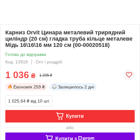
Карниз Orvit Цинара металевий трирядний
циліндр (20 см) гладка труба кільце металеве
Мідь 16\16\16 мм 120 см (00-00020518)
Готово до відправки
Код: 13918
Опт і роздріб
1 036
₴
1 295 ₴
Економія
259 ₴
Залишилось
2 дні
1 025,64 ₴
від 10 шт.
Купити
або
Купити з