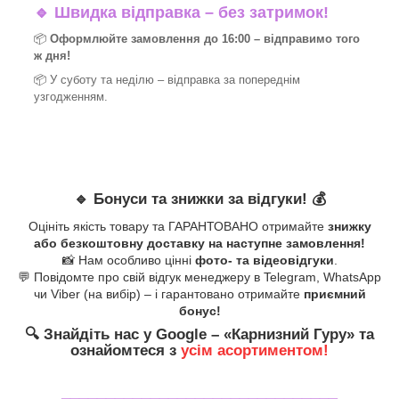
🔹
Швидка відправка – без затримок!
📦
Оформлюйте замовлення до 16:00 – відправимо того
ж дня!
📦 У суботу та неділю – відправка за
попереднім
узгодженням.
🔹
Бонуси та знижки за відгуки!
💰
Оцініть якість товару та ГАРАНТОВАНО отримайте
знижку
або безкоштовну доставку на наступне замовлення!
📸 Нам особливо цінні
фото- та відеовідгуки
.
💬 Повідомте про свій відгук менеджеру в Telegram, WhatsApp
чи Viber (на вибір) – і гарантовано отримайте
приємний
бонус!
🔍
Знайдіть нас у Google – «
Карнизний Гуру
» та
ознайомтеся з
усім асортиментом!
_______________________________