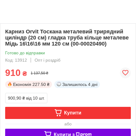
Карниз Orvit Тоскана металевий трирядний
циліндр (20 см) гладка труба кільце металеве
Мідь 16\16\16 мм 120 см (00-00020490)
Готово до відправки
Код: 13912
Опт і роздріб
910
₴
1 137,50 ₴
Економія
227.50 ₴
Залишилось
4 дні
900,90 ₴
від 10 шт.
Купити
або
Купити з