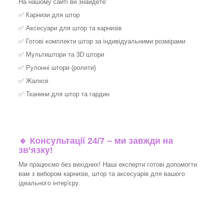
На нашому сайті ви знайдете:
✅
Карнизи для штор
✅
Аксесуари для штор та карнизів
✅
Готові комплекти штор за індивідуальними розмірами
✅
Мультиштори та 3D штори
✅
Рулонні штори (ролети)
✅
Жалюзі
✅
Тканини для штор та гардин
🔹 Консультації 24/7 – ми завжди на
зв’язку!
Ми працюємо без вихідних! Наші експерти готові допомогти
вам з вибором карнизів, штор та аксесуарів для вашого
ідеального інтер'єру.