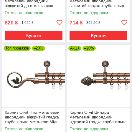
металевий дворядний
металевий дворядний
відкритий до стелі гладка
закритий гладка труба кільце
труба кільце металеве Мідь
металеве Мідь 16\16 мм 120
Готово до відправки
Готово до відправки
16\16 мм 120 см (00-
см (00-00019999)
00020098)
820
714
₴
₴
1 025 ₴
892,50 ₴
Купити
Купити
Топ продажів
–20%
Акція
–20%
Карниз Orvit Ніка металевий
Карниз Orvit Цинара
дворядний відкритий гладка
металевий дворядний
труба кільце металеве Мідь
відкритий гладка труба кільце
16\16 мм 120 см (00-
металеве Мідь 16\16 мм 120
Готово до відправки
Готово до відправки
00020672)
см (00-00020770)