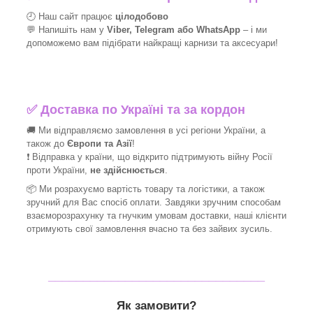
🕘 Наш сайт працює
цілодобово
💬 Напишіть нам у
Viber, Telegram або WhatsApp
–
і
ми
допоможемо вам підібрати найкращі
карнизи та аксесуари!
✅
Доставка по Україні та за кордон
🚚 Ми відправляємо замовлення в усі регіони України, а
також до
Європи та Азії
!
❗ Відправка у країни, що відкрито підтримують війну Росії
проти України,
не здійснюється
.
📦 Ми
розрахуємо вартість товару та логістики, а також
зручний для Вас спосіб оплати. Завдяки зручним способам
взаєморозрахунку та гнучким умовам доставки, наші клієнти
отримують свої замовлення вчасно та без зайвих зусиль.
_______________________________
Як замовити?