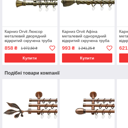
Карниз Orvit Люксор
Карниз Orvit Афіна
Карн
металевий дворядний
металевий однорядний
мет
відкритий скручена труба
відкритий скручена труба
відк
кільце металеве Антик
кільце металеве Антик 25
кіль
858
993
621
₴
₴
1 072,50 ₴
1 241,25 ₴
16\16 мм 200 см (00-
мм 300 см (00-00018291)
Золо
00022486)
0000
Купити
Купити
Подібні товари компанії