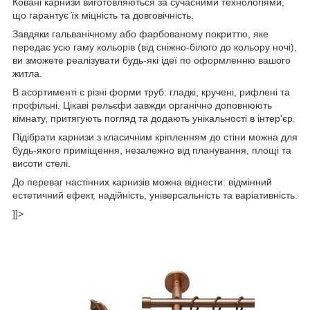
Ковані карнизи виготовляються за сучасними технологіями,
що гарантує їх міцність та довговічність.
Завдяки гальванічному або фарбованому покриттю, яке
передає усю гаму кольорів (від сніжно-білого до кольору ночі),
ви зможете реалізувати будь-які ідеї по оформленню вашого
житла.
В асортименті є різні форми труб: гладкі, кручені, рифлені та
профільні. Цікаві рельєфи завжди органічно доповнюють
кімнату, притягують погляд та додають унікальності в інтер'єр.
Підібрати карнизи з класичним кріпленням до стіни можна для
будь-якого приміщення, незалежно від планування, площі та
висоти стелі.
До переваг настінних карнизів можна віднести: відмінний
естетичний ефект, надійність, універсальність та варіативність.
]]>