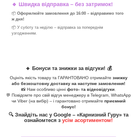
🔹
Швидка відправка – без затримок!
📦
Оформлюйте замовлення до 16:00 – відправимо того
ж дня!
📦 У суботу та неділю – відправка за
попереднім
узгодженням.
🔹
Бонуси та знижки за відгуки!
💰
Оцініть якість товару та ГАРАНТОВАНО отримайте
знижку
або безкоштовну доставку на наступне замовлення!
📸 Нам особливо цінні
фото- та відеовідгуки
.
💬 Повідомте про свій відгук менеджеру в Telegram, WhatsApp
чи Viber (на вибір) – і гарантовано отримайте
приємний
бонус!
🔍
Знайдіть нас у Google – «
Карнизний Гуру
» та
ознайомтеся з
усім асортиментом!
_______________________________