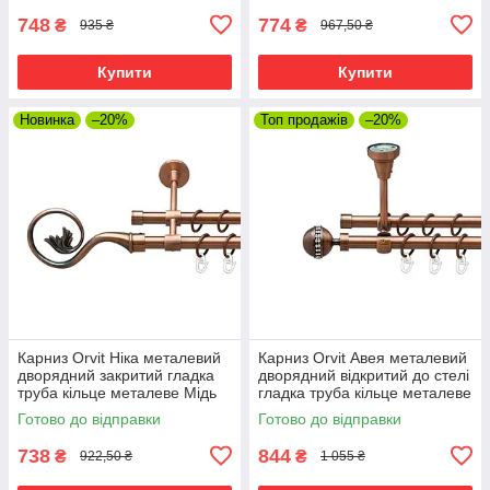
748
774
₴
₴
935 ₴
967,50 ₴
Купити
Купити
Новинка
–20%
Топ продажів
–20%
Карниз Orvit Ніка металевий
Карниз Orvit Авея металевий
дворядний закритий гладка
дворядний відкритий до стелі
труба кільце металеве Мідь
гладка труба кільце металеве
16\16 мм 120 см (00-
Мідь 16\16 мм 120 см (00-
Готово до відправки
Готово до відправки
00019915)
00020021)
738
844
₴
₴
922,50 ₴
1 055 ₴