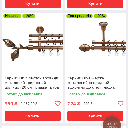
Купити
Купити
Новинка
–20%
Топ продажів
–20%
Карниз Orvit Листок Троянди
Карниз Orvit Фарже
металевий трирядний
металевий дворядний
циліндр (20 см) гладка труба
відкритий до стелі гладка
кільце металеве Мідь
труба кільце металеве Мідь
Готово до відправки
Готово до відправки
16\16\16 мм 120 см (00-
16\16 мм 120 см (00-
00020385)
00020245)
950
724
₴
₴
1 187,50 ₴
905 ₴
Купити
Купити
КНОПКА
ЗВ'ЯЗКУ